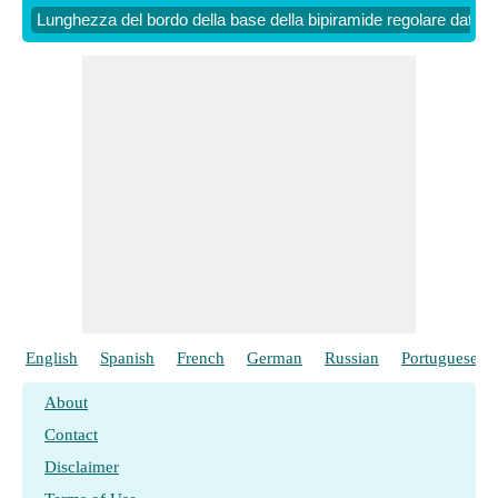
Lunghezza del bordo della base della bipiramide regolare dato i
English
Spanish
French
German
Russian
Portuguese
About
Contact
Disclaimer