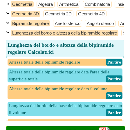
↳
Geometria
Algebra
Aritmetica
Combinatoria
Insiemi
⤿
Geometria 3D
Geometria 2D
Geometria 4D
⤿
Bipiramide regolare
Anello sferico
Angolo sferico
Anti
⤿
Lunghezza del bordo e altezza della bipiramide regolare
Sup
Lunghezza del bordo e altezza della bipiramide
regolare Calcolatrici
Altezza totale della bipiramide regolare
​ Partire
Altezza totale della bipiramide regolare data l'area della
superficie totale
​ Partire
Altezza totale della bipiramide regolare dato il volume
​ Partire
Lunghezza del bordo della base della bipiramide regolare dato
il volume
​ Partire
Metà dell'altezza della bipiramide regolare dato il volume
​ Partire