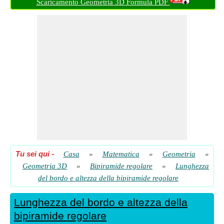
Scaricamento Geometria 3D Formula PDF
Mezza altezza della bipiramide regolare
​ Partire
Mezza altezza della bipiramide regolare data l'area della
superficie totale
​ Partire
Tu sei qui
-
Casa
»
Matematica
»
Geometria
»
Geometria 3D
»
Bipiramide regolare
»
Lunghezza
del bordo e altezza della bipiramide regolare
Lunghezza del bordo e altezza della
bipiramide regolare