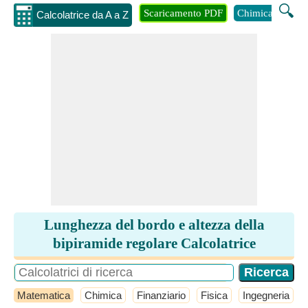
🔍
Scaricamento PDF
Chimica
Inge
Calcolatrice da A a Z
Lunghezza del bordo e altezza della
bipiramide regolare Calcolatrice
Matematica
Chimica
Finanziario
Fisica
Ingegneria