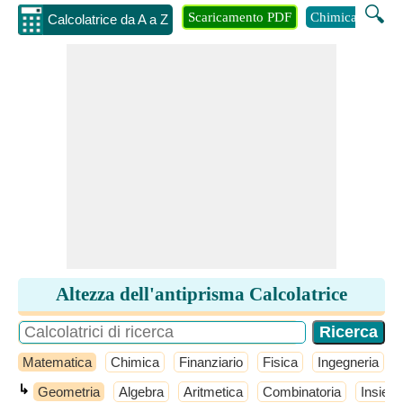
🔍
Scaricamento PDF
Chimica
Inge
Calcolatrice da A a Z
Altezza dell'antiprisma Calcolatrice
Matematica
Chimica
Finanziario
Fisica
Ingegneria
↳
Geometria
Algebra
Aritmetica
Combinatoria
Insiemi