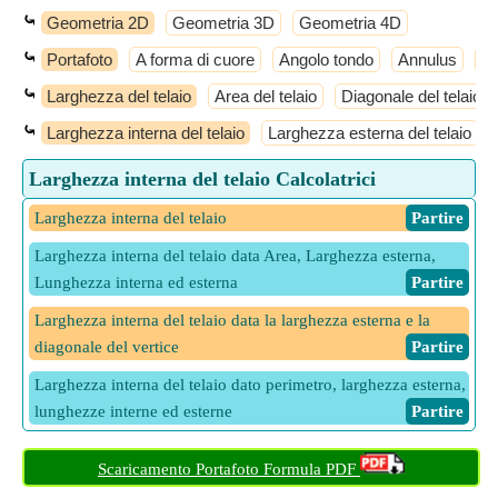
⤿
Geometria 2D
Geometria 3D
Geometria 4D
⤿
Portafoto
A forma di cuore
Angolo tondo
Annulus
An
⤿
Larghezza del telaio
Area del telaio
Diagonale del telaio
⤿
Larghezza interna del telaio
Larghezza esterna del telaio
Larghezza interna del telaio Calcolatrici
Larghezza interna del telaio
​ Partire
Larghezza interna del telaio data Area, Larghezza esterna,
Lunghezza interna ed esterna
​ Partire
Larghezza interna del telaio data la larghezza esterna e la
diagonale del vertice
​ Partire
Larghezza interna del telaio dato perimetro, larghezza esterna,
lunghezze interne ed esterne
​ Partire
Scaricamento Portafoto Formula PDF