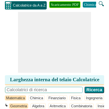
🔍
Scaricamento PDF
Chimica
Inge
Calcolatrice da A a Z
Larghezza interna del telaio Calcolatrice
Matematica
Chimica
Finanziario
Fisica
Ingegneria
↳
Geometria
Algebra
Aritmetica
Combinatoria
Insiemi