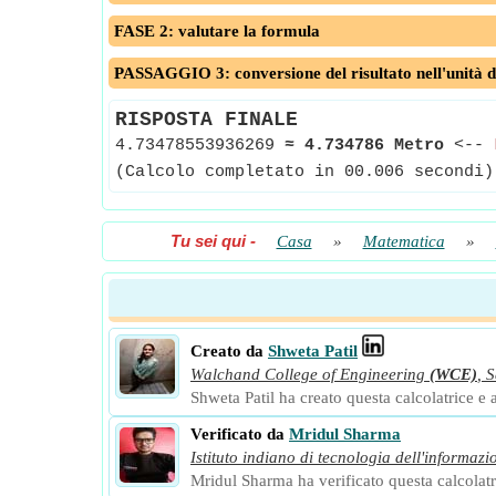
FASE 2: valutare la formula
PASSAGGIO 3: conversione del risultato nell'unità d
RISPOSTA FINALE
4.73478553936269
≈
4.734786 Metro
<--
(Calcolo completato in 00.006 secondi)
Tu sei qui
-
Casa
»
Matematica
»
Creato da
Shweta Patil
Walchand College of Engineering
(WCE)
,
S
Shweta Patil ha creato questa calcolatrice e a
Verificato da
Mridul Sharma
Istituto indiano di tecnologia dell'informazi
Mridul Sharma ha verificato questa calcolatri