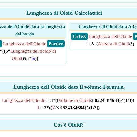
Lunghezza di Oloid Calcolatrici
za dell'Oloide data la lunghezza
Lunghezza di Oloid data Alte
del bordo
​ LaTeX
Lunghezza dell'Oloide
​
X
Lunghezza dell'Oloide
​ Partire
= 3*(
Altezza di Oloid
/2)
*((3*
Lunghezza del bordo di
Oloid
)/(4*
pi
))
Lunghezza dell'Oloide dato il volume Formula
Lunghezza dell'Oloide
= 3*((
Volume di Oloid
/3.0524184684)^(1/3))
l
= 3*((
V
/3.0524184684)^(1/3))
Cos'è Oloid?