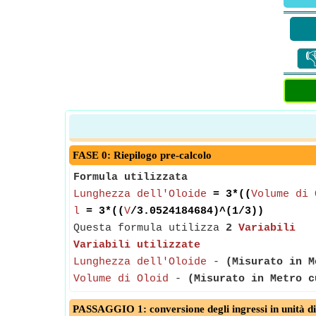

FASE 0: Riepilogo pre-calcolo
Formula utilizzata
Lunghezza dell'Oloide
= 3*((
Volume di 
l
= 3*((
V
/3.0524184684)^(1/3))
Questa formula utilizza
2
Variabili
Variabili utilizzate
Lunghezza dell'Oloide
-
(Misurato in M
Volume di Oloid
-
(Misurato in Metro c
PASSAGGIO 1: conversione degli ingressi in unità di