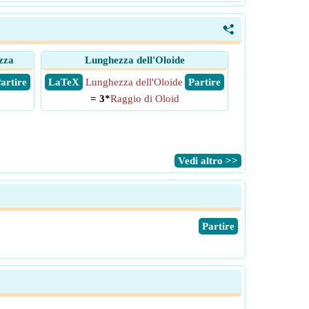
<
zza
Lunghezza dell'Oloide
 Partire
​ LaTeX
Lunghezza dell'Oloide
​ Partire
= 3*
Raggio di Oloid
​Vedi altro >>
​Partire