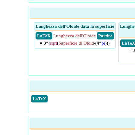
Lunghezza dell'Oloide data la superficie
Lunghez
​ LaTeX
Lunghezza dell'Oloide
​ Partire
= 3*(
sqrt
(
Superficie di Oloid
/(4*
pi
)))
​ LaTe
= 3
​LaTeX