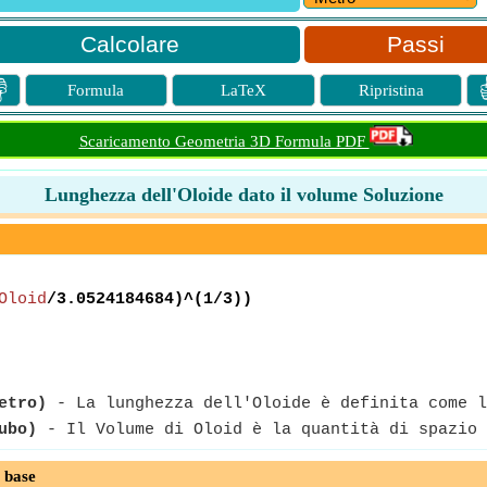
Passi

Formula
LaTeX
Ripristina
Scaricamento Geometria 3D Formula PDF
Lunghezza dell'Oloide dato il volume Soluzione
Oloid
/3.0524184684)^(1/3))
etro)
- La lunghezza dell'Oloide è definita come l
ubo)
- Il Volume di Oloid è la quantità di spazio 
 base