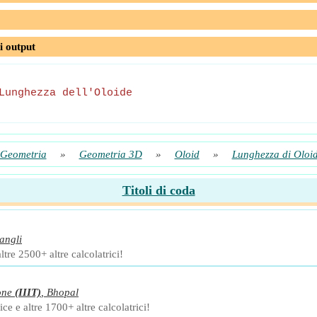
i output
Lunghezza dell'Oloide
Geometria
»
Geometria 3D
»
Oloid
»
Lunghezza di Oloi
Titoli di coda
angli
ltre 2500+ altre calcolatrici!
one
(IIIT)
,
Bhopal
ce e altre 1700+ altre calcolatrici!