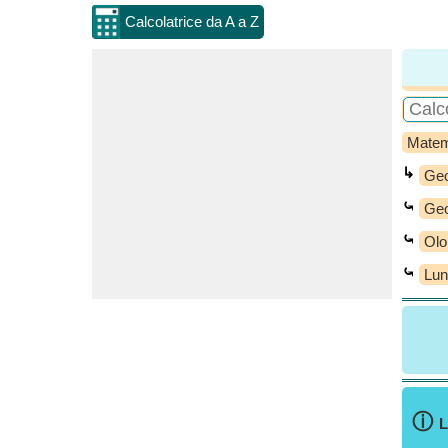
Calcolatrice da A a Z
Matem
↳
Geo
⤿
Geo
⤿
Olo
⤿
Lun
ⓘ
L