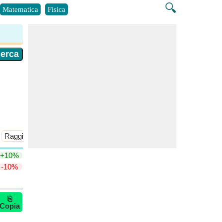
🔍
Matematica
Fisica
Raggio di Oloid
​Di Più >>
+10%
-10%
⎘
Copia