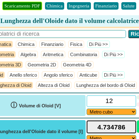
Scaricamento PDF
Chimica
Ingegneria
Finanziario
Salute
Lunghezza dell'Oloide dato il volume calcolatrice
atica
Chimica
Finanziario
Fisica
​Di Più >>
metria
Algebra
Aritmetica
Combinatoria
​Di Più >>
metria 3D
Geometria 2D
Geometria 4D
id
Anello sferico
Angolo sferico
Anticube
​Di Più >>
ghezza di Oloid
Altezza di Oloid
Lunghezza del bordo di Oloid
ⓘ
Volume di Oloid [V]
unghezza dell'Oloide dato il volume [l]