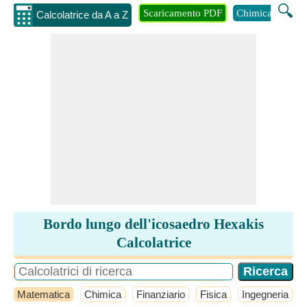
🔍
Scaricamento PDF
Chimica
Inge
Calcolatrice da A a Z
Bordo lungo dell'icosaedro Hexakis
Calcolatrice
Matematica
Chimica
Finanziario
Fisica
Ingegneria