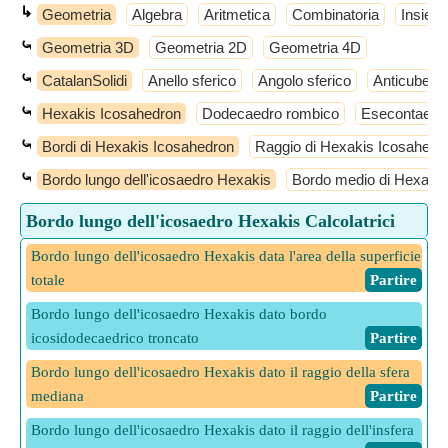
↳
Geometria
Algebra
Aritmetica
Combinatoria
Insiemi
⤿
Geometria 3D
Geometria 2D
Geometria 4D
⤿
CatalanSolidi
Anello sferico
Angolo sferico
Anticube
⤿
Hexakis Icosahedron
Dodecaedro rombico
Esecontaedro
⤿
Bordi di Hexakis Icosahedron
Raggio di Hexakis Icosahedr
⤿
Bordo lungo dell'icosaedro Hexakis
Bordo medio di Hexakis
Bordo lungo dell'icosaedro Hexakis Calcolatrici
Bordo lungo dell'icosaedro Hexakis data l'area della superficie
totale
​ Partire
Bordo lungo dell'icosaedro Hexakis dato bordo
icosidodecaedrico troncato
​ Partire
Bordo lungo dell'icosaedro Hexakis dato il raggio della sfera
mediana
​ Partire
Bordo lungo dell'icosaedro Hexakis dato il raggio dell'insfera