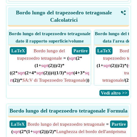
Bordo lungo del trapezoedro tetragonale
<
Calcolatrici
Bordo lungo del trapezoedro tetragonale
Bordo lungo del trap
dato il rapporto superficie/volume
data l'area della 
​ LaTeX
Bordo lungo del
​ Partire
​ LaTeX
Bordo lu
trapezoedro tetragonale
= (
sqrt
(2*
trapezoedro tetra
(1+
sqrt
(2)))/2)*
(1+
sqrt
(2)))/2)*(
sqrt
(
((2*
sqrt
(2+4*
sqrt
(2)))/((1/3)*
sqrt
(4+3*
sq
trapez
rt
(2))*
SA:V di Trapezoedro Tetragonale
))
tetragonale
/(2*
sqr
​Vedi altro >>
Bordo lungo del trapezoedro tetragonale Formula
​LaTeX
Bordo lungo del trapezoedro tetragonale
=
​Partire
(
sqrt
(2*(1+
sqrt
(2)))/2)*
Lunghezza del bordo dell'antiprisma