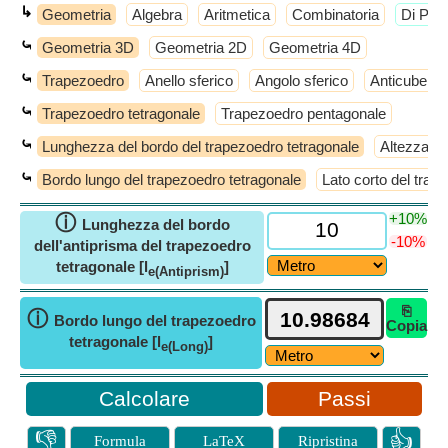
↳
Geometria
Algebra
Aritmetica
Combinatoria
​Di Più
⤿
Geometria 3D
Geometria 2D
Geometria 4D
⤿
Trapezoedro
Anello sferico
Angolo sferico
Anticube
⤿
Trapezoedro tetragonale
Trapezoedro pentagonale
⤿
Lunghezza del bordo del trapezoedro tetragonale
Altezza de
⤿
Bordo lungo del trapezoedro tetragonale
Lato corto del trap
+10%
ⓘ
Lunghezza del bordo
-10%
dell'antiprisma del trapezoedro
tetragonale [l
]
e(Antiprism)
⎘
ⓘ
Bordo lungo del trapezoedro
Copia
tetragonale [l
]
e(Long)
Passi
👎
👍
Formula
LaTeX
Ripristina