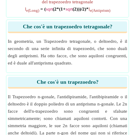
del trapezoedro tetragonale
l
= (
sqrt
(2*(1+
sqrt
(2)))/2)*
l
e(Long)
e(Antiprism)
Che cos'è un trapezoedro tetragonale?
In geometria, un Trapezoedro tetragonale, o deltoedro, è il
secondo di una serie infinita di trapezoedri, che sono duali
degli antiprismi. Ha otto facce, che sono aquiloni congruenti,
ed è duale all'antiprisma quadrato.
Che cos'è un trapezoedro?
Il Trapezoedro n-gonale, l'antidipiramide, l'antibipiramide o il
deltoedro è il doppio poliedro di un antiprisma n-gonale. Le 2n
facce dell'n-trapezoedro sono congruenti e sfalsate
simmetricamente; sono chiamati aquiloni contorti. Con una
simmetria maggiore, le sue 2n facce sono aquiloni (chiamati
anche deltoidi). La parte n-gon del nome qui non si riferisce