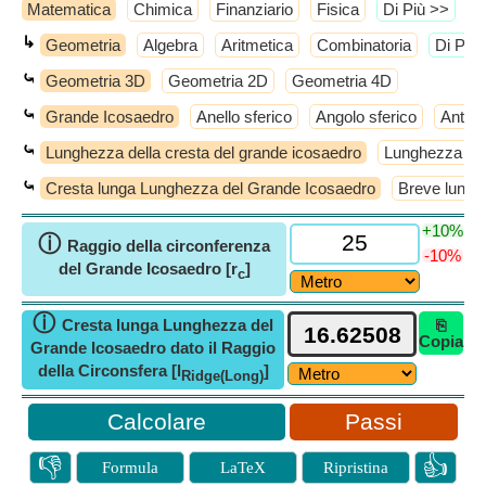
Matematica
Chimica
Finanziario
Fisica
​Di Più >>
↳
Geometria
Algebra
Aritmetica
Combinatoria
​Di Più
⤿
Geometria 3D
Geometria 2D
Geometria 4D
⤿
Grande Icosaedro
Anello sferico
Angolo sferico
Antic
⤿
Lunghezza della cresta del grande icosaedro
Lunghezza del
⤿
Cresta lunga Lunghezza del Grande Icosaedro
Breve lunghe
+10%
ⓘ
Raggio della circonferenza
-10%
del Grande Icosaedro [r
]
c
ⓘ
Cresta lunga Lunghezza del
⎘
Copia
Grande Icosaedro dato il Raggio
della Circonsfera [l
]
Ridge(Long)
Passi
👎
👍
Formula
LaTeX
Ripristina