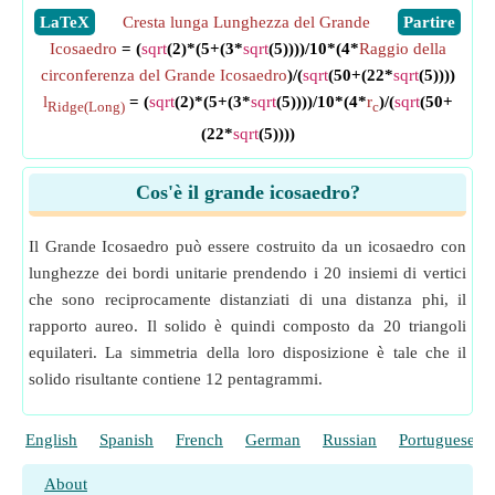
​LaTeX
Cresta lunga Lunghezza del Grande
​Partire
Icosaedro
= (
sqrt
(2)*(5+(3*
sqrt
(5))))/10*(4*
Raggio della
circonferenza del Grande Icosaedro
)/(
sqrt
(50+(22*
sqrt
(5))))
l
= (
sqrt
(2)*(5+(3*
sqrt
(5))))/10*(4*
r
)/(
sqrt
(50+
Ridge(Long)
c
(22*
sqrt
(5))))
Cos'è il grande icosaedro?
Il Grande Icosaedro può essere costruito da un icosaedro con
lunghezze dei bordi unitarie prendendo i 20 insiemi di vertici
che sono reciprocamente distanziati di una distanza phi, il
rapporto aureo. Il solido è quindi composto da 20 triangoli
equilateri. La simmetria della loro disposizione è tale che il
solido risultante contiene 12 pentagrammi.
English
Spanish
French
German
Russian
Portuguese
About