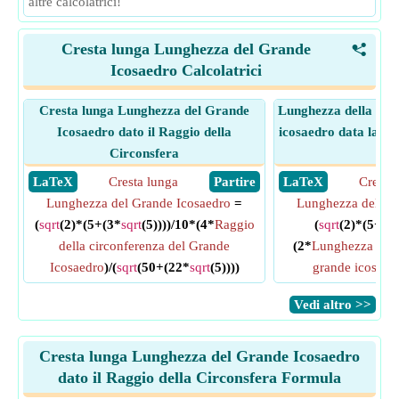
altre calcolatrici!
Cresta lunga Lunghezza del Grande
<
Icosaedro Calcolatrici
Cresta lunga Lunghezza del Grande
Lunghezza della cres
Icosaedro dato il Raggio della
icosaedro data la lu
Circonsfera
med
​ LaTeX
Cresta lunga
​ Partire
​ LaTeX
Cresta
Lunghezza del Grande Icosaedro
=
Lunghezza del Gr
(
sqrt
(2)*(5+(3*
sqrt
(5))))/10*(4*
Raggio
(
sqrt
(2)*(5+(3
della circonferenza del Grande
(2*
Lunghezza media
Icosaedro
)/(
sqrt
(50+(22*
sqrt
(5))))
grande icosaed
​Vedi altro >>
Cresta lunga Lunghezza del Grande Icosaedro
dato il Raggio della Circonsfera Formula