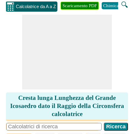
🔍
Scaricamento PDF
Chimica
Inge
Calcolatrice da A a Z
Cresta lunga Lunghezza del Grande
Icosaedro dato il Raggio della Circonsfera
calcolatrice