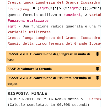
Cresta lunga Lunghezza del Grande Icosaedro
= 
l
= (
sqrt
(2)*(5+(3*
sqrt
(5))))/10*(4*
Ridge(Long)
Questa formula utilizza
1
Funzioni
,
2
Variabil
Funzioni utilizzate
sqrt
- Una funzione radice quadrata è una funz
Variabili utilizzate
Cresta lunga Lunghezza del Grande Icosaedro
-
Raggio della circonferenza del Grande Icosaedr
PASSAGGIO 1: conversione degli ingressi in unità di
base
FASE 2: valutare la formula
PASSAGGIO 3: conversione del risultato nell'unità di
output
RISPOSTA FINALE
16.6250775110981
≈
16.62508 Metro
<--
Cresta l
(Calcolo completato in 00.008 secondi)