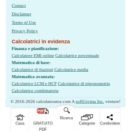
Contact
Disclaimer
Terms of Use
Privacy Policy
Calcolatrici in evidenza
Finanza e pianificazione:
Calcolatore EMI online
Calcolatrice percentuale
Matematica di base:
Calcolatrice di frazioni
Calcolatrice media
Matematica avanzata:
Calcolatrice LCM e HCF
Calcolatrice di trigonometria
Calcolatrice combinatoria
© 2016-2026 calculatoratoz.com A
softUsvista Inc.
venture!
🔍
Ricerca
Casa
GRATUITO
Categorie
Condividere
PDF