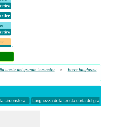
Partire
Partire
me
Partire
sta
Partire
sta
Partire
la cresta del grande icosaedro
»
Breve lunghezza
Partire
la circonsfera
Lunghezza della cresta corta del grande icosaedro 