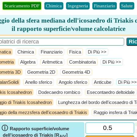
Scaricamento PDF
Chimica
Ingegneria
Finanziario
Salute
gio della sfera mediana dell'icosaedro di Triakis 
il rapporto superficie/volume calcolatrice
atica
Chimica
Finanziario
Fisica
​Di Più >>
metria
Algebra
Aritmetica
Combinatoria
​Di Più >>
metria 3D
Geometria 2D
Geometria 4D
alanSolidi
Anello sferico
Angolo sferico
Anticube
​Di Più >>
akis Icosahedron
Dodecaedro rombico
Esecontaedro deltoidale
gio di Triakis Icosahedron
Lunghezza del bordo dell'icosaedro di T
gio della mezzsfera dell'icosaedro di Triakis
Raggio insfera di Tria
ⓘ
Rapporto superficie/volume
dell'icosaedro di Triakis [R
]
A/V