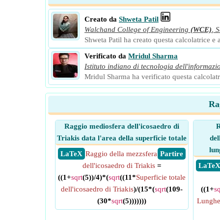
Creato da
Shweta Patil
Walchand College of Engineering
(WCE)
,
S
Shweta Patil ha creato questa calcolatrice e a
Verificato da
Mridul Sharma
Istituto indiano di tecnologia dell'informazi
Mridul Sharma ha verificato questa calcolatri
Rag
Raggio mediosfera dell'icosaedro di
R
Triakis data l'area della superficie totale
del
lun
​ LaTeX
Raggio della mezzsfera
​ Partire
dell'icosaedro di Triakis
=
​ LaTe
((1+
sqrt
(5))/4)*(
sqrt
((11*
Superficie totale
dell'icosaedro di Triakis
)/(15*(
sqrt
(109-
((1+
sq
(30*
sqrt
(5)))))))
Lunghez