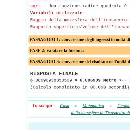
sqrt
- Una funzione radice quadrata è u
Variabili utilizzate
Raggio della mezzsfera dell'icosaedro 
Rapporto superficie/volume dell'icosae
PASSAGGIO 1: conversione degli ingressi in unità di
FASE 2: valutare la formula
PASSAGGIO 3: conversione del risultato nell'unità d
RISPOSTA FINALE
6.08690938350509
≈
6.086909 Metro
<--
(Calcolo completato in 00.008 secondi)
Tu sei qui
-
Casa
»
Matematica
»
Geome
della mezzsfera dell'icosaedro di