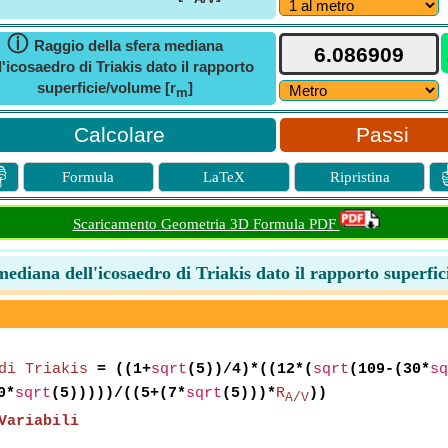
ⓘ
Raggio della sfera mediana
l'icosaedro di Triakis dato il rapporto
superficie/volume [r
]
m
Passi

Formula
LaTeX
Ripristina
Scaricamento Geometria 3D Formula PDF
mediana dell'icosaedro di Triakis dato il rapporto superfi
di Triakis
= ((1+
sqrt
(5))/4)*((12*(
sqrt
(109-(30*
sq
0*
sqrt
(5)))))/((5+(7*
sqrt
(5)))*
R
))
A/V
Variabili