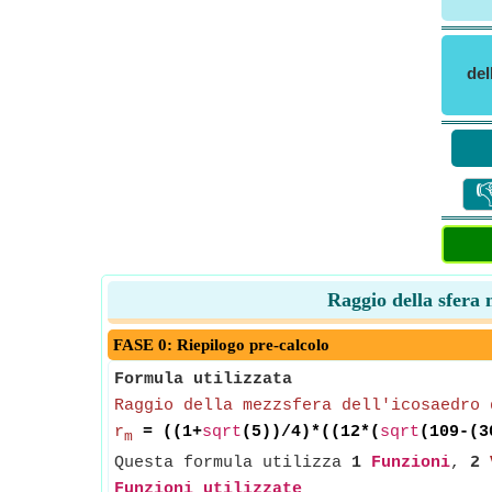
del

Raggio della sfera 
FASE 0: Riepilogo pre-calcolo
Formula utilizzata
Raggio della mezzsfera dell'icosaedro 
r
= ((1+
sqrt
(5))/4)*((12*(
sqrt
(109-(3
m
Questa formula utilizza
1
Funzioni
,
2
Funzioni utilizzate