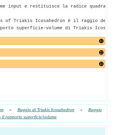
me input e restituisce la radice quadrata del nume
s of Triakis Icosahedron è il raggio della sfera p
porto superficie-volume di Triakis Icosahedron è q
on
»
Raggio di Triakis Icosahedron
»
Raggio
o il rapporto superficie/volume