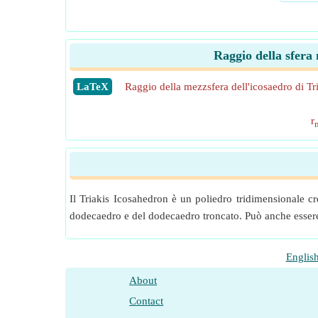
Raggio della sfera
​LaTeX
Raggio della mezzsfera dell'icosaedro di Tr
r
Il Triakis Icosahedron è un poliedro tridimensionale c
dodecaedro e del dodecaedro troncato. Può anche essere c
Englis
About
Contact