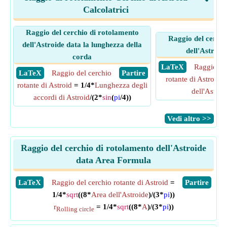
Calcolatrici
Raggio del cerchio di rotolamento
Raggio del cerchi
dell'Astroide data la lunghezza della
dell'Astroid
corda
​ LaTeX
Raggio de
​ LaTeX
Raggio del cerchio
​ Partire
rotante di Astroid
=
rotante di Astroid
= 1/4*
Lunghezza degli
dell'Astroi
accordi di Astroid
/(2*
sin
(
pi
/4))
​Vedi altro >>
Raggio del cerchio di rotolamento dell'Astroide
data Area Formula
​LaTeX
Raggio del cerchio rotante di Astroid
=
​Partire
1/4*
sqrt
((8*
Area dell'Astroide
)/(3*
pi
))
r
= 1/4*
sqrt
((8*
A
)/(3*
pi
))
Rolling circle