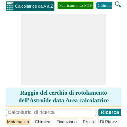
🔍
Scaricamento PDF
Chimica
Inge
Calcolatrice da A a Z
Raggio del cerchio di rotolamento
dell'Astroide data Area calcolatrice
Matematica
Chimica
Finanziario
Fisica
​Di Più >>