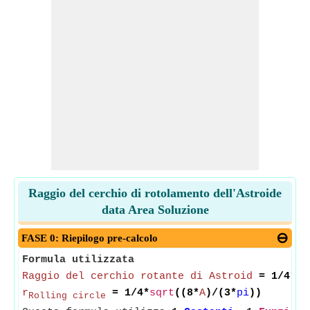
Raggio del cerchio di rotolamento dell'Astroide
data Area Soluzione
FASE 0: Riepilogo pre-calcolo
Formula utilizzata
Raggio del cerchio rotante di Astroid
= 1/4*
sq
r
= 1/4*
sqrt
((8*
A
)/(3*
pi
))
Rolling circle