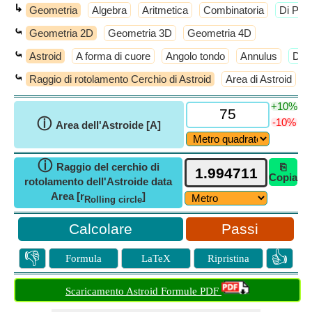
↳
Geometria
Algebra
Aritmetica
Combinatoria
​Di Più
⤿
Geometria 2D
Geometria 3D
Geometria 4D
⤿
Astroid
A forma di cuore
Angolo tondo
Annulus
​Di 
⤿
Raggio di rotolamento Cerchio di Astroid
Area di Astroid
L
+10%
ⓘ
-10%
Area dell'Astroide [A]
ⓘ
Raggio del cerchio di
⎘
Copia
rotolamento dell'Astroide data
Area [r
]
Rolling circle
Passi
👎
👍
Formula
LaTeX
Ripristina
Scaricamento Astroid Formule PDF