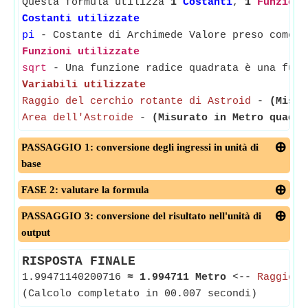
Questa formula utilizza
1
Costanti
,
1
Funzioni
Costanti utilizzate
pi
- Costante di Archimede Valore preso come 3
Funzioni utilizzate
sqrt
- Una funzione radice quadrata è una funz
Variabili utilizzate
Raggio del cerchio rotante di Astroid
-
(Misur
Area dell'Astroide
-
(Misurato in Metro quadra
PASSAGGIO 1: conversione degli ingressi in unità di
base
FASE 2: valutare la formula
PASSAGGIO 3: conversione del risultato nell'unità di
output
RISPOSTA FINALE
1.99471140200716
≈
1.994711 Metro
<--
Raggio d
(Calcolo completato in 00.007 secondi)