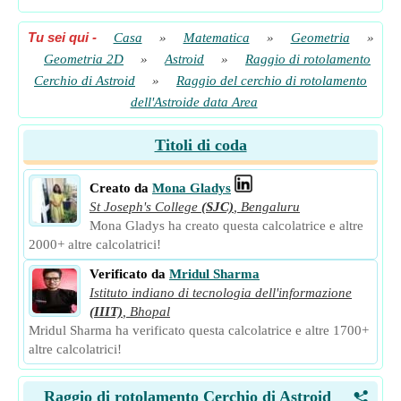
Tu sei qui
-
Casa
»
Matematica
»
Geometria
»
Geometria 2D
»
Astroid
»
Raggio di rotolamento
Cerchio di Astroid
»
Raggio del cerchio di rotolamento
dell'Astroide data Area
Titoli di coda
Creato da
Mona Gladys
St Joseph's College
(SJC)
,
Bengaluru
Mona Gladys ha creato questa calcolatrice e altre
2000+ altre calcolatrici!
Verificato da
Mridul Sharma
Istituto indiano di tecnologia dell'informazione
(IIIT)
,
Bhopal
Mridul Sharma ha verificato questa calcolatrice e altre 1700+
altre calcolatrici!
Raggio di rotolamento Cerchio di Astroid
<