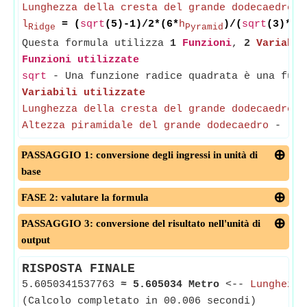
Lunghezza della cresta del grande dodecaedro
=
l
= (
sqrt
(5)-1)/2*(6*
h
)/(
sqrt
(3)*(3
Ridge
Pyramid
Questa formula utilizza
1
Funzioni
,
2
Variabil
Funzioni utilizzate
sqrt
- Una funzione radice quadrata è una funz
Variabili utilizzate
Lunghezza della cresta del grande dodecaedro
Altezza piramidale del grande dodecaedro
-
(Mi
PASSAGGIO 1: conversione degli ingressi in unità di
base
FASE 2: valutare la formula
PASSAGGIO 3: conversione del risultato nell'unità di
output
RISPOSTA FINALE
5.6050341537763
≈
5.605034 Metro
<--
Lunghezza
(Calcolo completato in 00.006 secondi)