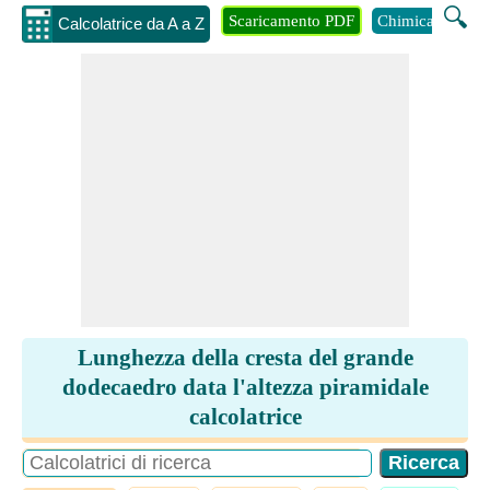
🔍
Scaricamento PDF
Chimica
Inge
Calcolatrice da A a Z
Lunghezza della cresta del grande
dodecaedro data l'altezza piramidale
calcolatrice