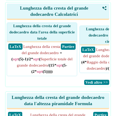
Lunghezza della cresta del grande
<
dodecaedro Calcolatrici
Lunghezza della cresta del grande
Lunghezza della c
dodecaedro data l'area della superficie
dodecaedro dato 
totale
circon
​ LaTeX
Lunghezza della cresta
​ Partire
​ LaTeX
Lunghezza d
del grande dodecaedro
=
del grande dodecae
(
sqrt
(5)-1)/2*
sqrt
(
Superficie totale del
(4*
Raggio della circ
grande dodecaedro
/(15*
sqrt
(5-
dodecaedro
)/(
sqrt
(2*
sqrt
(5)))))
​Vedi altro >>
Lunghezza della cresta del grande dodecaedro
data l'altezza piramidale Formula
​LaTeX
Lunghezza della cresta del grande
​Partire