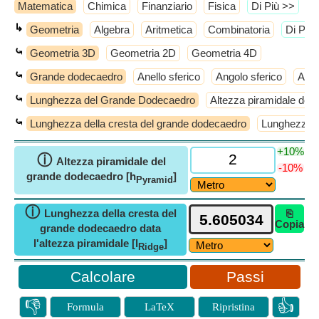
Matematica
Chimica
Finanziario
Fisica
​Di Più >>
↳
Geometria
Algebra
Aritmetica
Combinatoria
​Di Più
⤿
Geometria 3D
Geometria 2D
Geometria 4D
⤿
Grande dodecaedro
Anello sferico
Angolo sferico
Anti
⤿
Lunghezza del Grande Dodecaedro
Altezza piramidale del
⤿
Lunghezza della cresta del grande dodecaedro
Lunghezza d
+10%
ⓘ
Altezza piramidale del
-10%
grande dodecaedro [h
]
Pyramid
ⓘ
Lunghezza della cresta del
⎘
Copia
grande dodecaedro data
l'altezza piramidale [l
]
Ridge
Passi
👎
👍
Formula
LaTeX
Ripristina