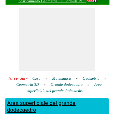
Scaricamento Geometria 3D Formula PDF
Superficie totale del grande dodecaedro dato il volume
​ Partire
Tu sei qui
-
Casa
»
Matematica
»
Geometria
»
Geometria 3D
»
Grande dodecaedro
»
Area
superficiale del grande dodecaedro
Area superficiale del grande
dodecaedro