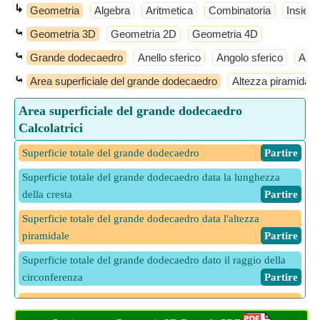
↳
Geometria
Algebra
Aritmetica
Combinatoria
Insiemi
⤿
Geometria 3D
Geometria 2D
Geometria 4D
⤿
Grande dodecaedro
Anello sferico
Angolo sferico
Anti
⤿
Area superficiale del grande dodecaedro
Altezza piramidale
Area superficiale del grande dodecaedro
Calcolatrici
Superficie totale del grande dodecaedro
​ Partire
Superficie totale del grande dodecaedro data la lunghezza
della cresta
​ Partire
Superficie totale del grande dodecaedro data l'altezza
piramidale
​ Partire
Superficie totale del grande dodecaedro dato il raggio della
circonferenza
​ Partire
Superficie totale del grande dodecaedro dato il rapporto
superficie/volume
​ Partire