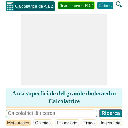
🔍
Scaricamento PDF
Chimica
Inge
Calcolatrice da A a Z
Area superficiale del grande dodecaedro
Calcolatrice
Matematica
Chimica
Finanziario
Fisica
Ingegneria