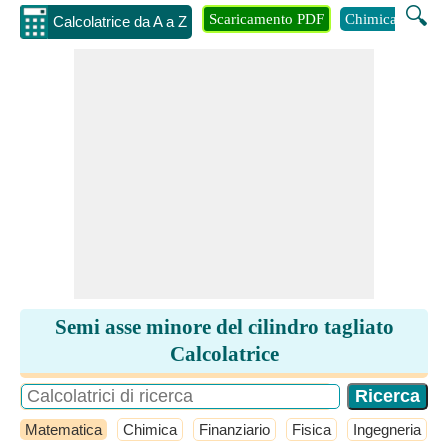
🔍
Scaricamento PDF
Chimica
Inge
Calcolatrice da A a Z
Semi asse minore del cilindro tagliato
Calcolatrice
Matematica
Chimica
Finanziario
Fisica
Ingegneria