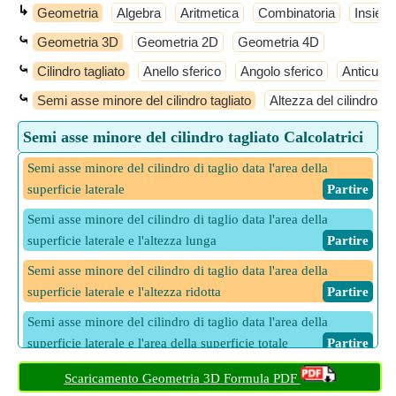
↳
Geometria
Algebra
Aritmetica
Combinatoria
Insiemi
⤿
Geometria 3D
Geometria 2D
Geometria 4D
⤿
Cilindro tagliato
Anello sferico
Angolo sferico
Anticube
⤿
Semi asse minore del cilindro tagliato
Altezza del cilindro di 
Semi asse minore del cilindro tagliato Calcolatrici
Semi asse minore del cilindro di taglio data l'area della
superficie laterale
​ Partire
Semi asse minore del cilindro di taglio data l'area della
superficie laterale e l'altezza lunga
​ Partire
Semi asse minore del cilindro di taglio data l'area della
superficie laterale e l'altezza ridotta
​ Partire
Semi asse minore del cilindro di taglio data l'area della
superficie laterale e l'area della superficie totale
​ Partire
Semi asse minore del cilindro di taglio data l'area della
Scaricamento Geometria 3D Formula PDF
superficie totale
​ Partire