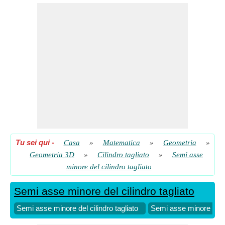
Semi asse minore del cilindro di taglio dato il volume e
l'altezza corta
​ Partire
Semi asse minore del cilindro tagliato
​ Partire
Semi asse minore del cilindro tagliato dato volume e altezza
lunga
​ Partire
Tu sei qui
-
Casa
»
Matematica
»
Geometria
»
Geometria 3D
»
Cilindro tagliato
»
Semi asse
minore del cilindro tagliato
Semi asse minore del cilindro tagliato
Semi asse minore del cilindro tagliato
Semi asse minore del cil