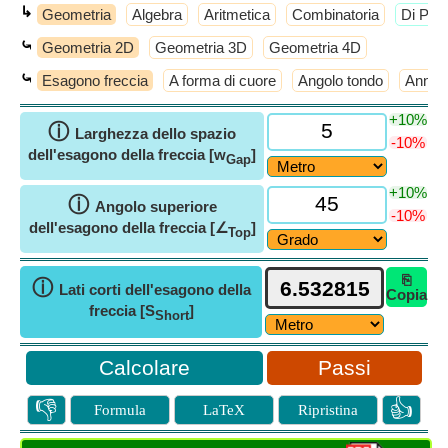
↳
Geometria
Algebra
Aritmetica
Combinatoria
​Di Più
⤿
Geometria 2D
Geometria 3D
Geometria 4D
⤿
Esagono freccia
A forma di cuore
Angolo tondo
Annul
+10%
ⓘ
Larghezza dello spazio
-10%
dell'esagono della freccia [w
]
Gap
+10%
ⓘ
Angolo superiore
-10%
dell'esagono della freccia [∠
]
Top
⎘
ⓘ
Lati corti dell'esagono della
Copia
freccia [S
]
Short
Passi
👎
👍
Formula
LaTeX
Ripristina