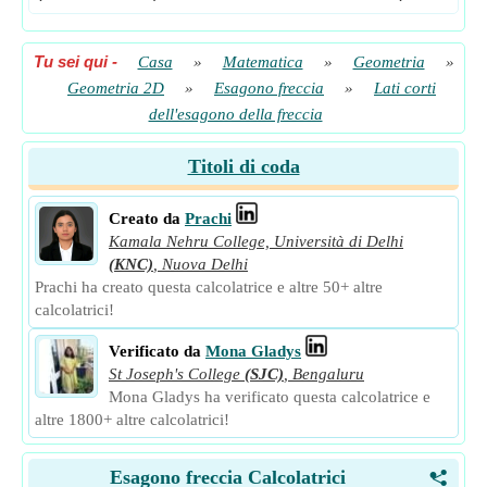
Tu sei qui
-
Casa
»
Matematica
»
Geometria
»
Geometria 2D
»
Esagono freccia
»
Lati corti
dell'esagono della freccia
Titoli di coda
Creato da
Prachi
Kamala Nehru College, Università di Delhi
(KNC)
,
Nuova Delhi
Prachi ha creato questa calcolatrice e altre 50+ altre
calcolatrici!
Verificato da
Mona Gladys
St Joseph's College
(SJC)
,
Bengaluru
Mona Gladys ha verificato questa calcolatrice e
altre 1800+ altre calcolatrici!
Esagono freccia Calcolatrici
<