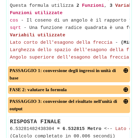
Questa formula utilizza
2
Funzioni
,
3
Variabil
Funzioni utilizzate
cos
- Il coseno di un angolo è il rapporto tra
sqrt
- Una funzione radice quadrata è una funz
Variabili utilizzate
Lato corto dell'esagono della freccia
-
(Misur
Larghezza dello spazio dell'esagono della frec
Angolo superiore dell'esagono della freccia
-
PASSAGGIO 1: conversione degli ingressi in unità di
base
FASE 2: valutare la formula
PASSAGGIO 3: conversione del risultato nell'unità di
output
RISPOSTA FINALE
6.53281482438304
≈
6.532815 Metro
<--
Lato cor
(Calcolo completato in 00.006 secondi)