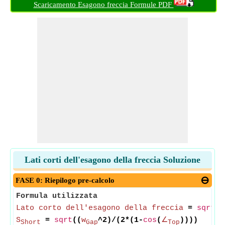
Scaricamento Esagono freccia Formule PDF
Lati corti dell'esagono della freccia Soluzione
FASE 0: Riepilogo pre-calcolo
Formula utilizzata
Lato corto dell'esagono della freccia
=
sqrt
((
S
=
sqrt
((
w
^2)/(2*(1-
cos
(
∠
))))
Short
Gap
Top