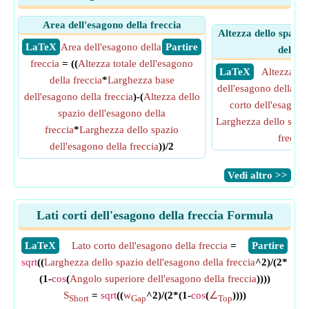
Area dell'esagono della freccia
Altezza dello spazio
​ LaTeX
Area dell'esagono della
​ Partire
della f
freccia
= ((
Altezza totale dell'esagono
​ LaTeX
Altezza de
della freccia
*
Larghezza base
dell'esagono della fr
dell'esagono della freccia
)-(
Altezza dello
corto dell'esagono 
spazio dell'esagono della
Larghezza dello spazi
freccia
*
Larghezza dello spazio
freccia
dell'esagono della freccia
))/2
​Vedi altro >>
Lati corti dell'esagono della freccia Formula
​LaTeX
Lato corto dell'esagono della freccia
=
​Partire
sqrt
((
Larghezza dello spazio dell'esagono della freccia
^2)/(2*
(1-
cos
(
Angolo superiore dell'esagono della freccia
))))
S
=
sqrt
((
w
^2)/(2*(1-
cos
(
∠
))))
Short
Gap
Top