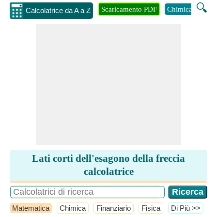
🔍
Scaricamento PDF
Chimica
Inge
Calcolatrice da A a Z
Lati corti dell'esagono della freccia
calcolatrice
Matematica
Chimica
Finanziario
Fisica
​Di Più >>