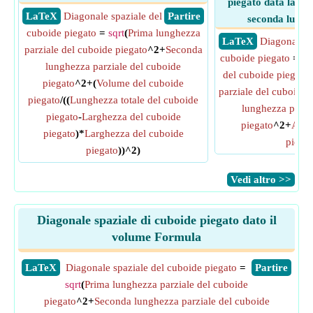
piegato data la lun
​ LaTeX
Diagonale spaziale del
​ Partire
seconda lungh
cuboide piegato
=
sqrt
(
Prima lunghezza
​ LaTeX
Diagonale s
parziale del cuboide piegato
^2+
Seconda
cuboide piegato
=
sq
lunghezza parziale del cuboide
del cuboide piegato
-
piegato
^2+(
Volume del cuboide
parziale del cuboide 
piegato
/((
Lunghezza totale del cuboide
lunghezza parzi
piegato
-
Larghezza del cuboide
piegato
^2+
Alte
piegato
)*
Larghezza del cuboide
piega
piegato
))^2)
​Vedi altro >>
Diagonale spaziale di cuboide piegato dato il
volume Formula
​LaTeX
Diagonale spaziale del cuboide piegato
=
​Partire
sqrt
(
Prima lunghezza parziale del cuboide
piegato
^2+
Seconda lunghezza parziale del cuboide