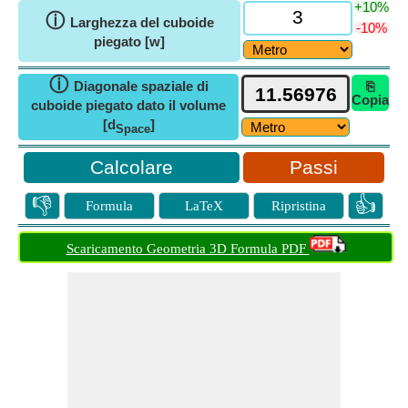
+10%
ⓘ
Larghezza del cuboide
-10%
piegato [w]
ⓘ
Diagonale spaziale di
⎘
Copia
cuboide piegato dato il volume
[d
]
Space
Passi
👎
👍
Formula
LaTeX
Ripristina
Scaricamento Geometria 3D Formula PDF