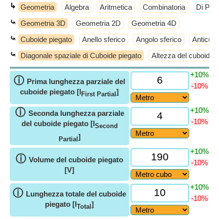
↳
Geometria
Algebra
Aritmetica
Combinatoria
​Di Più
⤿
Geometria 3D
Geometria 2D
Geometria 4D
⤿
Cuboide piegato
Anello sferico
Angolo sferico
Anticub
⤿
Diagonale spaziale di Cuboide piegato
Altezza del cuboide 
+10%
ⓘ
Prima lunghezza parziale del
-10%
cuboide piegato [l
]
First Partial
+10%
ⓘ
Seconda lunghezza parziale
-10%
del cuboide piegato [l
Second
]
Partial
+10%
ⓘ
Volume del cuboide piegato
-10%
[V]
+10%
ⓘ
Lunghezza totale del cuboide
-10%
piegato [l
]
Total