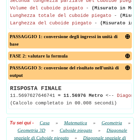
Seconda lunghezza parziale del cuboide piegato
Volume del cuboide piegato
-
(Misurato in Metr
Lunghezza totale del cuboide piegato
-
(Misura
Larghezza del cuboide piegato
-
(Misurato in M
PASSAGGIO 1: conversione degli ingressi in unità di
base
FASE 2: valutare la formula
PASSAGGIO 3: conversione del risultato nell'unità di
output
RISPOSTA FINALE
11.5697627646741
≈
11.56976 Metro
<--
Diagonal
(Calcolo completato in 00.008 secondi)
Tu sei qui
-
Casa
»
Matematica
»
Geometria
»
Geometria 3D
»
Cuboide piegato
»
Diagonale
spaziale di Cuboide piegato
»
Diagonale spaziale di