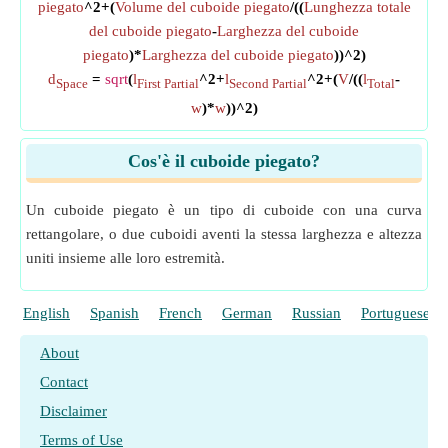
piegato
^2+(
Volume del cuboide piegato
/((
Lunghezza totale
del cuboide piegato
-
Larghezza del cuboide
piegato
)*
Larghezza del cuboide piegato
))^2)
d
=
sqrt
(
l
^2+
l
^2+(
V
/((
l
-
Space
First Partial
Second Partial
Total
w
)*
w
))^2)
Cos'è il cuboide piegato?
Un cuboide piegato è un tipo di cuboide con una curva
rettangolare, o due cuboidi aventi la stessa larghezza e altezza
uniti insieme alle loro estremità.
English
Spanish
French
German
Russian
Portuguese
About
Contact
Disclaimer
Terms of Use