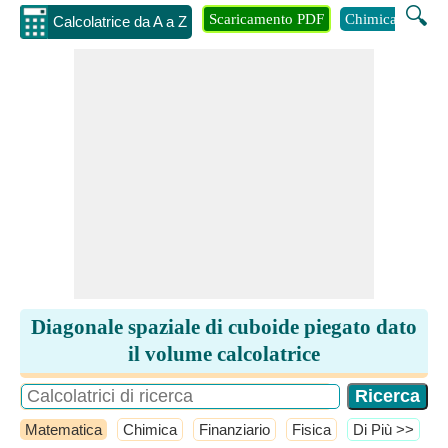
🔍
Scaricamento PDF
Chimica
Inge
Calcolatrice da A a Z
Diagonale spaziale di cuboide piegato dato
il volume calcolatrice
Matematica
Chimica
Finanziario
Fisica
​Di Più >>