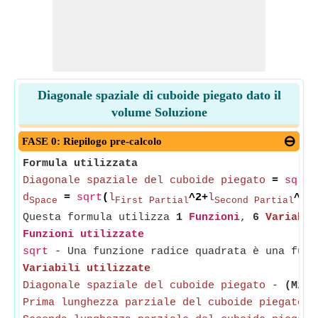
Diagonale spaziale di cuboide piegato dato il
volume Soluzione
FASE 0: Riepilogo pre-calcolo
Formula utilizzata
Diagonale spaziale del cuboide piegato
=
sqrt
(
d
=
sqrt
(
l
^2+
l
^2+
Space
First Partial
Second Partial
Questa formula utilizza
1
Funzioni
,
6
Variabil
Funzioni utilizzate
sqrt
- Una funzione radice quadrata è una funz
Variabili utilizzate
Diagonale spaziale del cuboide piegato
-
(Misu
Prima lunghezza parziale del cuboide piegato