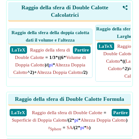
Raggio della sfera di Double Calotte
<
Calcolatrici
Raggio della sfera di
Raggio della sfera della doppia calotta
Larghezza 
dati il volume e l'altezza
​ LaTeX
Raggio dell
​ LaTeX
Raggio della sfera di
​ Partire
Double Calotte
= 
Double Calotte
= 1/3*((6*
Volume di
Calotto
*((
Larghe
Doppia Calotto
)/(
pi
*
Altezza Doppia
Calotto
^2)/4+(
A
Calotto
^2)+
Altezza Doppia Calotto
/2)
Calotto
Raggio della sfera di Double Calotte Formula
​LaTeX
Raggio della sfera di Double Calotte
=
​Partire
Superficie di Doppia Calotte
/(2*
pi
*
Altezza Doppia Calotto
)
r
=
SA
/(2*
pi
*
h
)
Sphere