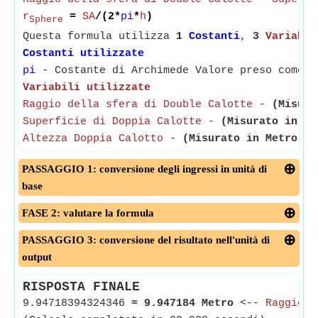
r
=
SA
/(2*
pi
*
h
)
Sphere
Questa formula utilizza
1
Costanti
,
3
Variabil
Costanti utilizzate
pi
- Costante di Archimede Valore preso come 3
Variabili utilizzate
Raggio della sfera di Double Calotte
-
(Misura
Superficie di Doppia Calotte
-
(Misurato in Me
Altezza Doppia Calotto
-
(Misurato in Metro)
- 
PASSAGGIO 1: conversione degli ingressi in unità di
base
FASE 2: valutare la formula
PASSAGGIO 3: conversione del risultato nell'unità di
output
RISPOSTA FINALE
9.94718394324346
≈
9.947184 Metro
<--
Raggio d