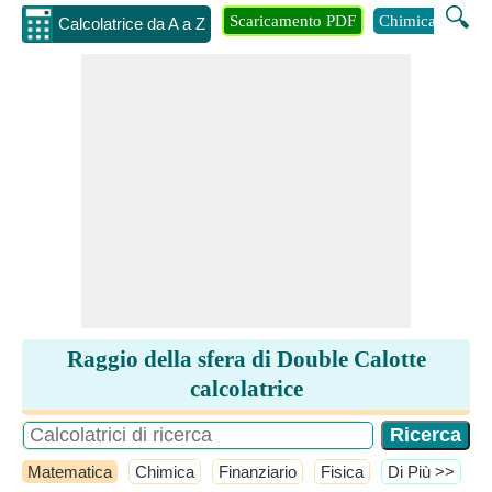
🔍
Scaricamento PDF
Chimica
Inge
Calcolatrice da A a Z
Raggio della sfera di Double Calotte
calcolatrice
Matematica
Chimica
Finanziario
Fisica
​Di Più >>