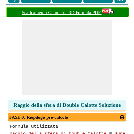
Scaricamento Geometria 3D Formula PDF
Raggio della sfera di Double Calotte Soluzione
FASE 0: Riepilogo pre-calcolo
Formula utilizzata
Raggio della sfera di Double Calotte
=
Superfi