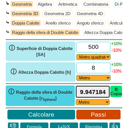
↳
Geometria
Algebra
Aritmetica
Combinatoria
​Di Più
⤿
Geometria 3D
Geometria 2D
Geometria 4D
⤿
Doppia Calotte
Anello sferico
Angolo sferico
Anticube
⤿
Raggio della sfera di Double Calotte
Altezza Doppia Calotto
+10%
ⓘ
Superficie di Doppia Calotte
-10%
[SA]
+10%
ⓘ
-10%
Altezza Doppia Calotto [h]
⎘
ⓘ
Raggio della sfera di Double
Copia
Calotte [r
]
Sphere
Passi
👎
👍
Formula
LaTeX
Ripristina