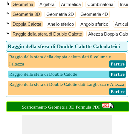
↳
Geometria
Algebra
Aritmetica
Combinatoria
Insiemi
⤿
Geometria 3D
Geometria 2D
Geometria 4D
⤿
Doppia Calotte
Anello sferico
Angolo sferico
Anticube
⤿
Raggio della sfera di Double Calotte
Altezza Doppia Calotto
Raggio della sfera di Double Calotte Calcolatrici
Raggio della sfera della doppia calotta dati il volume e
l'altezza
​ Partire
Raggio della sfera di Double Calotte
​ Partire
Raggio della sfera di Double Calotte dati Larghezza e Altezza
​ Partire
Scaricamento Geometria 3D Formula PDF