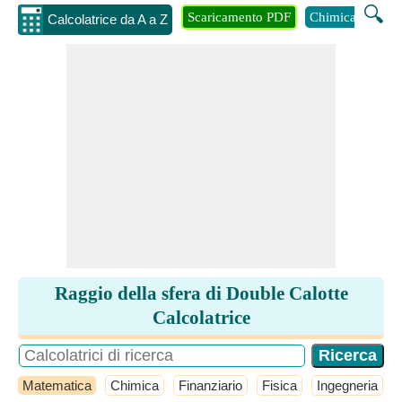
🔍
Scaricamento PDF
Chimica
Inge
Calcolatrice da A a Z
Raggio della sfera di Double Calotte
Calcolatrice
Matematica
Chimica
Finanziario
Fisica
Ingegneria