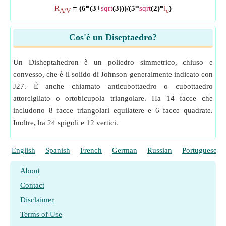
R
= (6*(3+
sqrt
(3)))/(5*
sqrt
(2)*
l
)
A/V
e
Cos'è un Diseptaedro?
Un Disheptahedron è un poliedro simmetrico, chiuso e
convesso, che è il solido di Johnson generalmente indicato con
J27. È anche chiamato anticubottaedro o cubottaedro
attorcigliato o ortobicupola triangolare. Ha 14 facce che
includono 8 facce triangolari equilatere e 6 facce quadrate.
Inoltre, ha 24 spigoli e 12 vertici.
English
Spanish
French
German
Russian
Portuguese
About
Contact
Disclaimer
Terms of Use