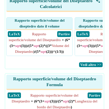
Rapporto superficie/volume del Diseptaedro
<
Calcolatrici
Rapporto superficie/volume del
Rapporto superf
diseptedro dato il volume
diseptahedro data l
​ LaTeX
Rapporto
​ Partire
​ LaTeX
Rapp
superficie/volume del Diseptaedro
= (6*
superficie/volume de
(3+
sqrt
(3)))/(5*
sqrt
(2)*((3*
Volume del
(3+
sqrt
(3)))/(5*
sqrt
(
Diseptaedro
)/(5*
sqrt
(2)))^(1/3))
Diseptaedro
/
​Vedi altro >>
Rapporto superficie/volume del Diseptaedro
Formula
​LaTeX
Rapporto superficie/volume del
​Partire
Diseptaedro
= (6*(3+
sqrt
(3)))/(5*
sqrt
(2)*
Lunghezza del
bordo del Diseptaedro
)