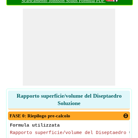
Scaricamento Johnson Solids Formula PDF
Rapporto superficie/volume del Diseptaedro
Soluzione
FASE 0: Riepilogo pre-calcolo
Formula utilizzata
Rapporto superficie/volume del Diseptaedro
= (