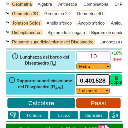
↳
Geometria
Algebra
Aritmetica
Combinatoria
​Di Più
⤿
Geometria 3D
Geometria 2D
Geometria 4D
⤿
Johnson Solids
Anello sferico
Angolo sferico
Anticube
⤿
Disheptahedron
Bipiramide allungata
Bipiramide quadrata
⤿
Rapporto superficie/volume del Diseptaedro
Lunghezza del 
+10%
ⓘ
Lunghezza del bordo del
-10%
Diseptaedro [l
]
e
⎘
ⓘ
Rapporto superficie/volume
Copia
del Diseptaedro [R
]
A/V
Passi
👎
👍
Formula
LaTeX
Ripristina