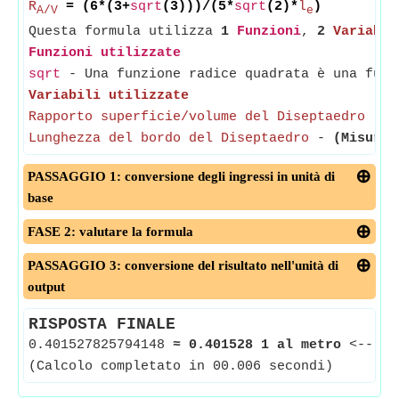
R
= (6*(3+
sqrt
(3)))/(5*
sqrt
(2)*
l
)
A/V
e
Questa formula utilizza
1
Funzioni
,
2
Variabil
Funzioni utilizzate
sqrt
- Una funzione radice quadrata è una funz
Variabili utilizzate
Rapporto superficie/volume del Diseptaedro
-
(
Lunghezza del bordo del Diseptaedro
-
(Misurat
PASSAGGIO 1: conversione degli ingressi in unità di
base
FASE 2: valutare la formula
PASSAGGIO 3: conversione del risultato nell'unità di
output
RISPOSTA FINALE
0.401527825794148
≈
0.401528 1 al metro
<--
Ra
(Calcolo completato in 00.006 secondi)