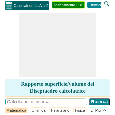
🔍
Scaricamento PDF
Chimica
Inge
Calcolatrice da A a Z
Rapporto superficie/volume del
Diseptaedro calcolatrice
Matematica
Chimica
Finanziario
Fisica
​Di Più >>