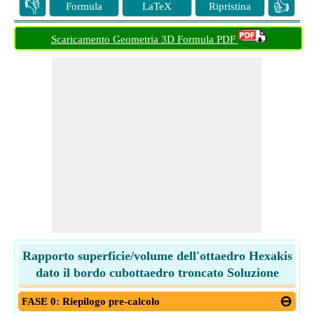
👎
👍
Formula
LaTeX
Ripristina
Scaricamento Geometria 3D Formula PDF
Rapporto superficie/volume dell'ottaedro Hexakis
dato il bordo cubottaedro troncato Soluzione
FASE 0: Riepilogo pre-calcolo