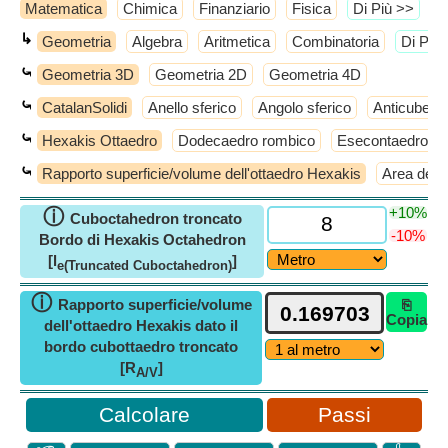
Matematica
Chimica
Finanziario
Fisica
​Di Più >>
↳
Geometria
Algebra
Aritmetica
Combinatoria
​Di Più
⤿
Geometria 3D
Geometria 2D
Geometria 4D
⤿
CatalanSolidi
Anello sferico
Angolo sferico
Anticube
⤿
Hexakis Ottaedro
Dodecaedro rombico
Esecontaedro del
⤿
Rapporto superficie/volume dell'ottaedro Hexakis
Area della
+10%
ⓘ
Cuboctahedron troncato
-10%
Bordo di Hexakis Octahedron
[l
]
e(Truncated Cuboctahedron)
ⓘ
Rapporto superficie/volume
⎘
Copia
dell'ottaedro Hexakis dato il
bordo cubottaedro troncato
[R
]
A/V
Passi