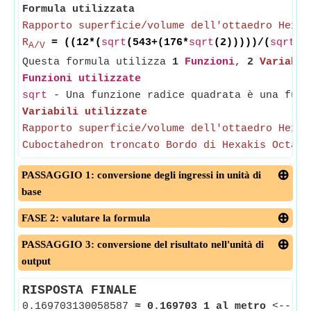
Formula utilizzata
Rapporto superficie/volume dell'ottaedro Hexak
R
= ((12*(
sqrt
(543+(176*
sqrt
(2)))))/(
sqrt
(6
A/V
Questa formula utilizza
1
Funzioni
,
2
Variabil
Funzioni utilizzate
sqrt
- Una funzione radice quadrata è una funz
Variabili utilizzate
Rapporto superficie/volume dell'ottaedro Hexak
Cuboctahedron troncato Bordo di Hexakis Octahe
PASSAGGIO 1: conversione degli ingressi in unità di
base
FASE 2: valutare la formula
PASSAGGIO 3: conversione del risultato nell'unità di
output
RISPOSTA FINALE
0.169703130058587
≈
0.169703 1 al metro
<--
Ra