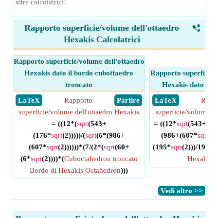
altre calcolatrici!
Rapporto superficie/volume dell'ottaedro
<
Hexakis Calcolatrici
Rapporto superficie/volume dell'ottaedro
Hexakis dato il bordo cubottaedro
Rapporto superficie/
troncato
Hexakis dato il ra
​ LaTeX
Rapporto
​ Partire
​ LaTeX
Rapp
superficie/volume dell'ottaedro Hexakis
superficie/volume de
= ((12*(
sqrt
(543+
= ((12*
sqrt
(543+(17
(176*
sqrt
(2)))))/(
sqrt
(6*(986+
(986+(607*
sqrt
(2)
(607*
sqrt
(2))))))*(7/(2*(
sqrt
(60+
(195*
sqrt
(2)))/194))/
(6*
sqrt
(2))))*(
Cuboctahedron troncato
Hexakis o
Bordo di Hexakis Octahedron
)))
​Vedi altro >>