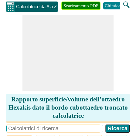
🔍
Scaricamento PDF
Chimica
Inge
Calcolatrice da A a Z
Rapporto superficie/volume dell'ottaedro
Hexakis dato il bordo cubottaedro troncato
calcolatrice