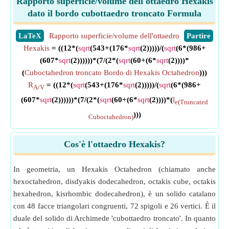
Rapporto superficie/volume dell'ottaedro Hexakis
dato il bordo cubottaedro troncato Formula
​LaTeX
Rapporto superficie/volume dell'ottaedro
​Partire
Hexakis
= ((12*(
sqrt
(543+(176*
sqrt
(2)))))/(
sqrt
(6*(986+
(607*
sqrt
(2))))))*(7/(2*(
sqrt
(60+(6*
sqrt
(2))))*
(
Cuboctahedron troncato Bordo di Hexakis Octahedron
)))
R
= ((12*(
sqrt
(543+(176*
sqrt
(2)))))/(
sqrt
(6*(986+
A/V
(607*
sqrt
(2))))))*(7/(2*(
sqrt
(60+(6*
sqrt
(2))))*(
l
e(Truncated
)))
Cuboctahedron)
Cos'è l'ottaedro Hexakis?
In geometria, un Hexakis Octahedron (chiamato anche
hexoctahedron, disdyakis dodecahedron, octakis cube, octakis
hexahedron, kisrhombic dodecahedron), è un solido catalano
con 48 facce triangolari congruenti, 72 spigoli e 26 vertici. È il
duale del solido di Archimede 'cubottaedro troncato'. In quanto