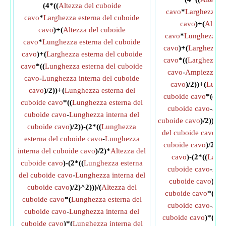
(4*((
Altezza del cuboide
cavo
*
Larghezza es
cavo
*
Larghezza esterna del cuboide
cavo
)+(
Altezz
cavo
)+(
Altezza del cuboide
cavo
*
Lunghezza es
cavo
*
Lunghezza esterna del cuboide
cavo
)+(
Larghezza e
cavo
)+(
Larghezza esterna del cuboide
cavo
*((
Larghezza e
cavo
*((
Lunghezza esterna del cuboide
cavo
-
Ampiezza int
cavo
-
Lunghezza interna del cuboide
cavo
)/2))+(
Lungh
cavo
)/2))+(
Lunghezza esterna del
cuboide cavo
*((
Lar
cuboide cavo
*((
Lunghezza esterna del
cuboide cavo
-
Ampi
cuboide cavo
-
Lunghezza interna del
cuboide cavo
)/2))-(2
cuboide cavo
)/2))-(2*((
Lunghezza
del cuboide cavo
-
Am
esterna del cuboide cavo
-
Lunghezza
cuboide cavo
)/2)*
A
interna del cuboide cavo
)/2)*
Altezza del
cavo
)-(2*((
Largh
cuboide cavo
)-(2*((
Lunghezza esterna
cuboide cavo
-
Ampi
del cuboide cavo
-
Lunghezza interna del
cuboide cavo
)/2)^
cuboide cavo
)/2)^2)))/(
Altezza del
cuboide cavo
*(
Lar
cuboide cavo
*(
Lunghezza esterna del
cuboide cavo
-
Ampi
cuboide cavo
-
Lunghezza interna del
cuboide cavo
)*(
Lun
cuboide cavo
)*(
Lunghezza interna del