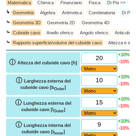
Matematica
Chimica
Finanziario
Fisica
​Di Più >>
↳
Geometria
Algebra
Aritmetica
Combinatoria
​Di Più
⤿
Geometria 3D
Geometria 2D
Geometria 4D
⤿
Cuboide cavo
Anello sferico
Angolo sferico
Anticube
⤿
Rapporto superficie/volume del cuboide cavo
Altezza e spe
+10%
ⓘ
-10%
Altezza del cuboide cavo [h]
+10%
ⓘ
Larghezza esterna del
-10%
cuboide cavo [b
]
Outer
+10%
ⓘ
Lunghezza esterna del
-10%
cuboide cavo [l
]
Outer
+10%
ⓘ
Lunghezza interna del
-10%
cuboide cavo [l
]
Inner