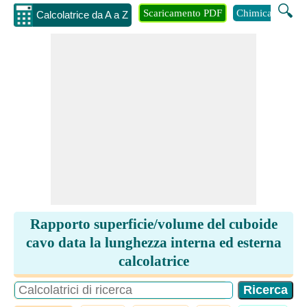
🔍
Scaricamento PDF
Chimica
Inge
Calcolatrice da A a Z
Rapporto superficie/volume del cuboide
cavo data la lunghezza interna ed esterna
calcolatrice