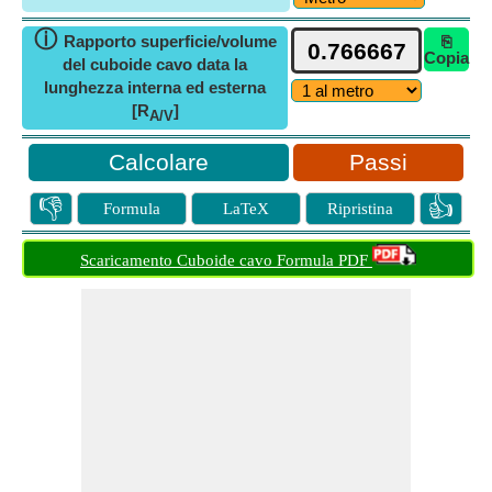
ⓘ
Rapporto superficie/volume
⎘
Copia
del cuboide cavo data la
lunghezza interna ed esterna
[R
]
A/V
Passi
👎
👍
Formula
LaTeX
Ripristina
Scaricamento Cuboide cavo Formula PDF