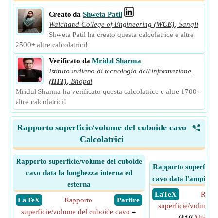
Creato da
Shweta Patil
Walchand College of Engineering
(WCE)
,
Sangli
Shweta Patil ha creato questa calcolatrice e altre
2500+ altre calcolatrici!
Verificato da
Mridul Sharma
Istituto indiano di tecnologia dell'informazione
(IIIT)
,
Bhopal
Mridul Sharma ha verificato questa calcolatrice e altre 1700+
altre calcolatrici!
Rapporto superficie/volume del cuboide cavo
<
Calcolatrici
Rapporto superficie/volume del cuboide
Rapporto superficie
cavo data la lunghezza interna ed
cavo data l'ampiezza
esterna
​ LaTeX
Rapp
​ LaTeX
Rapporto
​ Partire
superficie/volume 
superficie/volume del cuboide cavo
=
(4*((
Altezza