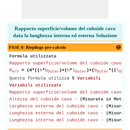
Rapporto superficie/volume del cuboide cavo
data la lunghezza interna ed esterna Soluzione
FASE 0: Riepilogo pre-calcolo
Formula utilizzata
Rapporto superficie/volume del cuboide cavo
= 
R
= (4*((
h
*
b
)+(
h
*
l
)+(
b
*((
l
A/V
Outer
Outer
Outer
Oute
Questa formula utilizza
5
Variabili
Variabili utilizzate
Rapporto superficie/volume del cuboide cavo
-
Altezza del cuboide cavo
-
(Misurato in Metro)
Larghezza esterna del cuboide cavo
-
(Misurato
Lunghezza esterna del cuboide cavo
-
(Misurato
Lunghezza interna del cuboide cavo
-
(Misurato