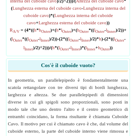
interna del cuboide cavo
)/2)^2)))/(
Altezza del cuboide cavo
*
(
Lunghezza esterna del cuboide cavo
-
Lunghezza interna del
cuboide cavo
)*(
Lunghezza interna del cuboide
cavo
+
Larghezza esterna del cuboide cavo
))
R
= (4*((
h
*
b
)+(
h
*
l
)+(
b
*((
l
-
l
)/2))+
A/V
Outer
Outer
Outer
Outer
Inner
(
l
*((
l
-
l
)/2))-(2*((
l
-
l
)/2)*
h
)-(2*((
l
-
Outer
Outer
Inner
Outer
Inner
Outer
l
)/2)^2)))/(
h
*(
l
-
l
)*(
l
+
b
))
Inner
Outer
Inner
Inner
Outer
Cos'è il cuboide vuoto?
In geometria, un parallelepipedo è fondamentalmente una
scatola rettangolare con tre diversi tipi di bordi lunghezza,
larghezza e altezza. Se due parallelepipedi di dimensioni
diverse in cui gli spigoli sono proporzionali, sono posti in
modo tale che uno dentro l'altro e il centro geometrico di
entrambi coincidano, la forma risultante è chiamata Cuboide
Cavo. Il motivo per cui è chiamato cavo è che, dal volume del
cuboide esterno, la parte del cuboide interno viene rimossa e