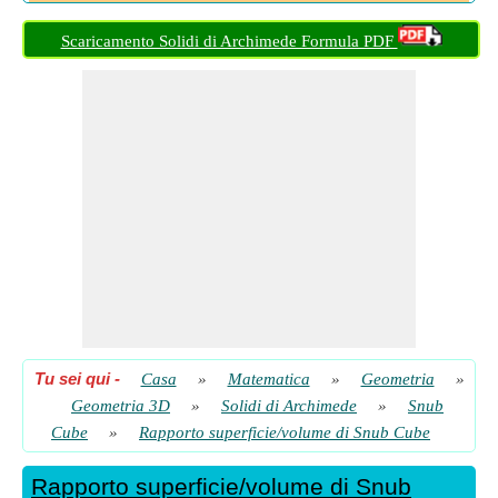
Rapporto superficie/volume di Snub Cube dato il volume
​ Partire
Scaricamento Solidi di Archimede Formula PDF
Tu sei qui
-
Casa
»
Matematica
»
Geometria
»
Geometria 3D
»
Solidi di Archimede
»
Snub
Cube
»
Rapporto superficie/volume di Snub Cube
Rapporto superficie/volume di Snub