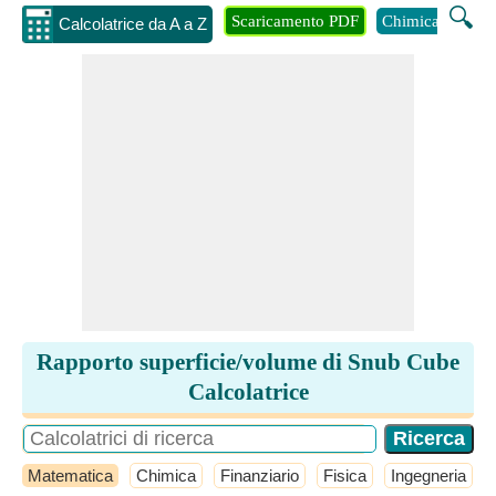
🔍
Scaricamento PDF
Chimica
Inge
Calcolatrice da A a Z
Rapporto superficie/volume di Snub Cube
Calcolatrice
Matematica
Chimica
Finanziario
Fisica
Ingegneria