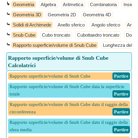
↳
Geometria
Algebra
Aritmetica
Combinatoria
Insiemi
⤿
Geometria 3D
Geometria 2D
Geometria 4D
⤿
Solidi di Archimede
Anello sferico
Angolo sferico
Antic
⤿
Snub Cube
Cubo troncato
Cubottaedro troncato
Dodec
⤿
Rapporto superficie/volume di Snub Cube
Lunghezza del bo
Rapporto superficie/volume di Snub Cube
Calcolatrici
Rapporto superficie/volume di Snub Cube
​ Partire
Rapporto superficie/volume di Snub Cube data la superficie
totale
​ Partire
Rapporto superficie/volume di Snub Cube dato il raggio della
circonferenza
​ Partire
Rapporto superficie/volume di Snub Cube dato il raggio della
sfera media
​ Partire