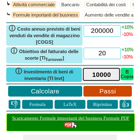
↳
Attività commerciale
Bancario
Contabilità dei costi
Cont
⤿
Formule importanti del business
Aumento delle vendite al de
+10%
ⓘ
Costo annuo previsto di beni
-10%
venduti da vendite di magazzino
[COGS]
+10%
ⓘ
Obiettivo del fatturato delle
-10%
scorte [TI
]
Turnover
ⓘ
Investimento di beni di
⎘
Copia
inventario [TI Invt]
Passi
👎
👍
Formula
LaTeX
Ripristina
Scaricamento Formule importanti del business Formule PDF