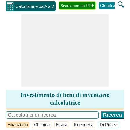
🔍
Scaricamento PDF
Chimica
Inge
Calcolatrice da A a Z
Investimento di beni di inventario
calcolatrice
Finanziario
Chimica
Fisica
Ingegneria
​Di Più >>