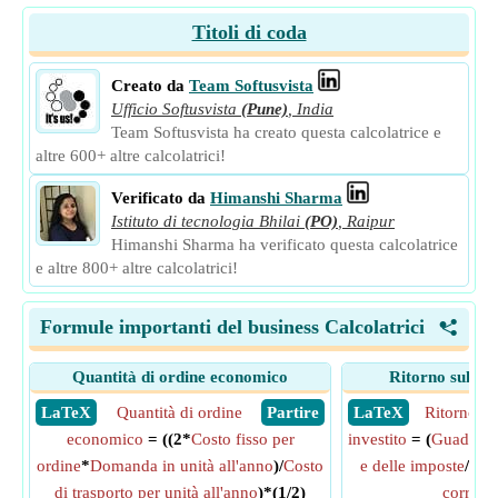
Titoli di coda
Creato da
Team Softusvista
Ufficio Softusvista
(Pune)
,
India
Team Softusvista ha creato questa calcolatrice e
altre 600+ altre calcolatrici!
Verificato da
Himanshi Sharma
Istituto di tecnologia Bhilai
(PO)
,
Raipur
Himanshi Sharma ha verificato questa calcolatrice
e altre 800+ altre calcolatrici!
Formule importanti del business Calcolatrici
<
Quantità di ordine economico
Ritorno sul cap
​ LaTeX
Quantità di ordine
​ Partire
​ LaTeX
Ritorno su
economico
= ((2*
Costo fisso per
investito
= (
Guadagni 
ordine
*
Domanda in unità all'anno
)/
Costo
e delle imposte
/(
Tot
di trasporto per unità all'anno
)*(1/2)
correnti