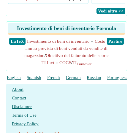
​Vedi altro >>
Investimento di beni di inventario Formula
​LaTeX
Investimento di beni di inventario
=
Costo
​Partire
annuo previsto di beni venduti da vendite di
magazzino
/
Obiettivo del fatturato delle scorte
TI Invt
=
COGS
/
TI
Turnover
English
Spanish
French
German
Russian
Portuguese
About
Contact
Disclaimer
Terms of Use
Privacy Policy