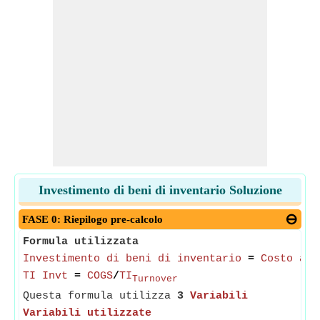
Investimento di beni di inventario Soluzione
FASE 0: Riepilogo pre-calcolo
Formula utilizzata
Investimento di beni di inventario
=
Costo ann
TI Invt
=
COGS
/
TI
Turnover
Questa formula utilizza
3
Variabili
Variabili utilizzate