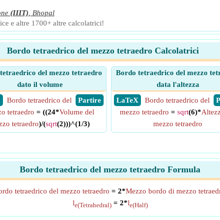
one
(IIIT)
,
Bhopal
ce e altre 1700+ altre calcolatrici!
Bordo tetraedrico del mezzo tetraedro Calcolatrici
tetraedrico del mezzo tetraedro
Bordo tetraedrico del mezzo tet
dato il volume
data l'altezza
X
Bordo tetraedrico del
​ Partire
​ LaTeX
Bordo tetraedrico del
​
o tetraedro
= ((24*
Volume del
mezzo tetraedro
=
sqrt
(6)*
Altez
zo tetraedro
)/(
sqrt
(2)))^(1/3)
mezzo tetraedro
Bordo tetraedrico del mezzo tetraedro Formula
rdo tetraedrico del mezzo tetraedro
= 2*
Mezzo bordo di mezzo tetraed
l
= 2*
l
e(Tetrahedral)
e(Half)