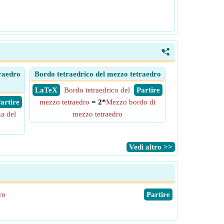
<
raedro
Bordo tetraedrico del mezzo tetraedro
​ LaTeX
Bordo tetraedrico del
​ Partire
 Partire
mezzo tetraedro
= 2*
Mezzo bordo di
za del
mezzo tetraedro
​Vedi altro >>
ro
​Partire