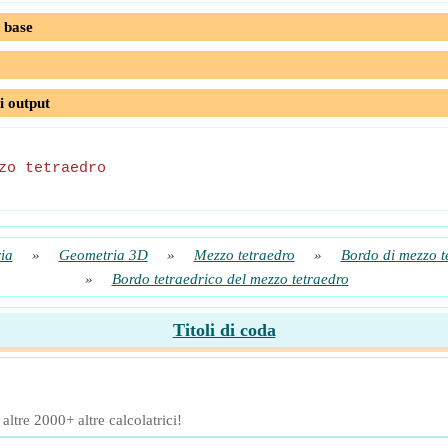
 base
i output
zo tetraedro
ia
»
Geometria 3D
»
Mezzo tetraedro
»
Bordo di mezzo t
»
Bordo tetraedrico del mezzo tetraedro
Titoli di coda
ltre 2000+ altre calcolatrici!