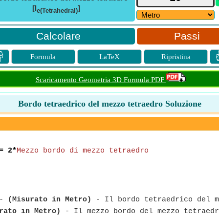
[l
]
e(Tetrahedral)
Passi

Formula
LaTeX
Ripristina
Scaricamento Geometria 3D Formula PDF
Bordo tetraedrico del mezzo tetraedro Soluzione
= 2*
Mezzo bordo di mezzo tetraedro
-
(Misurato in Metro)
- Il bordo tetraedrico del m
rato in Metro)
- Il mezzo bordo del mezzo tetraedr