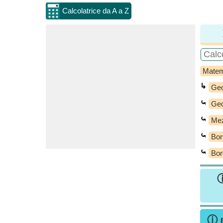
Calcolatrice da A a Z
Matem
↳
Geo
⤿
Geo
⤿
Mez
⤿
Bor
⤿
Bor
ⓘ