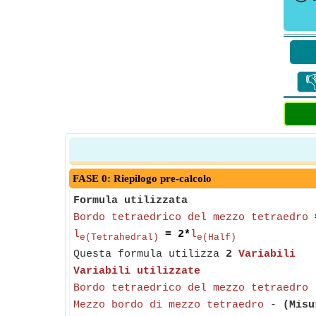

FASE 0: Riepilogo pre-calcolo
Formula utilizzata
Bordo tetraedrico del mezzo tetraedro
l
= 2*
l
e(Tetrahedral)
e(Half)
Questa formula utilizza
2
Variabili
Variabili utilizzate
Bordo tetraedrico del mezzo tetraedro
Mezzo bordo di mezzo tetraedro
-
(Misu