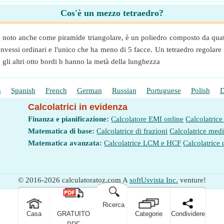
Cos'è un mezzo tetraedro?
i), noto anche come piramide triangolare, è un poliedro composto da quattro
ri convessi ordinari e l'unico che ha meno di 5 facce. Un tetraedro regol
gli altri otto bordi b hanno la metà della lunghezza
h
Spanish
French
German
Russian
Portuguese
Polish
D
Calcolatrici in evidenza
Finanza e pianificazione:
Calcolatore EMI online
Calcolatrice
Matematica di base:
Calcolatrice di frazioni
Calcolatrice med
Matematica avanzata:
Calcolatrice LCM e HCF
Calcolatrice 
© 2016-2026 calculatoratoz.com A
softUsvista Inc.
venture!
🔍
Ricerca
Casa
GRATUITO
Categorie
Condividere