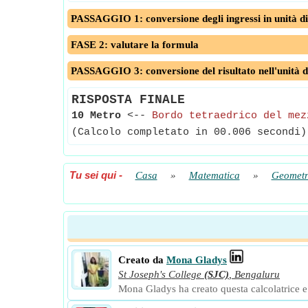
PASSAGGIO 1: conversione degli ingressi in unità di
FASE 2: valutare la formula
PASSAGGIO 3: conversione del risultato nell'unità d
RISPOSTA FINALE
10 Metro
<--
Bordo tetraedrico del mez
(Calcolo completato in 00.006 secondi)
Tu sei qui
-
Casa
»
Matematica
»
Geometr
Creato da
Mona Gladys
St Joseph's College
(SJC)
,
Bengaluru
Mona Gladys ha creato questa calcolatrice e a