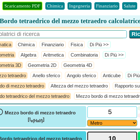
Scaricamento PDF
Chimica
Ingegneria
Finanziario
Salute
Bordo tetraedrico del mezzo tetraedro calcolatric
atica
Chimica
Finanziario
Fisica
​Di Più >>
metria
Algebra
Aritmetica
Combinatoria
​Di Più >>
metria 3D
Geometria 2D
Geometria 4D
zo tetraedro
Anello sferico
Angolo sferico
Anticube
​Di Pi
do di mezzo tetraedro
Altezza del mezzo tetraedro
Rapporto su
do tetraedrico del mezzo tetraedro
Mezzo bordo di mezzo tetraedr
ⓘ
Mezzo bordo di mezzo tetraedro
[l
]
e(Half)
Bordo tetraedrico del mezzo tetraedro