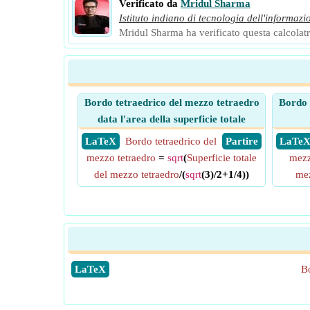
Verificato da
Mridul Sharma
Istituto indiano di tecnologia dell'informazi
Mridul Sharma ha verificato questa calcolatri
Bordo tetraedrico del mezzo tetraedro
Bordo 
data l'area della superficie totale
​ LaTeX
Bordo tetraedrico del
​ Partire
​ LaTe
mezzo tetraedro
=
sqrt
(
Superficie totale
mezz
del mezzo tetraedro
/(
sqrt
(3)/2+1/4))
mez
​LaTeX
Bo