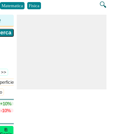
🔍
Matematica
Fisica
e
ù >>
perficie/volume del mezzo tetraedro
Superficie del mezzo tetraedr
o
+10%
-10%
⎘