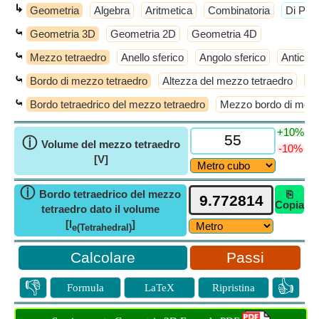
↳
Geometria
Algebra
Aritmetica
Combinatoria
​Di Più
⤿
Geometria 3D
Geometria 2D
Geometria 4D
⤿
Mezzo tetraedro
Anello sferico
Angolo sferico
Anticub
⤿
Bordo di mezzo tetraedro
Altezza del mezzo tetraedro
Ra
⤿
Bordo tetraedrico del mezzo tetraedro
Mezzo bordo di mezz
+10%
ⓘ
Volume del mezzo tetraedro
-10%
[V]
ⓘ
Bordo tetraedrico del mezzo
⎘
Copia
tetraedro dato il volume
[l
]
e(Tetrahedral)
Passi
👎
👍
Formula
LaTeX
Ripristina