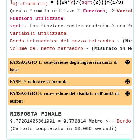
l
= ((24*
V
)/(
sqrt
(2)))^(1/3)
e(Tetrahedral)
Questa formula utilizza
1
Funzioni
,
2
Variabil
Funzioni utilizzate
sqrt
- Una funzione radice quadrata è una funz
Variabili utilizzate
Bordo tetraedrico del mezzo tetraedro
-
(Misur
Volume del mezzo tetraedro
-
(Misurato in Metr
PASSAGGIO 1: conversione degli ingressi in unità di
base
FASE 2: valutare la formula
PASSAGGIO 3: conversione del risultato nell'unità di
output
RISPOSTA FINALE
9.77281425361991
≈
9.772814 Metro
<--
Bordo te
(Calcolo completato in 00.006 secondi)