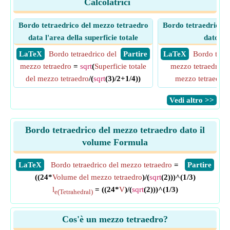
Calcolatrici
Bordo tetraedrico del mezzo tetraedro
Bordo tetraedrico d
data l'area della superficie totale
dato il
​ LaTeX
Bordo tetraedrico del
​ Partire
​ LaTeX
Bordo tetra
mezzo tetraedro
=
sqrt
(
Superficie totale
mezzo tetraedro
= 
del mezzo tetraedro
/(
sqrt
(3)/2+1/4))
mezzo tetraedro
)
​Vedi altro >>
Bordo tetraedrico del mezzo tetraedro dato il
volume Formula
​LaTeX
Bordo tetraedrico del mezzo tetraedro
=
​Partire
((24*
Volume del mezzo tetraedro
)/(
sqrt
(2)))^(1/3)
l
= ((24*
V
)/(
sqrt
(2)))^(1/3)
e(Tetrahedral)
Cos'è un mezzo tetraedro?