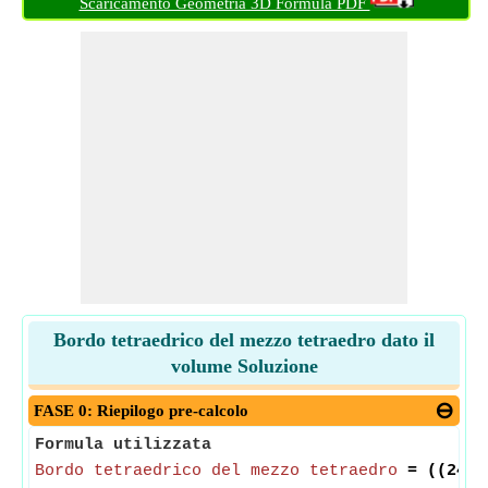
Scaricamento Geometria 3D Formula PDF
Bordo tetraedrico del mezzo tetraedro dato il
volume Soluzione
FASE 0: Riepilogo pre-calcolo
Formula utilizzata
Bordo tetraedrico del mezzo tetraedro
= ((24*
V