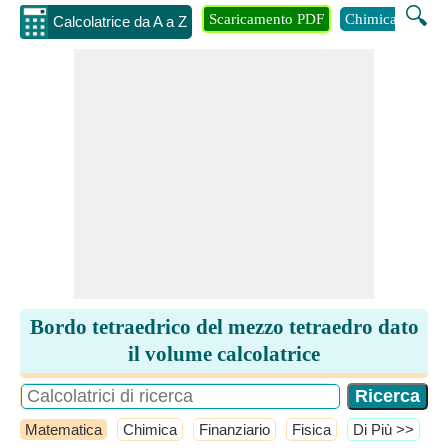
🔍
Scaricamento PDF
Chimica
Inge
Calcolatrice da A a Z
Bordo tetraedrico del mezzo tetraedro dato
il volume calcolatrice
Matematica
Chimica
Finanziario
Fisica
​Di Più >>