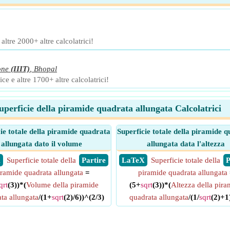
ltre 2000+ altre calcolatrici!
one
(IIIT)
,
Bhopal
ce e altre 1700+ altre calcolatrici!
uperficie della piramide quadrata allungata Calcolatrici
ie totale della piramide quadrata
Superficie totale della piramide 
allungata dato il volume
allungata data l'altezza
X
Superficie totale della
​ Partire
​ LaTeX
Superficie totale della
​
iramide quadrata allungata
=
piramide quadrata allungata
qrt
(3))*(
Volume della piramide
(5+
sqrt
(3))*(
Altezza della pira
ta allungata
/(1+
sqrt
(2)/6))^(2/3)
quadrata allungata
/(1/
sqrt
(2)+1