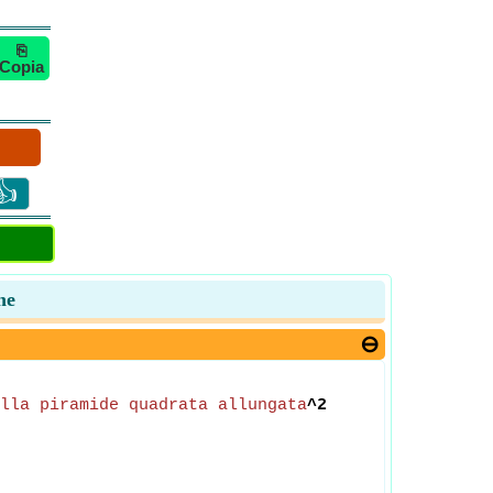
⎘
Copia
👍
ne
lla piramide quadrata allungata
^2