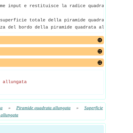
me input e restituisce la radice quadrata del nume
superficie totale della piramide quadrata allungat
za del bordo della piramide quadrata allungata è l
 allungata
ta
»
Piramide quadrata allungata
»
Superficie
 allungata