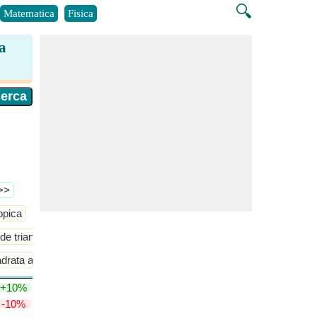
🔍
Matematica
Fisica
a
 >>
opica
Cupola
​Di Più >>
de triangolare allungata
drata allungata
Lunghezza del bordo della piramide quadrata allun
+10%
-10%