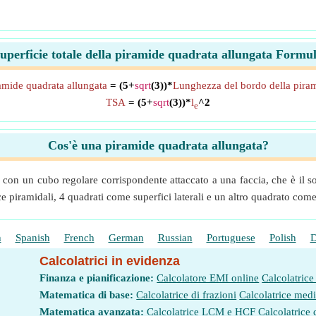
uperficie totale della piramide quadrata allungata Formu
ramide quadrata allungata
= (5+
sqrt
(3))*
Lunghezza del bordo della piram
TSA
= (5+
sqrt
(3))*
l
^2
e
Cos'è una piramide quadrata allungata?
 con un cubo regolare corrispondente attaccato a una faccia, che è il s
 piramidali, 4 quadrati come superfici laterali e un altro quadrato come s
h
Spanish
French
German
Russian
Portuguese
Polish
D
Calcolatrici in evidenza
Finanza e pianificazione:
Calcolatore EMI online
Calcolatrice
Matematica di base:
Calcolatrice di frazioni
Calcolatrice med
Matematica avanzata:
Calcolatrice LCM e HCF
Calcolatrice 