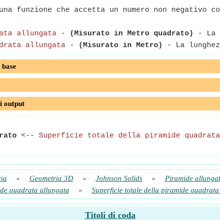
na funzione che accetta un numero non negativo co
ata allungata
-
(Misurato in Metro quadrato)
- La 
drata allungata
-
(Misurato in Metro)
- La lunghez
 base
i output
rato
<--
Superficie totale della piramide quadrata
ia
»
Geometria 3D
»
Johnson Solids
»
Piramide allunga
ide quadrata allungata
»
Superficie totale della piramide quadrata
Titoli di coda