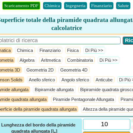
Scaricamento PDF
Chimica
Ingegneria
Finanziario
Salute
Superficie totale della piramide quadrata allungat
calcolatrice
atica
Chimica
Finanziario
Fisica
​Di Più >>
metria
Algebra
Aritmetica
Combinatoria
​Di Più >>
metria 3D
Geometria 2D
Geometria 4D
nson Solids
Anello sferico
Angolo sferico
Anticube
​Di Più
amide allungata
Bipiramide allungata
Bipiramide quadrata girosc
amide quadrata allungata
Piramide Pentagonale Allungata
Pirami
erficie della piramide quadrata allungata
Altezza della piramide qua
ⓘ
Lunghezza del bordo della piramide
quadrata allungata [l
]
e