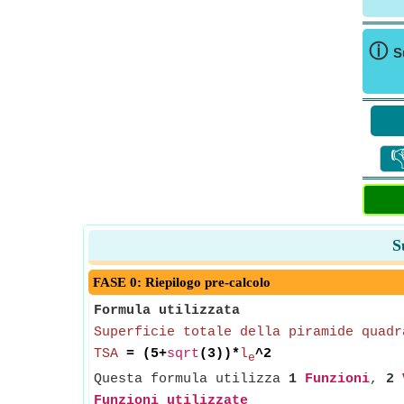
ⓘ
S

S
FASE 0: Riepilogo pre-calcolo
Formula utilizzata
Superficie totale della piramide quadr
TSA
= (5+
sqrt
(3))*
l
^2
e
Questa formula utilizza
1
Funzioni
,
2
Funzioni utilizzate