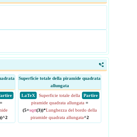
<
quadrata
Superficie totale della piramide quadrata
allungata
 Partire
​ LaTeX
Superficie totale della
​ Partire
=
piramide quadrata allungata
=
mide
(5+
sqrt
(3))*
Lunghezza del bordo della
))^2
piramide quadrata allungata
^2