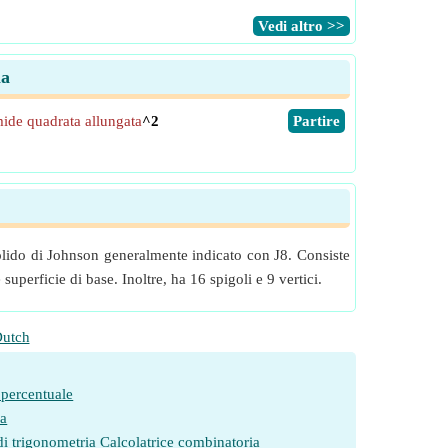
​Vedi altro >>
la
ide quadrata allungata
^2
​Partire
olido di Johnson generalmente indicato con J8. Consiste
uperficie di base. Inoltre, ha 16 spigoli e 9 vertici.
utch
 percentuale
ia
di trigonometria
Calcolatrice combinatoria