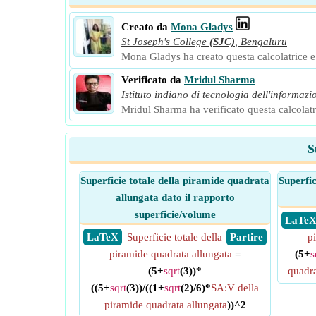
Creato da
Mona Gladys
St Joseph's College
(SJC)
,
Bengaluru
Mona Gladys ha creato questa calcolatrice e a
Verificato da
Mridul Sharma
Istituto indiano di tecnologia dell'informazi
Mridul Sharma ha verificato questa calcolatri
S
Superficie totale della piramide quadrata
Superfic
allungata dato il rapporto
superficie/volume
​ LaTe
​ LaTeX
Superficie totale della
​ Partire
p
piramide quadrata allungata
=
(5+
s
(5+
sqrt
(3))*
quadra
((5+
sqrt
(3))/((1+
sqrt
(2)/6)*
SA:V della
piramide quadrata allungata
))^2