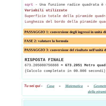
sqrt
- Una funzione radice quadrata è u
Variabili utilizzate
Superficie totale della piramide quadr
Lunghezza del bordo della piramide qua
PASSAGGIO 1: conversione degli ingressi in unità di
FASE 2: valutare la formula
PASSAGGIO 3: conversione del risultato nell'unità d
RISPOSTA FINALE
673.205080756888
≈
673.2051 Metro quad
(Calcolo completato in 00.006 secondi)
Tu sei qui
-
Casa
»
Matematica
»
Geometr
della piram