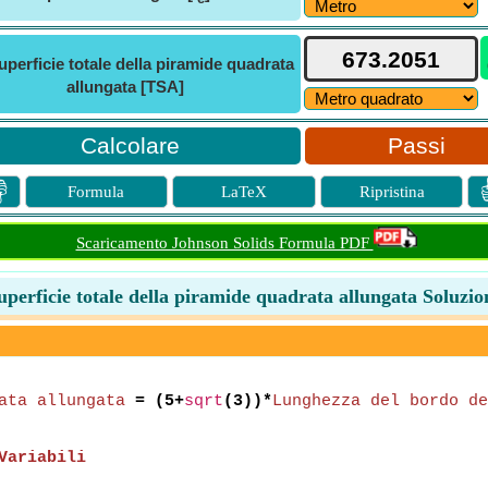
uperficie totale della piramide quadrata
allungata [TSA]
Passi

Formula
LaTeX
Ripristina
Scaricamento Johnson Solids Formula PDF
uperficie totale della piramide quadrata allungata Soluzio
ata allungata
= (5+
sqrt
(3))*
Lunghezza del bordo de
Variabili