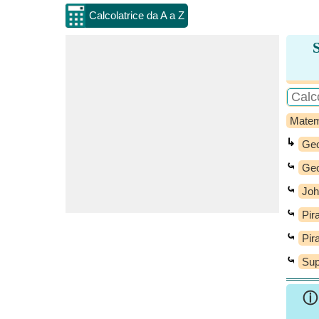
Calcolatrice da A a Z
Matem
↳
Geo
⤿
Geo
⤿
Joh
⤿
Pir
⤿
Pir
⤿
Sup