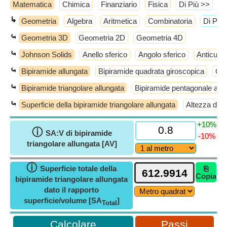
Matematica
Chimica
Finanziario
Fisica
​Di Più >>
↳
Geometria
Algebra
Aritmetica
Combinatoria
​Di Più
⤿
Geometria 3D
Geometria 2D
Geometria 4D
⤿
Johnson Solids
Anello sferico
Angolo sferico
Anticube
⤿
Bipiramide allungata
Bipiramide quadrata giroscopica
Cup
⤿
Bipiramide triangolare allungata
Bipiramide pentagonale allu
⤿
Superficie della bipiramide triangolare allungata
Altezza dell
+10%
ⓘ
SA:V di bipiramide
-10%
triangolare allungata [AV]
ⓘ
Superficie totale della
⎘
Copia
bipiramide triangolare allungata
dato il rapporto
superficie/volume [SA
]
Total
Passi