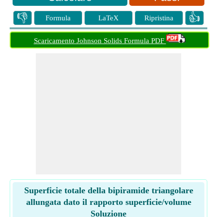
👎
👍
Formula
LaTeX
Ripristina
Scaricamento Johnson Solids Formula PDF
Superficie totale della bipiramide triangolare
allungata dato il rapporto superficie/volume
Soluzione