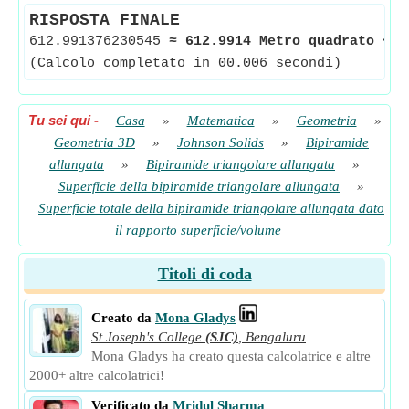
RISPOSTA FINALE
612.991376230545
≈
612.9914 Metro quadrato
<-
(Calcolo completato in 00.006 secondi)
Tu sei qui
-
Casa
»
Matematica
»
Geometria
»
Geometria 3D
»
Johnson Solids
»
Bipiramide
allungata
»
Bipiramide triangolare allungata
»
Superficie della bipiramide triangolare allungata
»
Superficie totale della bipiramide triangolare allungata dato
il rapporto superficie/volume
Titoli di coda
Creato da
Mona Gladys
St Joseph's College
(SJC)
,
Bengaluru
Mona Gladys ha creato questa calcolatrice e altre
2000+ altre calcolatrici!
Verificato da
Mridul Sharma