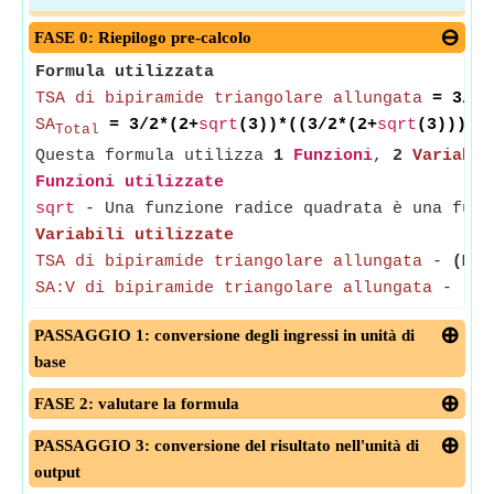
FASE 0: Riepilogo pre-calcolo
Formula utilizzata
TSA di bipiramide triangolare allungata
= 3/2*
SA
= 3/2*(2+
sqrt
(3))*((3/2*(2+
sqrt
(3)))/(
Total
Questa formula utilizza
1
Funzioni
,
2
Variabil
Funzioni utilizzate
sqrt
- Una funzione radice quadrata è una funz
Variabili utilizzate
TSA di bipiramide triangolare allungata
-
(Mis
SA:V di bipiramide triangolare allungata
-
(Mi
PASSAGGIO 1: conversione degli ingressi in unità di
base
FASE 2: valutare la formula
PASSAGGIO 3: conversione del risultato nell'unità di
output