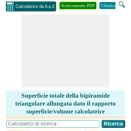
🔍
Scaricamento PDF
Chimica
Inge
Calcolatrice da A a Z
Superficie totale della bipiramide
triangolare allungata dato il rapporto
superficie/volume calcolatrice