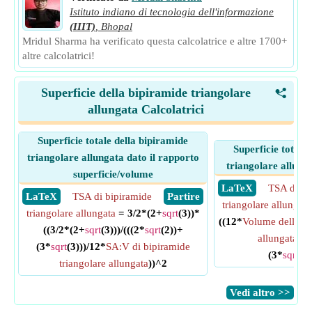
Istituto indiano di tecnologia dell'informazione
(IIIT)
,
Bhopal
Mridul Sharma ha verificato questa calcolatrice e altre 1700+
altre calcolatrici!
Superficie della bipiramide triangolare
<
allungata Calcolatrici
Superficie totale della bipiramide
Superficie totale
triangolare allungata dato il rapporto
triangolare allung
superficie/volume
​ LaTeX
TSA di bi
​ LaTeX
TSA di bipiramide
​ Partire
triangolare allungata
triangolare allungata
= 3/2*(2+
sqrt
(3))*
((12*
Volume della bi
((3/2*(2+
sqrt
(3)))/(((2*
sqrt
(2))+
allungata
)/(
(3*
sqrt
(3)))/12*
SA:V di bipiramide
(3*
sqrt
(3)
triangolare allungata
))^2
​Vedi altro >>