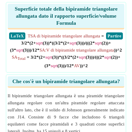
Superficie totale della bipiramide triangolare
allungata dato il rapporto superficie/volume
Formula
​LaTeX
TSA di bipiramide triangolare allungata
=
​Partire
3/2*(2+
sqrt
(3))*((3/2*(2+
sqrt
(3)))/(((2*
sqrt
(2))+
(3*
sqrt
(3)))/12*
SA:V di bipiramide triangolare allungata
))^2
SA
= 3/2*(2+
sqrt
(3))*((3/2*(2+
sqrt
(3)))/(((2*
sqrt
(2))+
Total
(3*
sqrt
(3)))/12*
AV
))^2
Che cos'è un bipiramide triangolare allungata?
Il bipiramide triangolare allungata è una piramide triangolare
allungata regolare con un'altra piramide regolare attaccata
sull'altro lato, che è il solido di Johnson generalmente indicato
con J14. Consiste di 9 facce che includono 6 triangoli
equilateri come facce piramidali e 3 quadrati come superfici
laterali. Inoltre, ha 15 spigoli e 8 vertici.