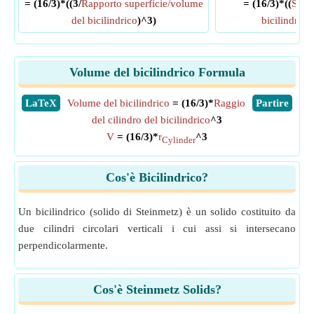
= (16/3)*((3/
Rapporto superficie/volume
= (16/3)*((
Super
del bicilindrico
)^3)
bicilindrico
Volume del bicilindrico Formula
​LaTeX
Volume del bicilindrico
= (16/3)*
Raggio
​Partire
del cilindro del bicilindrico
^3
V
= (16/3)*
r
^3
Cylinder
Cos'è Bicilindrico?
Un bicilindrico (solido di Steinmetz) è un solido costituito da
due cilindri circolari verticali i cui assi si intersecano
perpendicolarmente.
Cos'è Steinmetz Solids?