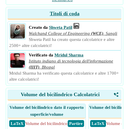
Titoli di coda
Creato da
Shweta Patil
Walchand College of Engineering
(WCE)
,
Sangli
Shweta Patil ha creato questa calcolatrice e altre
2500+ altre calcolatrici!
Verificato da
Mridul Sharma
Istituto indiano di tecnologia dell'informazione
(IIIT)
,
Bhopal
Mridul Sharma ha verificato questa calcolatrice e altre 1700+
altre calcolatrici!
Volume del bicilindrico Calcolatrici
<
Volume del bicilindrico dato il rapporto
Volume del bicilindri
superficie/volume
tot
​ LaTeX
Volume del bicilindrico
​ Partire
​ LaTeX
Volume del b