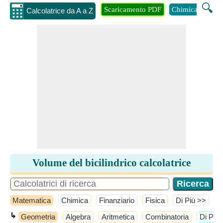
🔍
Scaricamento PDF
Chimica
Inge
Calcolatrice da A a Z
Volume del bicilindrico calcolatrice
Matematica
Chimica
Finanziario
Fisica
​Di Più >>
↳
Geometria
Algebra
Aritmetica
Combinatoria
​Di Più