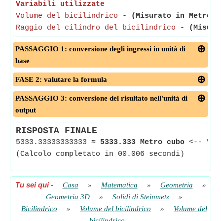
Variabili utilizzate
Volume del bicilindrico
-
(Misurato in Metro c
Raggio del cilindro del bicilindrico
-
(Misura
PASSAGGIO 1: conversione degli ingressi in unità di
base
FASE 2: valutare la formula
PASSAGGIO 3: conversione del risultato nell'unità di
output
RISPOSTA FINALE
5333.33333333333
≈
5333.333 Metro cubo
<--
Vol
(Calcolo completato in 00.006 secondi)
Tu sei qui
-
Casa
»
Matematica
»
Geometria
»
Geometria 3D
»
Solidi di Steinmetz
»
Bicilindrico
»
Volume del bicilindrico
»
Volume del
bicilindrico