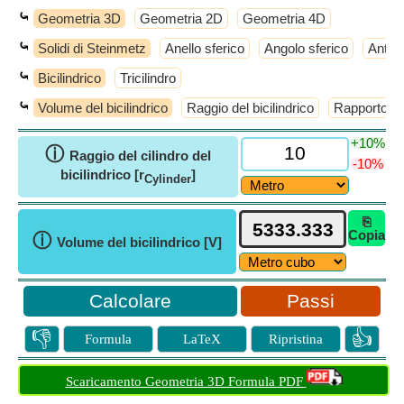
⤿
Geometria 3D
Geometria 2D
Geometria 4D
⤿
Solidi di Steinmetz
Anello sferico
Angolo sferico
Antic
⤿
Bicilindrico
Tricilindro
⤿
Volume del bicilindrico
Raggio del bicilindrico
Rapporto sup
+10%
ⓘ
Raggio del cilindro del
-10%
bicilindrico [r
]
Cylinder
⎘
Copia
ⓘ
Volume del bicilindrico [V]
Passi
👎
👍
Formula
LaTeX
Ripristina
Scaricamento Geometria 3D Formula PDF