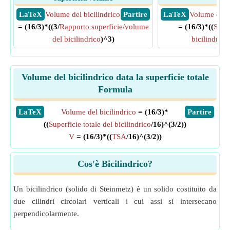
​ LaTeX
Volume del bicilindrico
​ Partire
​ LaTeX
Volume del b
= (16/3)*((3/
Rapporto superficie/volume
= (16/3)*((
Super
del bicilindrico
)^3)
bicilindrico
Volume del bicilindrico data la superficie totale
Formula
​LaTeX
Volume del bicilindrico
= (16/3)*
​Partire
((
Superficie totale del bicilindrico
/16)^(3/2))
V
= (16/3)*((
TSA
/16)^(3/2))
Cos'è Bicilindrico?
Un bicilindrico (solido di Steinmetz) è un solido costituito da
due cilindri circolari verticali i cui assi si intersecano
perpendicolarmente.