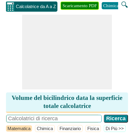
🔍
Scaricamento PDF
Chimica
Inge
Calcolatrice da A a Z
Volume del bicilindrico data la superficie
totale calcolatrice
Matematica
Chimica
Finanziario
Fisica
​Di Più >>