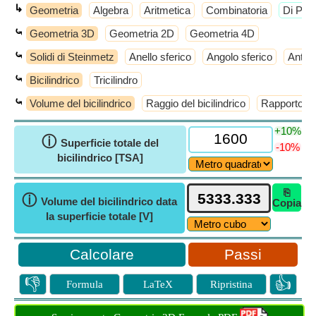
↳
Geometria
Algebra
Aritmetica
Combinatoria
​Di Più
⤿
Geometria 3D
Geometria 2D
Geometria 4D
⤿
Solidi di Steinmetz
Anello sferico
Angolo sferico
Antic
⤿
Bicilindrico
Tricilindro
⤿
Volume del bicilindrico
Raggio del bicilindrico
Rapporto sup
+10%
ⓘ
Superficie totale del
-10%
bicilindrico [TSA]
⎘
ⓘ
Volume del bicilindrico data
Copia
la superficie totale [V]
Passi
👎
👍
Formula
LaTeX
Ripristina