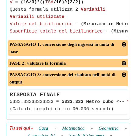
V
= (16/3)*((
TSA
/16)^(3/2))
Questa formula utilizza
2
Variabili
Variabili utilizzate
Volume del bicilindrico
-
(Misurato in Metro c
Superficie totale del bicilindrico
-
(Misurato
PASSAGGIO 1: conversione degli ingressi in unità di
base
FASE 2: valutare la formula
PASSAGGIO 3: conversione del risultato nell'unità di
output
RISPOSTA FINALE
5333.33333333333
≈
5333.333 Metro cubo
<--
Vol
(Calcolo completato in 00.006 secondi)
Tu sei qui
-
Casa
»
Matematica
»
Geometria
»
Geometria 3D
»
Solidi di Steinmetz
»