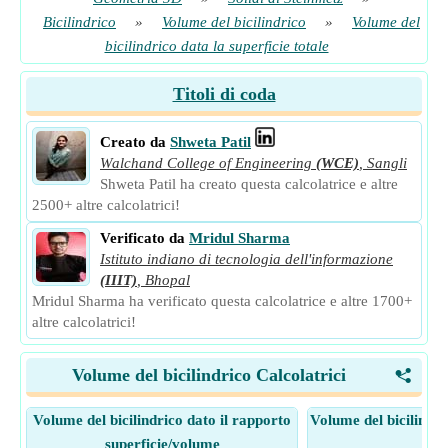
Bicilindrico
»
Volume del bicilindrico
»
Volume del
bicilindrico data la superficie totale
Titoli di coda
Creato da
Shweta Patil
Walchand College of Engineering
(WCE)
,
Sangli
Shweta Patil ha creato questa calcolatrice e altre
2500+ altre calcolatrici!
Verificato da
Mridul Sharma
Istituto indiano di tecnologia dell'informazione
(IIIT)
,
Bhopal
Mridul Sharma ha verificato questa calcolatrice e altre 1700+
altre calcolatrici!
Volume del bicilindrico Calcolatrici
<
Volume del bicilindrico dato il rapporto
Volume del bicilindri
superficie/volume
tot