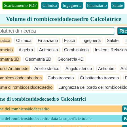
Scaricamento PDF
Chimica
Ingegneria
Finanziario
Salute
Volume di rombicosidodecaedro Calcolatrice
atica
Chimica
Finanziario
Fisica
Ingegneria
Salute
T
metria
Algebra
Aritmetica
Combinatoria
Insiemi, Relazion
metria 3D
Geometria 2D
Geometria 4D
idi di Archimede
Anello sferico
Angolo sferico
Anticube
Ant
mbicosidodecahedron
Cubo troncato
Cubottaedro troncato
ume di rombicosidodecaedro
Lunghezza del bordo del rombicosid
me di rombicosidodecaedro Calcolatrici
e del rombicosidodecaedro
​ 
e del rombicosidodecaedro data la superficie totale
​ 