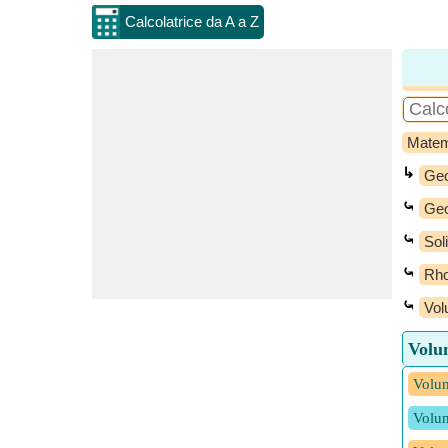
Calcolatrice da A a Z
Matem
↳
Geo
⤿
Geo
⤿
Sol
⤿
Rho
⤿
Vol
Volu
Volum
Volum