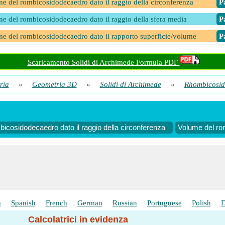
e del rombicosidodecaedro dato il raggio della circonferenza
​ 
e del rombicosidodecaedro dato il raggio della sfera media
​ 
e del rombicosidodecaedro dato il rapporto superficie/volume
​ 
Scaricamento Solidi di Archimede Formula PDF
ria
»
Geometria 3D
»
Solidi di Archimede
»
Rhombicosid
icosidodecaedro dato il raggio della circonferenza
Volume del rom
h
Spanish
French
German
Russian
Portuguese
Polish
D
Calcolatrici in evidenza