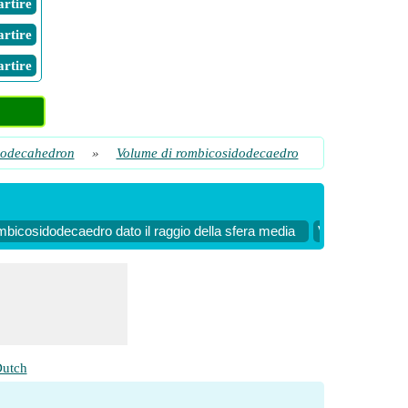
Partire
Partire
Partire
odecahedron
»
Volume di rombicosidodecaedro
bicosidodecaedro dato il raggio della sfera media
Volume del rom
utch