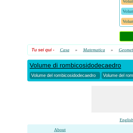
Volum
Volum
Volum
Tu sei qui
-
Casa
»
Matematica
»
Geomet
Volume di rombicosidodecaedro
Volume del rombicosidodecaedro
Volume del romb
Englis
About