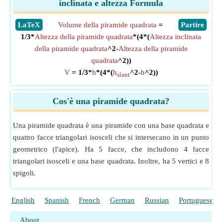
inclinata e altezza Formula
​LaTeX
Volume della piramide quadrata
=
​Partire
1/3*
Altezza della piramide quadrata
*(4*(
Altezza inclinata
della piramide quadrata
^2-
Altezza della piramide
quadrata
^2))
V
= 1/3*
h
*(4*(
h
^2-
h
^2))
slant
Cos'è una piramide quadrata?
Una piramide quadrata è una piramide con una base quadrata e
quattro facce triangolari isosceli che si intersecano in un punto
geometrico (l'apice). Ha 5 facce, che includono 4 facce
triangolari isosceli e una base quadrata. Inoltre, ha 5 vertici e 8
spigoli.
English
Spanish
French
German
Russian
Portuguese
About