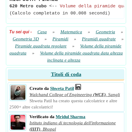
620 Metro cubo
<--
Volume della piramide quadr
(Calcolo completato in 00.008 secondi)
Tu sei qui
-
Casa
»
Matematica
»
Geometria
»
Geometria 3D
»
Piramidi
»
Piramidi quadrate
»
Piramide quadrata regolare
»
Volume della piramide
quadrata
»
Volume della piramide quadrata data altezza
inclinata e altezza
Titoli di coda
Creato da
Shweta Patil
Walchand College of Engineering
(WCE)
,
Sangli
Shweta Patil ha creato questa calcolatrice e altre
2500+ altre calcolatrici!
Verificato da
Mridul Sharma
Istituto indiano di tecnologia dell'informazione
(IIIT)
,
Bhopal