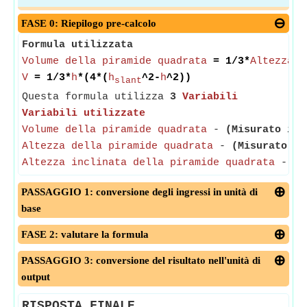
FASE 0: Riepilogo pre-calcolo
Formula utilizzata
Volume della piramide quadrata
= 1/3*
Altezza d
V
= 1/3*
h
*(4*(
h
^2-
h
^2))
slant
Questa formula utilizza
3
Variabili
Variabili utilizzate
Volume della piramide quadrata
-
(Misurato in 
Altezza della piramide quadrata
-
(Misurato in
Altezza inclinata della piramide quadrata
-
(M
PASSAGGIO 1: conversione degli ingressi in unità di
base
FASE 2: valutare la formula
PASSAGGIO 3: conversione del risultato nell'unità di
output
RISPOSTA FINALE