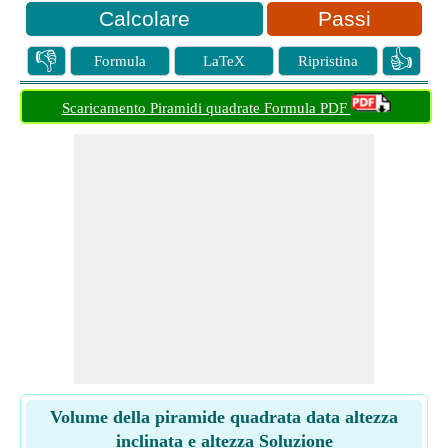
Passi
👎
👍
Formula
LaTeX
Ripristina
Scaricamento Piramidi quadrate Formula PDF
Volume della piramide quadrata data altezza
inclinata e altezza Soluzione