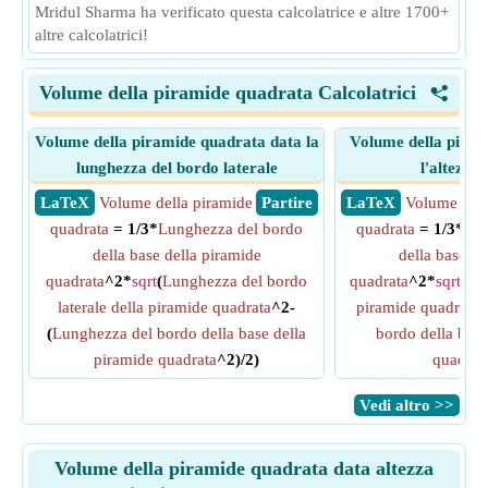
Mridul Sharma ha verificato questa calcolatrice e altre 1700+
altre calcolatrici!
Volume della piramide quadrata Calcolatrici
<
Volume della piramide quadrata data la
Volume della piram
lunghezza del bordo laterale
l'altezza 
​ LaTeX
Volume della piramide
​ Partire
​ LaTeX
Volume dell
quadrata
= 1/3*
Lunghezza del bordo
quadrata
= 1/3*
Lun
della base della piramide
della base de
quadrata
^2*
sqrt
(
Lunghezza del bordo
quadrata
^2*
sqrt
(
Alt
laterale della piramide quadrata
^2-
piramide quadrata
^
(
Lunghezza del bordo della base della
bordo della base
piramide quadrata
^2)/2)
quadrat
​Vedi altro >>
Volume della piramide quadrata data altezza