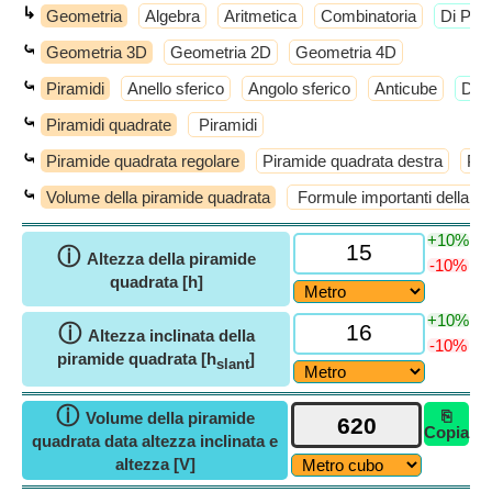
↳
Geometria
Algebra
Aritmetica
Combinatoria
​Di Più
⤿
Geometria 3D
Geometria 2D
Geometria 4D
⤿
Piramidi
Anello sferico
Angolo sferico
Anticube
​Di 
⤿
Piramidi quadrate
Piramidi
⤿
Piramide quadrata regolare
Piramide quadrata destra
Pir
⤿
Volume della piramide quadrata
Formule importanti della pi
+10%
ⓘ
Altezza della piramide
-10%
quadrata [h]
+10%
ⓘ
Altezza inclinata della
-10%
piramide quadrata [h
]
slant
ⓘ
⎘
Volume della piramide
Copia
quadrata data altezza inclinata e
altezza [V]