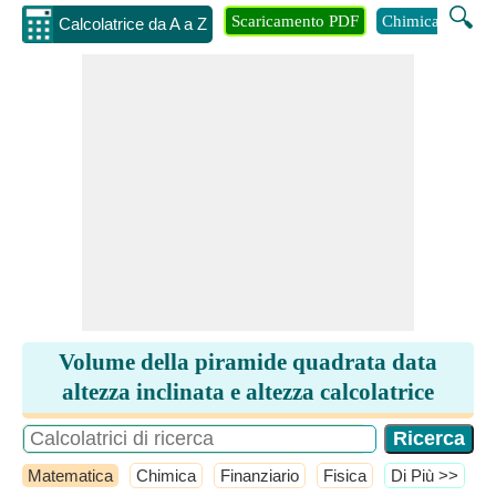
🔍
Scaricamento PDF
Chimica
Inge
Calcolatrice da A a Z
Volume della piramide quadrata data
altezza inclinata e altezza calcolatrice
Matematica
Chimica
Finanziario
Fisica
​Di Più >>