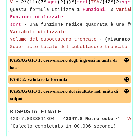
V
= 2*(11+(7*
sqrt
(2)))*(
sqrt
(
TSA
/(12*(2+
sqrt
(2
Questa formula utilizza
1
Funzioni
,
2
Variabil
Funzioni utilizzate
sqrt
- Una funzione radice quadrata è una funz
Variabili utilizzate
Volume del cubottaedro troncato
-
(Misurato in
Superficie totale del cubottaedro troncato
-
(
PASSAGGIO 1: conversione degli ingressi in unità di
base
FASE 2: valutare la formula
PASSAGGIO 3: conversione del risultato nell'unità di
output
RISPOSTA FINALE
42047.8033811894
≈
42047.8 Metro cubo
<--
Volu
(Calcolo completato in 00.006 secondi)