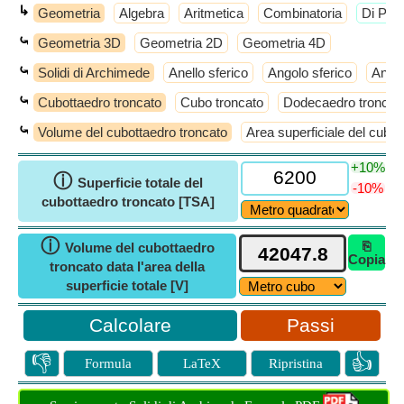
↳
Geometria
Algebra
Aritmetica
Combinatoria
​Di Più
⤿
Geometria 3D
Geometria 2D
Geometria 4D
⤿
Solidi di Archimede
Anello sferico
Angolo sferico
Antic
⤿
Cubottaedro troncato
Cubo troncato
Dodecaedro troncat
⤿
Volume del cubottaedro troncato
Area superficiale del cubot
+10%
ⓘ
Superficie totale del
-10%
cubottaedro troncato [TSA]
ⓘ
⎘
Volume del cubottaedro
Copia
troncato data l'area della
superficie totale [V]
Passi
👎
👍
Formula
LaTeX
Ripristina