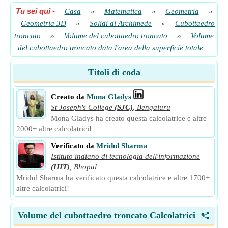
Tu sei qui
-
Casa
»
Matematica
»
Geometria
»
Geometria 3D
»
Solidi di Archimede
»
Cubottaedro
troncato
»
Volume del cubottaedro troncato
»
Volume
del cubottaedro troncato data l'area della superficie totale
Titoli di coda
Creato da
Mona Gladys
St Joseph's College
(SJC)
,
Bengaluru
Mona Gladys ha creato questa calcolatrice e altre
2000+ altre calcolatrici!
Verificato da
Mridul Sharma
Istituto indiano di tecnologia dell'informazione
(IIIT)
,
Bhopal
Mridul Sharma ha verificato questa calcolatrice e altre 1700+
altre calcolatrici!
Volume del cubottaedro troncato Calcolatrici
<