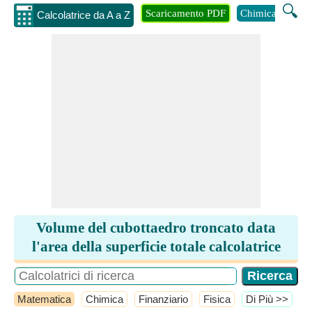
🔍
Scaricamento PDF
Chimica
Inge
Calcolatrice da A a Z
Volume del cubottaedro troncato data
l'area della superficie totale calcolatrice
Matematica
Chimica
Finanziario
Fisica
​Di Più >>