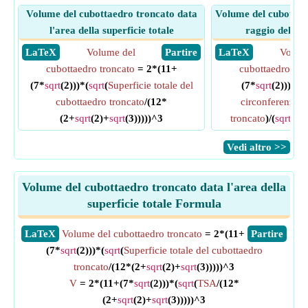
Volume del cubottaedro troncato data
Volume del cubottaed
l'area della superficie totale
raggio della 
​ LaTeX
Volume del
​ Partire
​ LaTeX
Volum
cubottaedro troncato
= 2*(11+
cubottaedro tro
(7*
sqrt
(2)))*(
sqrt
(
Superficie totale del
(7*
sqrt
(2)))*((
cubottaedro troncato
/(12*
circonferenza d
(2+
sqrt
(2)+
sqrt
(3)))))^3
troncato
)/(
sqrt
(13
​Vedi altro >>
Volume del cubottaedro troncato data l'area della
superficie totale Formula
​LaTeX
Volume del cubottaedro troncato
= 2*(11+
​Partire
(7*
sqrt
(2)))*(
sqrt
(
Superficie totale del cubottaedro
troncato
/(12*(2+
sqrt
(2)+
sqrt
(3)))))^3
V
= 2*(11+(7*
sqrt
(2)))*(
sqrt
(
TSA
/(12*
(2+
sqrt
(2)+
sqrt
(3)))))^3