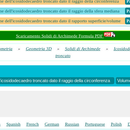
e dell'icosidodecaedro troncato dato il raggio della circonferenza
​ 
e dell'icosidodecaedro troncato dato il raggio della sfera mediana
​ 
e dell'icosidodecaedro troncato dato il rapporto superficie/volume
​ 
Scaricamento Solidi di Archimede Formula PDF
metria
»
Geometria 3D
»
Solidi di Archimede
»
Icosidod
troncato
'icosidodecaedro troncato dato il raggio della circonferenza
Volume
h
Spanish
French
German
Russian
Portuguese
Polish
D