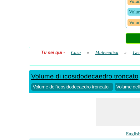
Volum
Volum
Volum
Tu sei qui
-
Casa
»
Matematica
»
Geo
Volume di icosidodecaedro troncato
Volume dell'icosidodecaedro troncato
Volume dell
Englis