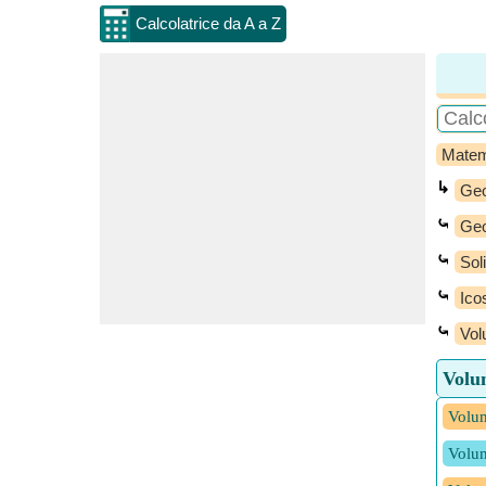
Calcolatrice da A a Z
Matem
↳
Geo
⤿
Geo
⤿
Sol
⤿
Ico
⤿
Vol
Volum
Volum
Volum