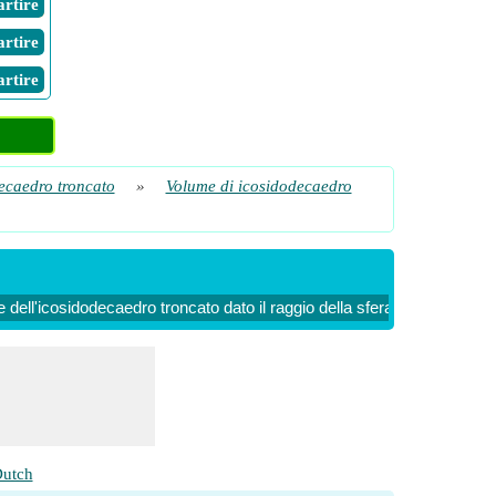
Partire
Partire
Partire
ecaedro troncato
»
Volume di icosidodecaedro
 dell'icosidodecaedro troncato dato il raggio della sfera mediana
V
utch