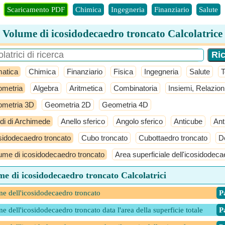
Scaricamento PDF
Chimica
Ingegneria
Finanziario
Salute
Volume di icosidodecaedro troncato Calcolatrice
atica
Chimica
Finanziario
Fisica
Ingegneria
Salute
T
metria
Algebra
Aritmetica
Combinatoria
Insiemi, Relazion
metria 3D
Geometria 2D
Geometria 4D
idi di Archimede
Anello sferico
Angolo sferico
Anticube
Ant
sidodecaedro troncato
Cubo troncato
Cubottaedro troncato
D
ume di icosidodecaedro troncato
Area superficiale dell'icosidodeca
e di icosidodecaedro troncato Calcolatrici
e dell'icosidodecaedro troncato
​ 
e dell'icosidodecaedro troncato data l'area della superficie totale
​ 