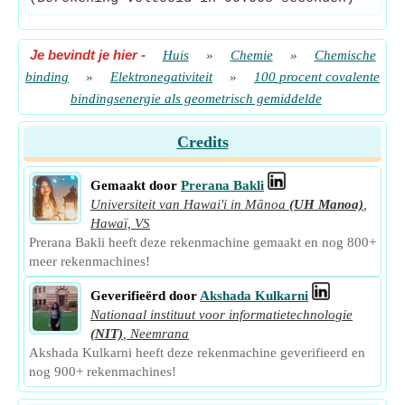
Je bevindt je hier
-
Huis
»
Chemie
»
Chemische
binding
»
Elektronegativiteit
»
100 procent covalente
bindingsenergie als geometrisch gemiddelde
Credits
Gemaakt door
Prerana Bakli
Universiteit van Hawai'i in Mānoa
(UH Manoa)
,
Hawaï, VS
Prerana Bakli heeft deze rekenmachine gemaakt en nog 800+
meer rekenmachines!
Geverifieërd door
Akshada Kulkarni
Nationaal instituut voor informatietechnologie
(NIT)
,
Neemrana
Akshada Kulkarni heeft deze rekenmachine geverifieerd en
nog 900+ rekenmachines!