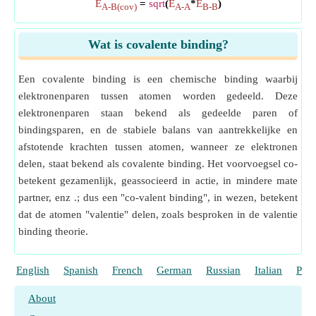
E
=
sqrt
(
E
*
E
)
A-B(cov)
A-A
B-B
Wat is covalente binding?
Een covalente binding is een chemische binding waarbij
elektronenparen tussen atomen worden gedeeld. Deze
elektronenparen staan bekend als gedeelde paren of
bindingsparen, en de stabiele balans van aantrekkelijke en
afstotende krachten tussen atomen, wanneer ze elektronen
delen, staat bekend als covalente binding. Het voorvoegsel co-
betekent gezamenlijk, geassocieerd in actie, in mindere mate
partner, enz .; dus een "co-valent binding", in wezen, betekent
dat de atomen "valentie" delen, zoals besproken in de valentie
binding theorie.
English
Spanish
French
German
Russian
Italian
Port
About