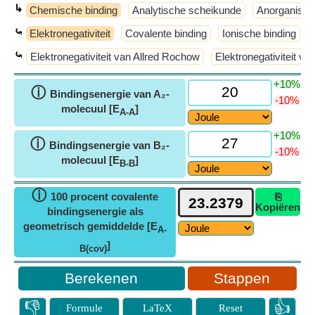
↳
Chemische binding
Analytische scheikunde
Anorganisch
⤿
Elektronegativiteit
Covalente binding
Ionische binding
⤿
Elektronegativiteit van Allred Rochow
Elektronegativiteit va
+10%
ⓘ
Bindingsenergie van A₂-
-10%
molecuul [E
]
A-A
+10%
ⓘ
Bindingsenergie van B₂-
-10%
molecuul [E
]
B-B
ⓘ
100 procent covalente
⎘
Kopiëren
bindingsenergie als
geometrisch gemiddelde [E
A-
]
B(cov)
Stappen
👎
👍
Formule
LaTeX
Reset