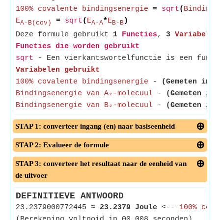
100% covalente bindingsenergie
=
sqrt
(
Bindings
E
=
sqrt
(
E
*
E
)
A-B(cov)
A-A
B-B
Deze formule gebruikt
1
Functies
,
3
Variabelen
Functies die worden gebruikt
sqrt
- Een vierkantswortelfunctie is een funct
Variabelen gebruikt
100% covalente bindingsenergie
-
(Gemeten in J
Bindingsenergie van A₂-molecuul
-
(Gemeten in 
Bindingsenergie van B₂-molecuul
-
(Gemeten in 
STAP 1: converteer ingang (en) naar basiseenheid
STAP 2: Evalueer de formule
STAP 3: converteer het resultaat naar de eenheid van
de uitvoer
DEFINITIEVE ANTWOORD
23.2379000772445
≈
23.2379 Joule
<--
100% cova
(Berekening voltooid in 00.008 seconden)