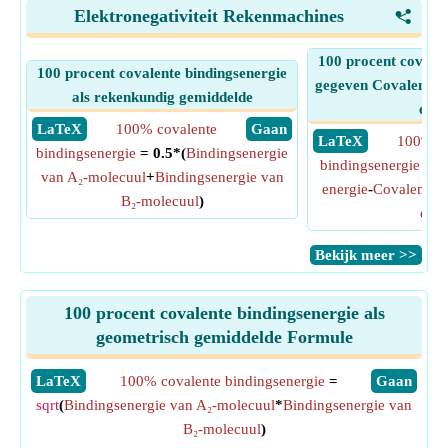
Elektronegativiteit Rekenmachines
<
100 procent covalen
100 procent covalente bindingsenergie
gegeven Covalente i
als rekenkundig gemiddelde
ener
​ LaTeX
100% covalente
​ Gaan
​ LaTeX
100% co
bindingsenergie
= 0.5*(
Bindingsenergie
bindingsenergie
=
W
van A₂-molecuul
+
Bindingsenergie van
energie
-
Covalente i
B₂-molecuul
)
ener
​Bekijk meer >>
100 procent covalente bindingsenergie als
geometrisch gemiddelde Formule
​LaTeX
100% covalente bindingsenergie
=
​Gaan
sqrt
(
Bindingsenergie van A₂-molecuul
*
Bindingsenergie van
B₂-molecuul
)