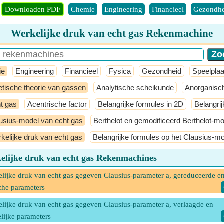
Downloaden PDF
Chemie
Engineering
Financieel
Gezondhe
Werkelijke druk van echt gas Rekenmachine
ie
Engineering
Financieel
Fysica
Gezondheid
Speelplaa
etische theorie van gassen
Analytische scheikunde
Anorganisc
t gas
Acentrische factor
Belangrijke formules in 2D
Belangri
usius-model van echt gas
Berthelot en gemodificeerd Berthelot-m
kelijke druk van echt gas
Belangrijke formules op het Clausius-m
elijke druk van echt gas Rekenmachines
lijke druk van echt gas gegeven Clausius-parameter a, gereduceerde e
sche parameters
lijke druk van echt gas gegeven Clausius-parameter a, verlaagde en
lijke parameters