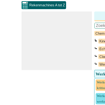
Rekenmachines A tot Z
Chem
↳
Kin
⤿
Ech
⤿
Cla
⤿
Wer
Werk
Werke
kriti
Werke
werke