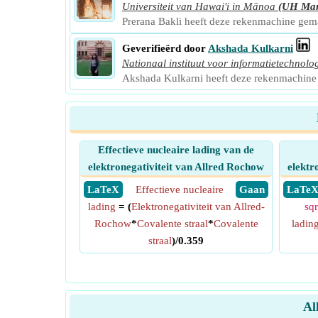
Universiteit van Hawai'i in Mānoa
(UH Ma
Prerana Bakli heeft deze rekenmachine ge
Geverifieërd door
Akshada Kulkarni
Nationaal instituut voor informatietechnolo
Akshada Kulkarni heeft deze rekenmachine
Effectieve nucleaire lading van de
elektronegativiteit van Allred Rochow
elektr
​ LaTeX
Effectieve nucleaire
​ Gaan
​ LaTe
lading
= (
Elektronegativiteit van Allred-
sqr
Rochow
*
Covalente straal
*
Covalente
ladin
straal
)/0.359
Al