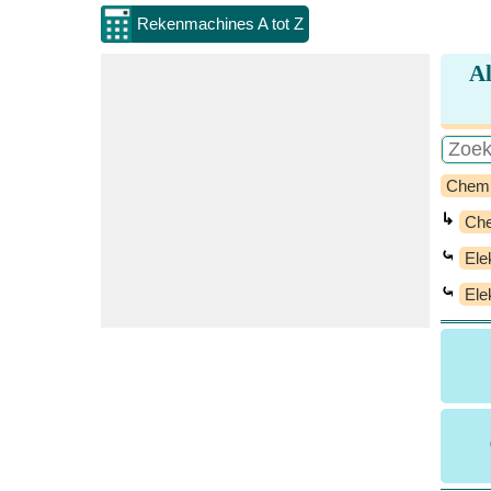
Rekenmachines A tot Z
Al
Chem
↳
Che
⤿
Ele
⤿
Ele