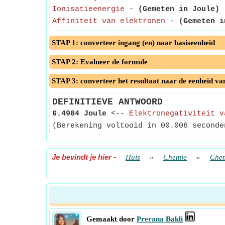
Ionisatieenergie
-
(Gemeten in Joule)
-
Affiniteit van elektronen
-
(Gemeten i
STAP 1: converteer ingang (en) naar basiseenheid
STAP 2: Evalueer de formule
STAP 3: converteer het resultaat naar de eenheid va
DEFINITIEVE ANTWOORD
6.4984 Joule
<--
Elektronegativiteit v
(Berekening voltooid in 00.006 seconde
Je bevindt je hier
-
Huis
»
Chemie
»
Chem
Gemaakt door
Prerana Bakli