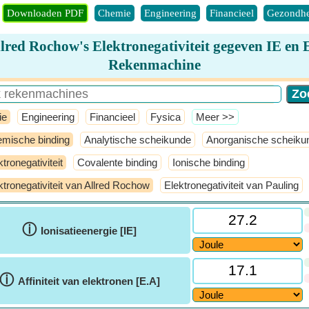
Downloaden PDF
Chemie
Engineering
Financieel
Gezondhe
lred Rochow's Elektronegativiteit gegeven IE en
Rekenmachine
ie
Engineering
Financieel
Fysica
​Meer >>
mische binding
Analytische scheikunde
Anorganische scheiku
ktronegativiteit
Covalente binding
Ionische binding
ktronegativiteit van Allred Rochow
Elektronegativiteit van Pauling
ⓘ
Ionisatieenergie [IE]
ⓘ
Affiniteit van elektronen [E.A]