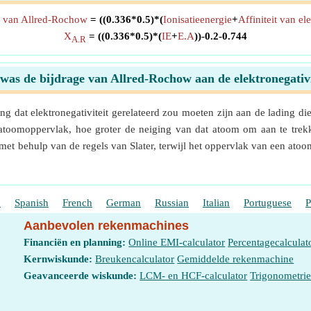
it van Allred-Rochow
= ((0.336*0.5)*(
Ionisatieenergie
+
Affiniteit van el
X
= ((0.336*0.5)*(
IE
+
E.A
))-0.2-0.744
A.R
was de bijdrage van Allred-Rochow aan de elektronegativi
dat elektronegativiteit gerelateerd zou moeten zijn aan de lading die 
atoomoppervlak, hoe groter de neiging van dat atoom om aan te trekke
met behulp van de regels van Slater, terwijl het oppervlak van een at
h
Spanish
French
German
Russian
Italian
Portuguese
P
Aanbevolen rekenmachines
Financiën en planning:
Online EMI-calculator
Percentagecalculat
Kernwiskunde:
Breukencalculator
Gemiddelde rekenmachine
Geavanceerde wiskunde:
LCM- en HCF-calculator
Trigonometri