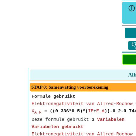

All
STAP 0: Samenvatting voorberekening
Formule gebruikt
Elektronegativiteit van Allred-Rochow
=
X
= ((0.336*0.5)*(
IE
+
E.A
))-0.2-0.74
A.R
Deze formule gebruikt
3
Variabelen
Variabelen gebruikt
Elektronegativiteit van Allred-Rochow