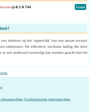
ektronen
))-0.2-0.744
​Gaan
teit?
een elektron op het 'oppervlak' van een atoom ervaart:
n elektronen. De effectieve nucleaire lading die door
oom in een molecuul evenredig kan worden geacht met het
olish
or
e rekenmachine
Combinatoriek-rekenmachine