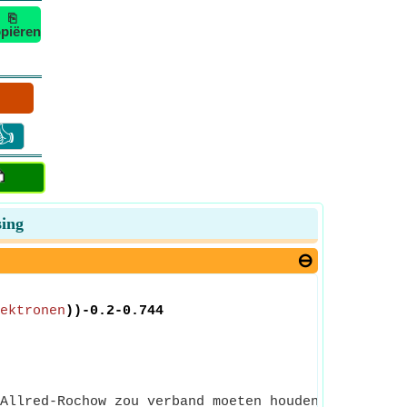
⎘
piëren
👍
sing
ektronen
))-0.2-0.744
Allred-Rochow zou verband moeten houden met de lad