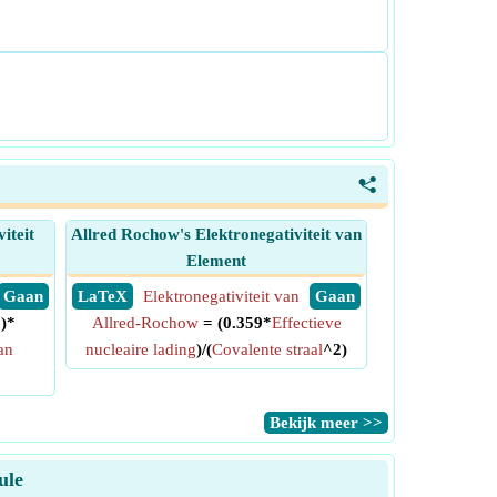
<
iteit
Allred Rochow's Elektronegativiteit van
Element
​ Gaan
​ LaTeX
Elektronegativiteit van
​ Gaan
5)*
Allred-Rochow
= (0.359*
Effectieve
van
nucleaire lading
)/(
Covalente straal
^2)
​Bekijk meer >>
ule