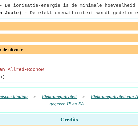
 De ionisatie-energie is de minimale hoeveelheid 
n Joule)
- De elektronenaffiniteit wordt gedefinie
n de uitvoer
an Allred-Rochow
n)
ische binding
»
Elektronegativiteit
»
Elektronegativiteit van 
gegeven IE en EA
Credits