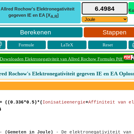
ⓘ
Allred Rochow's Elektronegativiteit
Ko
gegeven IE en EA [X
]
A.R
Stappen

Formule
LaTeX
Reset
Downloaden Elektronegativiteit van Allred Rochow Formules Pdf
red Rochow's Elektronegativiteit gegeven IE en EA Oplos
 ((0.336*0.5)*(
Ionisatieenergie
+
Affiniteit van el
4
-
(Gemeten in Joule)
- De elektronegativiteit van 