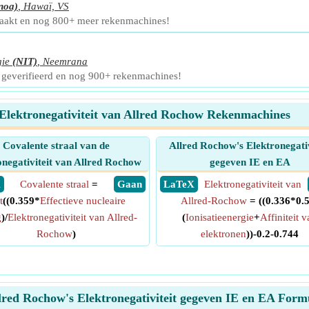
noa)
,
Hawaï, VS
maakt en nog 800+ meer rekenmachines!
gie
(NIT)
,
Neemrana
 geverifieerd en nog 900+ rekenmachines!
Elektronegativiteit van Allred Rochow Rekenmachines
Covalente straal van de
Allred Rochow's Elektronegativ
onegativiteit van Allred Rochow
gegeven IE en EA
X
Covalente straal
=
​ Gaan
​ LaTeX
Elektronegativiteit van
t
((0.359*
Effectieve nucleaire
Allred-Rochow
= ((0.336*0.
g
)/
Elektronegativiteit van Allred-
(
Ionisatieenergie
+
Affiniteit 
Rochow
)
elektronen
))-0.2-0.744
lred Rochow's Elektronegativiteit gegeven IE en EA Form