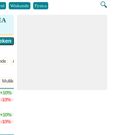
🔍
id
Wiskunde
Fysica
 EA
nde
Atmosferische Chemie
​Meer >>
Mulliken's Elektronegativiteit
+10%
-10%
+10%
-10%