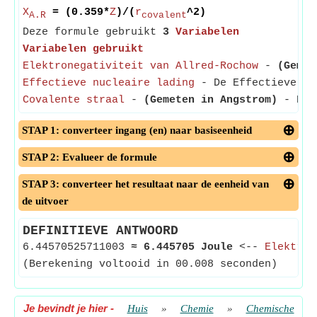
X
= (0.359*
Z
)/(
r
^2)
A.R
covalent
Deze formule gebruikt
3
Variabelen
Variabelen gebruikt
Elektronegativiteit van Allred-Rochow
-
(Gemet
Effectieve nucleaire lading
- De Effectieve Nuc
Covalente straal
-
(Gemeten in Angstrom)
- De c
STAP 1: converteer ingang (en) naar basiseenheid
STAP 2: Evalueer de formule
STAP 3: converteer het resultaat naar de eenheid van
de uitvoer
DEFINITIEVE ANTWOORD
6.44570525711003
≈
6.445705 Joule
<--
Elektron
(Berekening voltooid in 00.008 seconden)
Je bevindt je hier
-
Huis
»
Chemie
»
Chemische