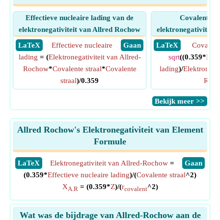
Effectieve nucleaire lading van de
Covalente st
elektronegativiteit van Allred Rochow
elektronegativiteit
​ LaTeX
Effectieve nucleaire
​ Gaan
​ LaTeX
Covalente
lading
= (
Elektronegativiteit van Allred-
sqrt
((0.359*
Effe
Rochow
*
Covalente straal
*
Covalente
lading
)/
Elektronegat
straal
)/0.359
Roc
​Bekijk meer >>
Allred Rochow's Elektronegativiteit van Element
Formule
​LaTeX
Elektronegativiteit van Allred-Rochow
=
​Gaan
(0.359*
Effectieve nucleaire lading
)/(
Covalente straal
^2)
X
= (0.359*
Z
)/(
r
^2)
A.R
covalent
Wat was de bijdrage van Allred-Rochow aan de