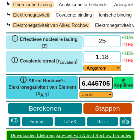
↳
Chemische binding
Analytische scheikunde
Anorganisch
⤿
Elektronegativiteit
Covalente binding
Ionische binding
⤿
Elektronegativiteit van Allred Rochow
Elektronegativiteit va
+10%
ⓘ
Effectieve nucleaire lading
-10%
[Z]
+10%
ⓘ
-10%
Covalente straal [r
]
covalent
ⓘ
Allred Rochow's
⎘
Kopiëren
Elektronegativiteit van Element
[X
]
A.R
Stappen
👎
👍
Formule
LaTeX
Reset
Downloaden Elektronegativiteit van Allred Rochow Formules