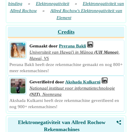
binding
»
Elektronegativiteit
»
Elektronegativiteit van
Allred Rochow
»
Allred Rochow's Elektronegativiteit van
Element
Credits
Gemaakt door
Prerana Bakli
Universiteit van Hawai'i in Mānoa
(UH Manoa)
,
Hawaï, VS
Prerana Bakli heeft deze rekenmachine gemaakt en nog 800+
meer rekenmachines!
Geverifieërd door
Akshada Kulkarni
Nationaal instituut voor informatietechnologie
(NIT)
,
Neemrana
Akshada Kulkarni heeft deze rekenmachine geverifieerd en
nog 900+ rekenmachines!
Elektronegativiteit van Allred Rochow
<
Rekenmachines