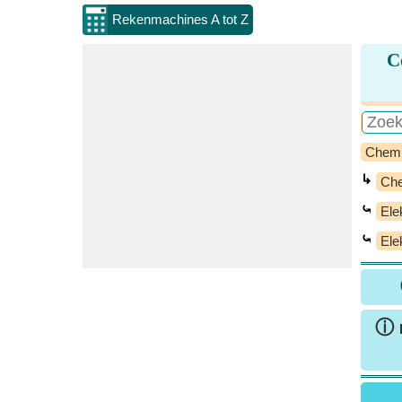
Rekenmachines A tot Z
C
Chem
↳
Che
⤿
Ele
⤿
Ele
ⓘ