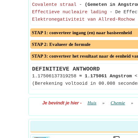
Covalente straal
-
(Gemeten in Angstro
Effectieve nucleaire lading
- De Effect
Elektronegativiteit van Allred-Rochow
STAP 1: converteer ingang (en) naar basiseenheid
STAP 2: Evalueer de formule
STAP 3: converteer het resultaat naar de eenheid va
DEFINITIEVE ANTWOORD
1.17506137319258
≈
1.175061 Angstrom
<
(Berekening voltooid in 00.008 seconde
Je bevindt je hier
-
Huis
»
Chemie
»