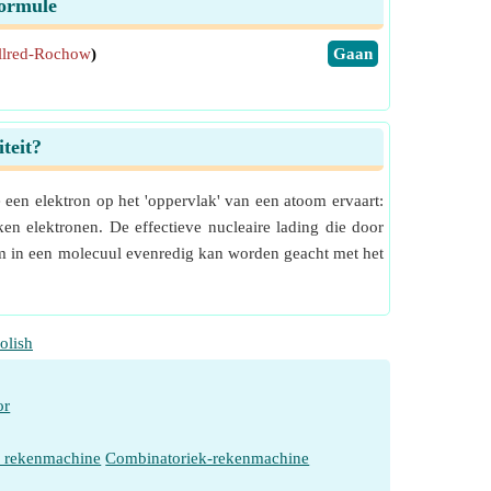
Formule
Allred-Rochow
)
​Gaan
teit?
een elektron op het 'oppervlak' van een atoom ervaart:
n elektronen. De effectieve nucleaire lading die door
oom in een molecuul evenredig kan worden geacht met het
olish
or
e rekenmachine
Combinatoriek-rekenmachine