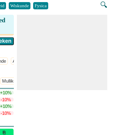
🔍
id
Wiskunde
Fysica
ed
nde
Atmosferische Chemie
​Meer >>
Mulliken's Elektronegativiteit
+10%
-10%
+10%
-10%
⎘