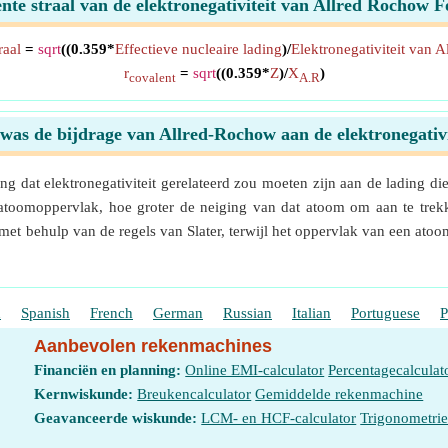
nte straal van de elektronegativiteit van Allred Rochow 
raal
=
sqrt
((0.359*
Effectieve nucleaire lading
)/
Elektronegativiteit van 
r
=
sqrt
((0.359*
Z
)/
X
)
covalent
A.R
was de bijdrage van Allred-Rochow aan de elektronegativi
dat elektronegativiteit gerelateerd zou moeten zijn aan de lading die 
atoomoppervlak, hoe groter de neiging van dat atoom om aan te trekke
met behulp van de regels van Slater, terwijl het oppervlak van een at
h
Spanish
French
German
Russian
Italian
Portuguese
P
Aanbevolen rekenmachines
Financiën en planning:
Online EMI-calculator
Percentagecalculat
Kernwiskunde:
Breukencalculator
Gemiddelde rekenmachine
Geavanceerde wiskunde:
LCM- en HCF-calculator
Trigonometri