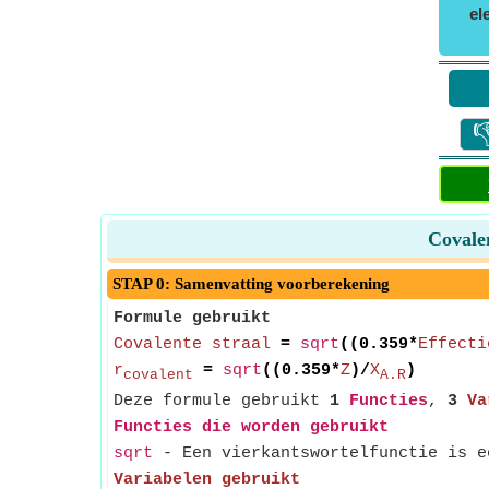
el

Covalen
STAP 0: Samenvatting voorberekening
Formule gebruikt
Covalente straal
=
sqrt
((0.359*
Effecti
r
=
sqrt
((0.359*
Z
)/
X
)
covalent
A.R
Deze formule gebruikt
1
Functies
,
3
Va
Functies die worden gebruikt
sqrt
- Een vierkantswortelfunctie is ee
Variabelen gebruikt