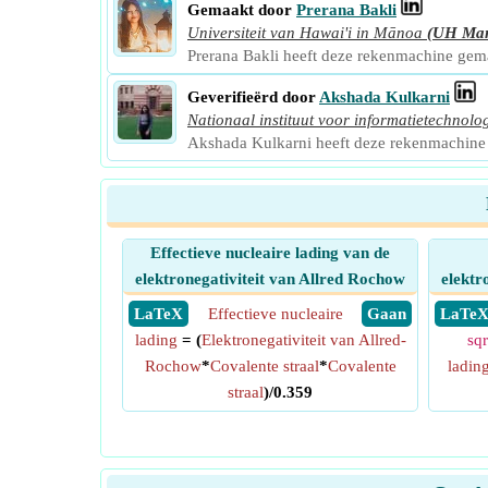
Gemaakt door
Prerana Bakli
Universiteit van Hawai'i in Mānoa
(UH Ma
Prerana Bakli heeft deze rekenmachine ge
Geverifieërd door
Akshada Kulkarni
Nationaal instituut voor informatietechnolo
Akshada Kulkarni heeft deze rekenmachine
Effectieve nucleaire lading van de
elektronegativiteit van Allred Rochow
elektr
​ LaTeX
Effectieve nucleaire
​ Gaan
​ LaTe
lading
= (
Elektronegativiteit van Allred-
sqr
Rochow
*
Covalente straal
*
Covalente
ladin
straal
)/0.359