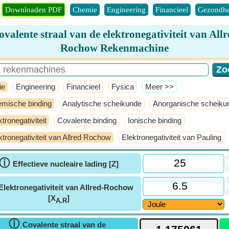
Downloaden PDF
Chemie
Engineering
Financieel
Gezondhe
ovalente straal van de elektronegativiteit van Allr
Rochow Rekenmachine
ie
Engineering
Financieel
Fysica
​Meer >>
mische binding
Analytische scheikunde
Anorganische scheiku
ktronegativiteit
Covalente binding
Ionische binding
ktronegativiteit van Allred Rochow
Elektronegativiteit van Pauling
ⓘ
Effectieve nucleaire lading [Z]
Elektronegativiteit van Allred-Rochow
[X
]
A.R
ⓘ
Covalente straal van de