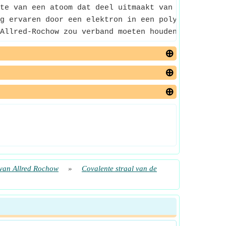
te van een atoom dat deel uitmaakt van één covale
g ervaren door een elektron in een polyelektronis
Allred-Rochow zou verband moeten houden met de lad
t van Allred Rochow
»
Covalente straal van de