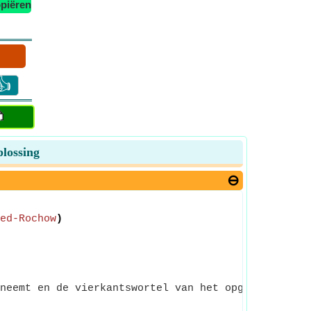
piëren
👍
plossing
ed-Rochow
)
neemt en de vierkantswortel van het opgegeven inv