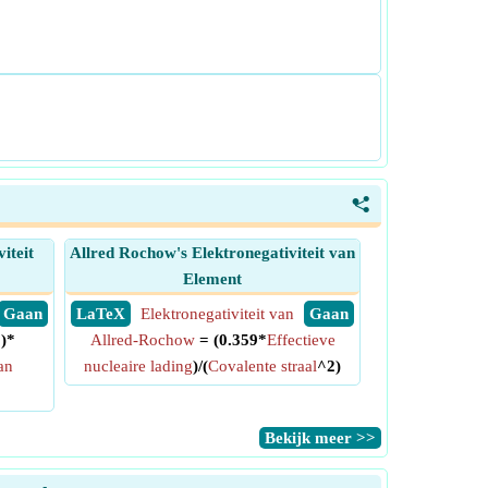
<
iteit
Allred Rochow's Elektronegativiteit van
Element
​ Gaan
​ LaTeX
Elektronegativiteit van
​ Gaan
5)*
Allred-Rochow
= (0.359*
Effectieve
van
nucleaire lading
)/(
Covalente straal
^2)
​Bekijk meer >>