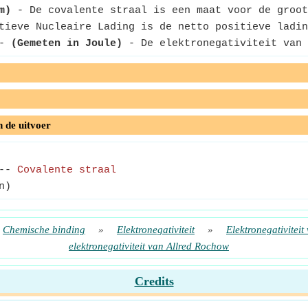
m)
- De covalente straal is een maat voor de groot
ieve Nucleaire Lading is de netto positieve ladin
-
(Gemeten in Joule)
- De elektronegativiteit van 
n de uitvoer
--
Covalente straal
n)
Chemische binding
»
Elektronegativiteit
»
Elektronegativitei
elektronegativiteit van Allred Rochow
Credits