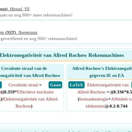
noa)
,
Hawaï, VS
maakt en nog 800+ meer rekenmachines!
gie
(NIT)
,
Neemrana
 geverifieerd en nog 900+ rekenmachines!
Elektronegativiteit van Allred Rochow Rekenmachines
Covalente straal van de
Allred Rochow's Elektronegativ
onegativiteit van Allred Rochow
gegeven IE en EA
X
Covalente straal
=
​ Gaan
​ LaTeX
Elektronegativiteit van
t
((0.359*
Effectieve nucleaire
Allred-Rochow
= ((0.336*0.
g
)/
Elektronegativiteit van Allred-
(
Ionisatieenergie
+
Affiniteit 
Rochow
)
elektronen
))-0.2-0.744