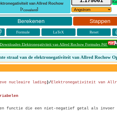
Ko
ektronegativiteit van Allred Rochow
[r
]
covalent
Stappen

Formule
LaTeX
Reset
Downloaden Elektronegativiteit van Allred Rochow Formules Pdf
te straal van de elektronegativiteit van Allred Rochow O
eve nucleaire lading
)/
Elektronegativiteit van Allr
riabelen
n functie die een niet-negatief getal als invoer 