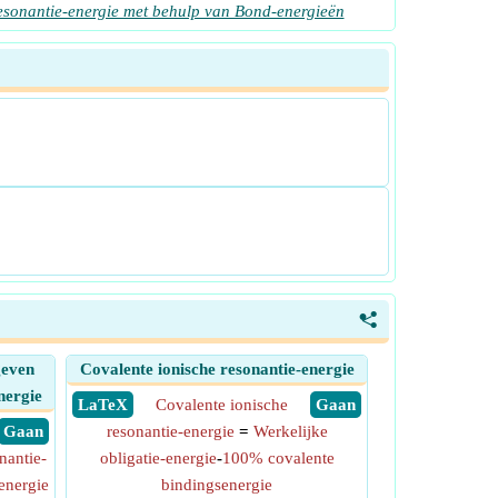
esonantie-energie met behulp van Bond-energieën
<
geven
Covalente ionische resonantie-energie
nergie
​ LaTeX
Covalente ionische
​ Gaan
​ Gaan
resonantie-energie
=
Werkelijke
nantie-
obligatie-energie
-
100% covalente
energie
bindingsenergie