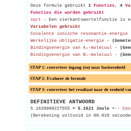
Deze formule gebruikt
1
Functies
,
4
Va
Functies die worden gebruikt
sqrt
- Een vierkantswortelfunctie is ee
Variabelen gebruikt
Covalente ionische resonantie-energie
Werkelijke obligatie-energie
-
(Gemete
Bindingsenergie van A₂-molecuul
-
(Gem
Bindingsenergie van B₂-molecuul
-
(Gem
STAP 1: converteer ingang (en) naar basiseenheid
STAP 2: Evalueer de formule
STAP 3: converteer het resultaat naar de eenheid va
DEFINITIEVE ANTWOORD
5.1620999227555
≈
5.1621 Joule
<--
Cov
(Berekening voltooid in 00.010 seconde