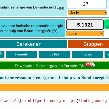
indingsenergie van B₂-molecuul [E
]
B-B
ovalente ionische resonantie-energie
Ko
et behulp van Bond-energieën [Δ]
Stappen

Formule
LaTeX
Reset
Downloaden Elektronegativiteit Formules Pdf
ionische resonantie-energie met behulp van Bond-energieë
=
Werkelijke obligatie-energie
-
sqrt
(
Bindingsenergi