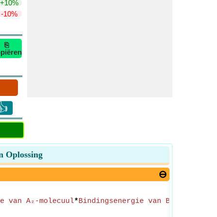
+10%
-10%
⎘
piëren
👍
n Oplossing
e van A₂-molecuul
*
Bindingsenergie van B₂-molecuul