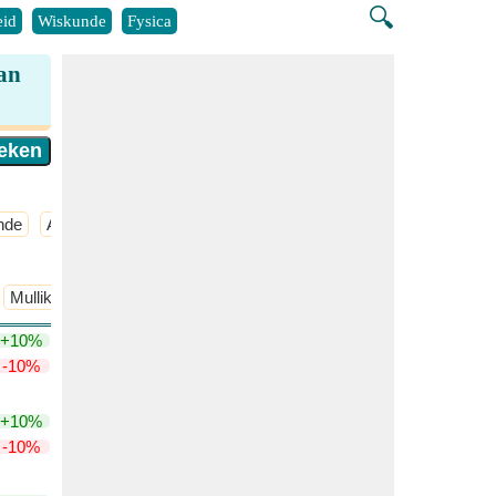
🔍
id
Wiskunde
Fysica
van
nde
Atmosferische Chemie
​Meer >>
Mulliken's Elektronegativiteit
+10%
-10%
+10%
-10%