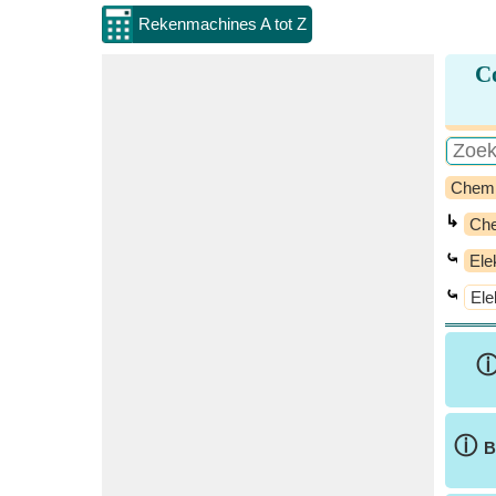
Rekenmachines A tot Z
Co
Chem
↳
Che
⤿
Ele
⤿
Ele
ⓘ
B