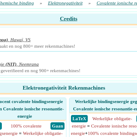
hemische binding
»
Elektronegativiteit
»
Covalente ionische r
Credits
noa)
,
Hawaï, VS
maakt en nog 800+ meer rekenmachines!
gie
(NIT)
,
Neemrana
 geverifieerd en nog 900+ rekenmachines!
Elektronegativiteit Rekenmachines
ocent covalente bindingsenergie
Werkelijke bindingsenergie ge
n Covalente ionische resonantie-
Covalente ionische resonantie-e
energie
​ LaTeX
Werkelijke obligatie-
X
100% covalente
​ Gaan
energie
=
Covalente ionische reso
gsenergie
=
Werkelijke obligatie-
energie
+
100% covalente bindings