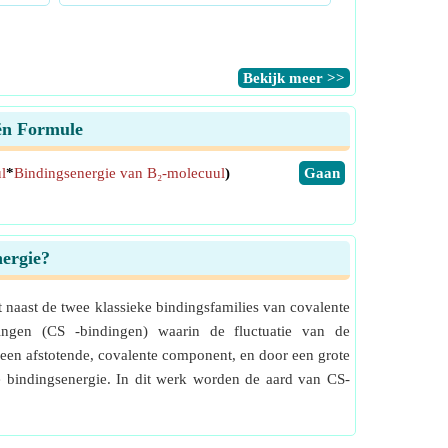
​Bekijk meer >>
eën Formule
l
*
Bindingsenergie van B₂-molecuul
)
​Gaan
nergie?
t naast de twee klassieke bindingsfamilies van covalente
dingen (CS -bindingen) waarin de fluctuatie van de
een afstotende, covalente component, en door een grote
 de bindingsenergie. In dit werk worden de aard van CS-