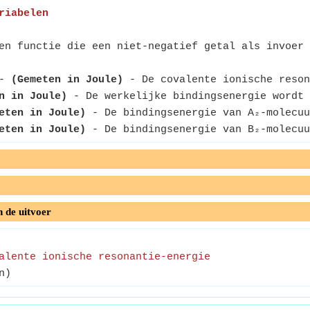
riabelen
n functie die een niet-negatief getal als invoer 
-
(Gemeten in Joule)
- De covalente ionische reson
n in Joule)
- De werkelijke bindingsenergie wordt 
eten in Joule)
- De bindingsenergie van A₂-molecuu
eten in Joule)
- De bindingsenergie van B₂-molecuu
n de uitvoer
alente ionische resonantie-energie
n)