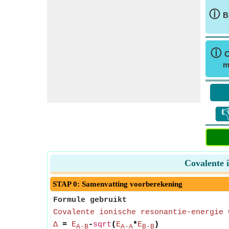
ⓘ
B
ⓘ
C
m

Covalente 
STAP 0: Samenvatting voorberekening
Formule gebruikt
Covalente ionische resonantie-energie
Δ
=
E
-
sqrt
(
E
*
E
)
A-B
A-A
B-B