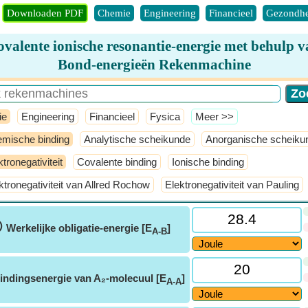
Downloaden PDF
Chemie
Engineering
Financieel
Gezondhe
valente ionische resonantie-energie met behulp 
Bond-energieën Rekenmachine
ie
Engineering
Financieel
Fysica
​Meer >>
mische binding
Analytische scheikunde
Anorganische scheiku
ktronegativiteit
Covalente binding
Ionische binding
ktronegativiteit van Allred Rochow
Elektronegativiteit van Pauling
ⓘ
Werkelijke obligatie-energie [E
]
A-B
indingsenergie van A₂-molecuul [E
]
A-A