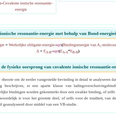
e
-
Covalente ionische resonantie-
energie
ionische resonantie-energie met behulp van Bond-energi
gie
=
Werkelijke obligatie-energie
-
sqrt
(
Bindingsenergie van A₂-molecuu
Δ
=
E
-
sqrt
(
E
*
E
)
A-B
A-A
B-B
 de fysieke oorsprong van covalente ionische resonantie-e
theorie om de eerder vastgestelde bevinding in detail te analyseren da
ng beschrijven, er een aparte klasse van ladingsverschuivingsbin
gelijke bindingen worden gekenmerkt door een zwakke binding, of zelfs 
oordelijk is voor het grootste deel, of zelfs voor de totaliteit, van
il geanalyseerd door middel van een VB-studie.