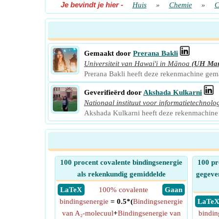
Je bevindt je hier
-
Huis
»
Chemie
»
C
Gemaakt door
Prerana Bakli
Universiteit van Hawai'i in Mānoa
(UH Ma
Prerana Bakli heeft deze rekenmachine ge
Geverifieërd door
Akshada Kulkarni
Nationaal instituut voor informatietechnolo
Akshada Kulkarni heeft deze rekenmachine
100 procent covalente bindingsenergie
100 pr
als rekenkundig gemiddelde
gegeve
​ LaTeX
100% covalente
​ Gaan
bindingsenergie
= 0.5*(
Bindingsenergie
​ LaTe
van A₂-molecuul
+
Bindingsenergie van
bindin