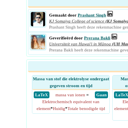
Gemaakt door
Prashant Singh
KJ Somaiya College of science
(KJ Somaiy
Prashant Singh heeft deze rekenmachine g
Geverifieërd door
Prerana Bakli
Universiteit van Hawai'i in Mānoa
(UH Ma
Prerana Bakli heeft deze rekenmachine gev
Massa van stof die elektrolyse ondergaat
Mass
gegeven stroom en tijd
o
​ LaTeX
massa van ionen
=
​ Gaan
​ LaTe
Elektrochemisch equivalent van
El
element
*
Huidig
*
Totale benodigde tijd
elemen