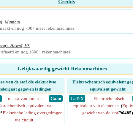
Credits
a)
,
Mumbai
emaakt en nog 700+ meer rekenmachines!
noa)
,
Hawaï, VS
erifieerd en nog 1600+ rekenmachines!
Gelijkwaardig gewicht Rekenmachines
a van de stof die elektrolyse
Elektrochemisch equivalent ge
ndergaat gegeven ladingen
equivalent gewicht
X
massa van ionen
=
​ Gaan
​ LaTeX
Elektrochemisch
ektrochemisch equivalent van
equivalent van element
= (
Equiv
t
*
Elektrische lading overgedragen
gewicht van de stof
/96485)
via circuit