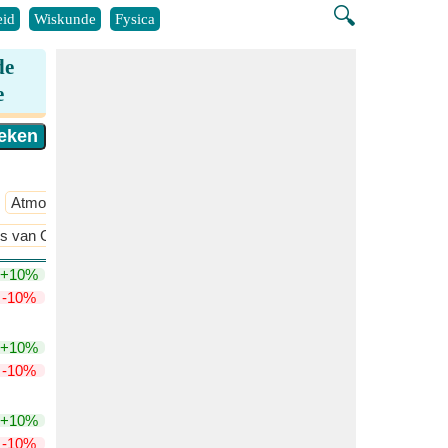
🔍
id
Wiskunde
Fysica
de
e
Atmosferische Chemie
​Meer >>
s van Gibbs Vrije Energie en Entropie en Helmholtz Vrije Energie en 
+10%
-10%
+10%
-10%
+10%
-10%