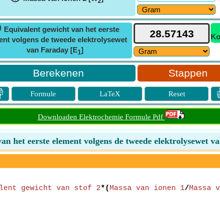
2
ⓘ
Equivalent gewicht van het eerste
Ko
ent volgens de tweede elektrolysewet
van Faraday [E
]
1
Stappen

Formule
LaTeX
Reset
Downloaden Elektrochemie Formule Pdf
van het eerste element volgens de tweede elektrolysewet v
lent gewicht van stof 2
*(
Massa van ionen 1
/
Massa v