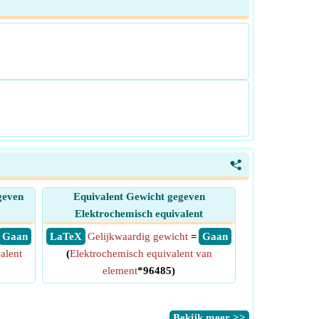
<
geven
Equivalent Gewicht gegeven
Elektrochemisch equivalent
​ Gaan
​ LaTeX
Gelijkwaardig gewicht
=
​ Gaan
alent
(
Elektrochemisch equivalent van
element
*96485)
​Bekijk meer >>