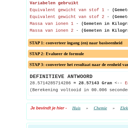
Variabelen gebruikt
Equivalent gewicht van stof 1
-
(Gemet
Equivalent gewicht van stof 2
-
(Gemet
Massa van ionen 1
-
(Gemeten in Kilogr
Massa van ionen 2
-
(Gemeten in Kilogr
STAP 1: converteer ingang (en) naar basiseenheid
STAP 2: Evalueer de formule
STAP 3: converteer het resultaat naar de eenheid va
DEFINITIEVE ANTWOORD
28.5714285714286
≈
28.57143 Gram
<--
E
(Berekening voltooid in 00.006 seconde
Je bevindt je hier
-
Huis
»
Chemie
»
Elek