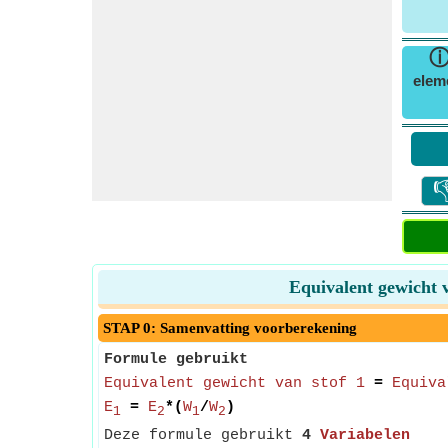
elem

Equivalent gewicht 
STAP 0: Samenvatting voorberekening
Formule gebruikt
Equivalent gewicht van stof 1
=
Equiva
E
=
E
*(
W
/
W
)
1
2
1
2
Deze formule gebruikt
4
Variabelen