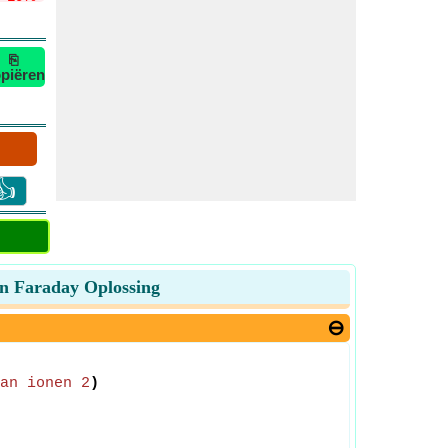
⎘
piëren
👍
an Faraday Oplossing
an ionen 2
)