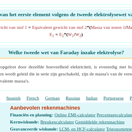
van het eerste element volgens de tweede elektrolysewet
icht van stof 1
=
Equivalent gewicht van stof 2
*(
Massa van ionen 1
/
Ma
E
=
E
*(
W
/
W
)
1
2
1
2
Welke tweede wet van Faraday inzake elektrolyse?
opgelost door dezelfde hoeveelheid elektriciteit, is evenredig met
ngen wordt geleid die in serie zijn geschakeld, zijn de massa's van de ve
valente massa's.
h
Spanish
French
German
Russian
Italian
Portuguese
P
Aanbevolen rekenmachines
Financiën en planning:
Online EMI-calculator
Percentagecalculat
Kernwiskunde:
Breukencalculator
Gemiddelde rekenmachine
Geavanceerde wiskunde:
LCM- en HCF-calculator
Trigonometri