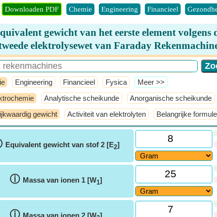
Downloaden PDF
Chemie
Engineering
Financieel
Gezondhe
quivalent gewicht van het eerste element volgens 
tweede elektrolysewet van Faraday Rekenmachin
ie
Engineering
Financieel
Fysica
​Meer >>
ktrochemie
Analytische scheikunde
Anorganische scheikunde
ijkwaardig gewicht
Activiteit van elektrolyten
Belangrijke formule
ⓘ
Equivalent gewicht van stof 2 [E
]
2
ⓘ
Massa van ionen 1 [W
]
1
ⓘ
Massa van ionen 2 [W
]