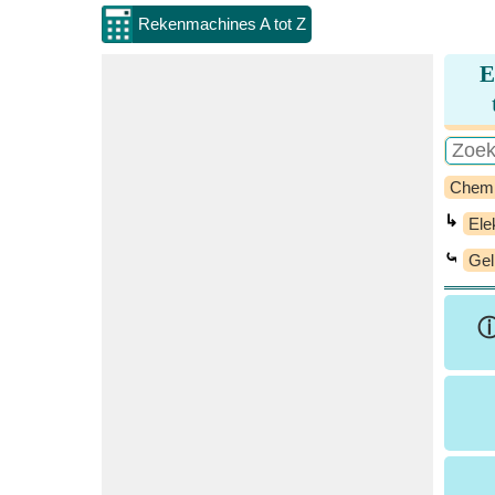
Rekenmachines A tot Z
E
Chem
↳
Ele
⤿
Gel