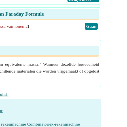
 van Faraday Formule
ssa van ionen 2
)
​Gaan
 hun equivalente massa." Wanneer dezelfde hoeveelheid
rschillende materialen die worden vrijgemaakt of opgelost
olish
or
e rekenmachine
Combinatoriek-rekenmachine