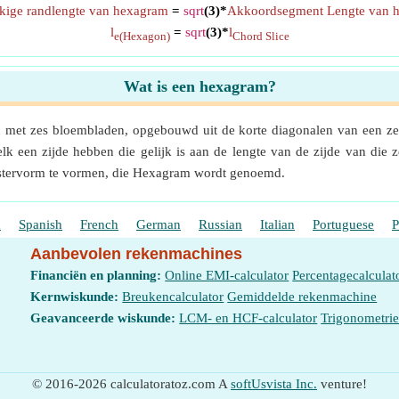
kige randlengte van hexagram
=
sqrt
(3)*
Akkoordsegment Lengte van 
l
=
sqrt
(3)*
l
e(Hexagon)
Chord Slice
Wat is een hexagram?
 met zes bloembladen, opgebouwd uit de korte diagonalen van een ze
elk een zijde hebben die gelijk is aan de lengte van de zijde van die
stervorm te vormen, die Hexagram wordt genoemd.
h
Spanish
French
German
Russian
Italian
Portuguese
P
Aanbevolen rekenmachines
Financiën en planning:
Online EMI-calculator
Percentagecalculat
Kernwiskunde:
Breukencalculator
Gemiddelde rekenmachine
Geavanceerde wiskunde:
LCM- en HCF-calculator
Trigonometri
© 2016-2026 calculatoratoz.com A
softUsvista Inc.
venture!