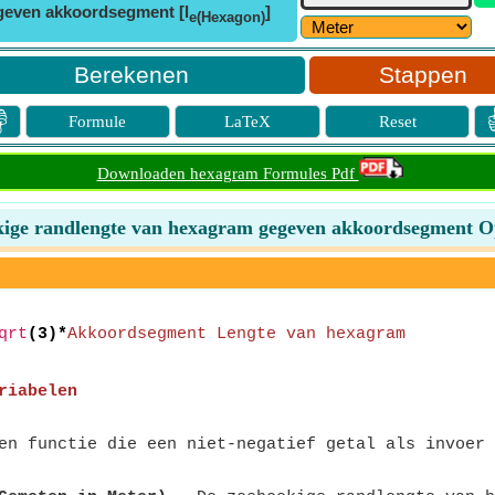
geven akkoordsegment [l
]
e(Hexagon)
Stappen

Formule
LaTeX
Reset
Downloaden hexagram Formules Pdf
ige randlengte van hexagram gegeven akkoordsegment O
qrt
(3)*
Akkoordsegment Lengte van hexagram
riabelen
n functie die een niet-negatief getal als invoer 