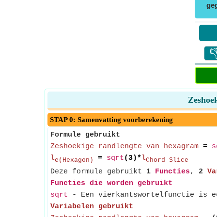
ge

Zeshoek
STAP 0: Samenvatting voorberekening
Formule gebruikt
Zeshoekige randlengte van hexagram
=
s
l
=
sqrt
(3)*
l
e(Hexagon)
Chord Slice
Deze formule gebruikt
1
Functies
,
2
Va
Functies die worden gebruikt
sqrt
- Een vierkantswortelfunctie is ee
Variabelen gebruikt