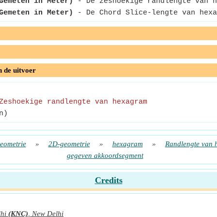
Gemeten in Meter)
- De zeshoekige randlengte van h
Gemeten in Meter)
- De Chord Slice-lengte van hexa
n de uitvoer
Zeshoekige randlengte van hexagram
n)
eometrie
»
2D-geometrie
»
hexagram
»
Randlengte van
gegeven akkoordsegment
Credits
hi
(KNC)
,
New Delhi