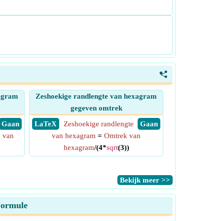
<
xagram
Zeshoekige randlengte van hexagram
gegeven omtrek
​ Gaan
​ LaTeX
Zeshoekige randlengte
​ Gaan
 van
van hexagram
=
Omtrek van
hexagram
/(4*
sqrt
(3))
​Bekijk meer >>
Formule