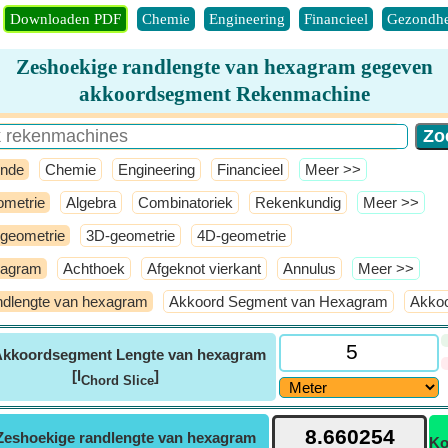
Downloaden PDF
Chemie
Engineering
Financieel
Gezondhe
Zeshoekige randlengte van hexagram gegeven
akkoordsegment Rekenmachine
nde
Chemie
Engineering
Financieel
​Meer >>
metrie
Algebra
Combinatoriek
Rekenkundig
​Meer >>
geometrie
3D-geometrie
4D-geometrie
xagram
Achthoek
Afgeknot vierkant
Annulus
​Meer >>
dlengte van hexagram
Akkoord Segment van Hexagram
Akkoo
kkoordsegment Lengte van hexagram
[l
]
Chord Slice
Zeshoekige randlengte van hexagram
Ko