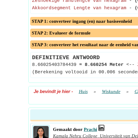
Zeshoekige randlengte van hexagram
-
(
Akkoordsegment Lengte van hexagram
-
(
STAP 1: converteer ingang (en) naar basiseenheid
STAP 2: Evalueer de formule
STAP 3: converteer het resultaat naar de eenheid va
DEFINITIEVE ANTWOORD
8.66025403784439
≈
8.660254 Meter
<--
(Berekening voltooid in 00.006 seconde
Je bevindt je hier
-
Huis
»
Wiskunde
»
G
Gemaakt door
Prachi
Kamala Nehru College, Universiteit van Del