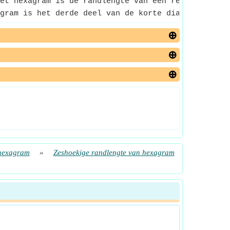
et hexagram is de randlengte van een regelmatige z
gram is het derde deel van de korte diagonale leng
 hexagram
»
Zeshoekige randlengte van hexagram