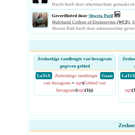
Prachi heeft deze rekenmachine gemaakt e
Geverifieërd door
Shweta Patil
Walchand College of Engineering
(WCE)
,
S
Shweta Patil heeft deze rekenmachine geve
Zeshoekige randlengte van hexagram
Zesho
gegeven gebied
​ LaTeX
Zeshoekige randlengte
​ Gaan
​ LaTe
van hexagram
=
sqrt
(
Gebied van
hexagram
/(
sqrt
(3)))
sqrt
(
Zeshoe