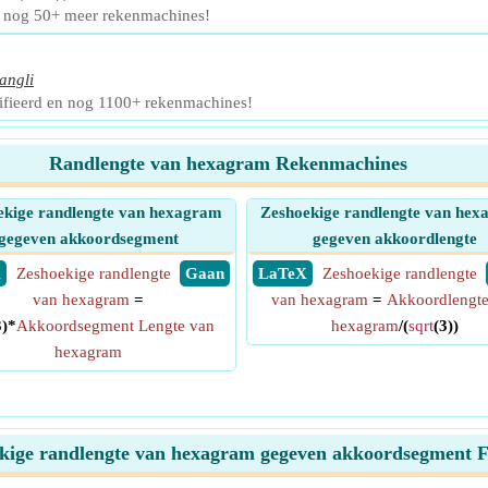
n nog 50+ meer rekenmachines!
angli
rifieerd en nog 1100+ rekenmachines!
Randlengte van hexagram Rekenmachines
ekige randlengte van hexagram
Zeshoekige randlengte van he
gegeven akkoordsegment
gegeven akkoordlengte
X
Zeshoekige randlengte
​ Gaan
​ LaTeX
Zeshoekige randlengte
van hexagram
=
van hexagram
=
Akkoordlengte
3)*
Akkoordsegment Lengte van
hexagram
/(
sqrt
(3))
hexagram
kige randlengte van hexagram gegeven akkoordsegment 