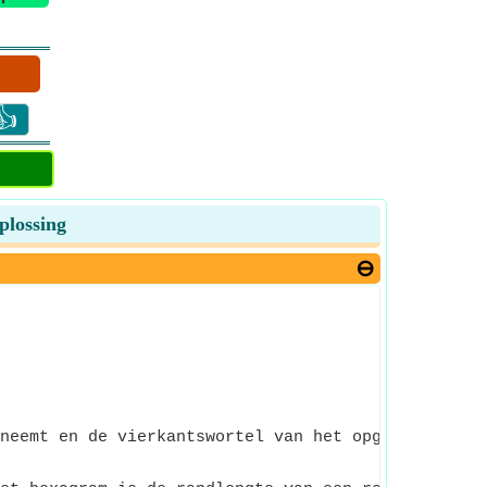
👍
plossing
neemt en de vierkantswortel van het opgegeven inv