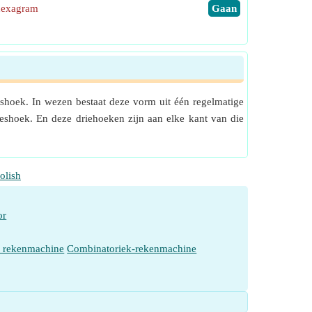
hexagram
​Gaan
shoek. In wezen bestaat deze vorm uit één regelmatige
 zeshoek. En deze driehoeken zijn aan elke kant van die
olish
or
e rekenmachine
Combinatoriek-rekenmachine