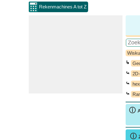
Rekenmachines A tot Z
Wisku
↳
Geo
⤿
2D-
⤿
he
⤿
Ran
ⓘ
A
ⓘ