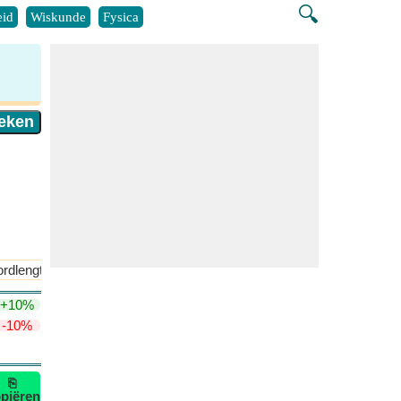
🔍
id
Wiskunde
Fysica
rdlengte van hexagram
Gebied van hexagram
​Meer >>
+10%
-10%
⎘
piëren