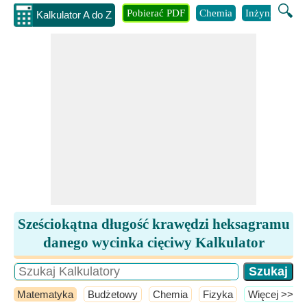
🔍
Pobierać PDF
Chemia
Inżynieria
B
Kalkulator A do Z
Sześciokątna długość krawędzi heksagramu
danego wycinka cięciwy Kalkulator
Matematyka
Budżetowy
Chemia
Fizyka
​Więcej >>