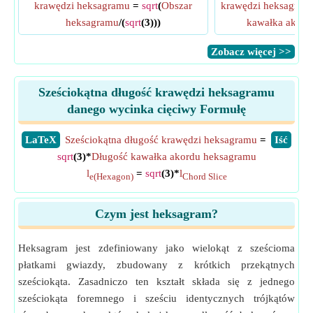
krawędzi heksagramu
=
sqrt
(
Obszar
krawędzi heksagram
heksagramu
/(
sqrt
(3)))
kawałka akord
​Zobacz więcej >>
Sześciokątna długość krawędzi heksagramu
danego wycinka cięciwy Formułę
​LaTeX
Sześciokątna długość krawędzi heksagramu
=
​Iść
sqrt
(3)*
Długość kawałka akordu heksagramu
l
=
sqrt
(3)*
l
e(Hexagon)
Chord Slice
Czym jest heksagram?
Heksagram jest zdefiniowany jako wielokąt z sześcioma
płatkami gwiazdy, zbudowany z krótkich przekątnych
sześciokąta. Zasadniczo ten kształt składa się z jednego
sześciokąta foremnego i sześciu identycznych trójkątów