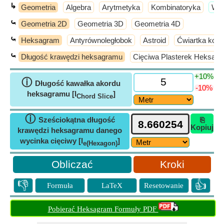
↳
Geometria
Algebra
Arytmetyka
Kombinatoryka
​Wi
⤿
Geometria 2D
Geometria 3D
Geometria 4D
⤿
Heksagram
Antyrównoległobok
Astroid
Ćwiartka koła
⤿
Długość krawędzi heksagramu
Cięciwa Plasterek Heksag
+10%
ⓘ
Długość kawałka akordu
-10%
heksagramu [l
]
Chord Slice
ⓘ
Sześciokątna długość
⎘
Kopiuj
krawędzi heksagramu danego
wycinka cięciwy [l
]
e(Hexagon)
Kroki
👎
👍
Formuła
LaTeX
Resetowanie
Pobierać Heksagram Formuły PDF