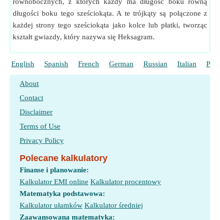
równobocznych, z których każdy ma długość boku równą
długości boku tego sześciokąta. A te trójkąty są połączone z
każdej strony tego sześciokąta jako kolce lub płatki, tworząc
kształt gwiazdy, który nazywa się Heksagram.
English
Spanish
French
German
Russian
Italian
Port
About
Contact
Disclaimer
Terms of Use
Privacy Policy
Polecane kalkulatory
Finanse i planowanie:
Kalkulator EMI online
Kalkulator procentowy
Matematyka podstawowa:
Kalkulator ułamków
Kalkulator średniej
Zaawansowana matematyka: