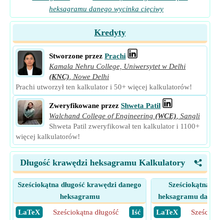
heksagramu danego wycinka cięciwy
Kredyty
Stworzone przez
Prachi
Kamala Nehru College, Uniwersytet w Delhi
(KNC)
,
Nowe Delhi
Prachi utworzył ten kalkulator i 50+ więcej kalkulatorów!
Zweryfikowane przez
Shweta Patil
Walchand College of Engineering
(WCE)
,
Sangli
Shweta Patil zweryfikował ten kalkulator i 1100+
więcej kalkulatorów!
Długość krawędzi heksagramu Kalkulatory
<
Sześciokątna długość krawędzi danego
Sześciokątna dł
heksagramu
heksagramu danego
​ LaTeX
Sześciokątna długość
​ Iść
​ LaTeX
Sześciok