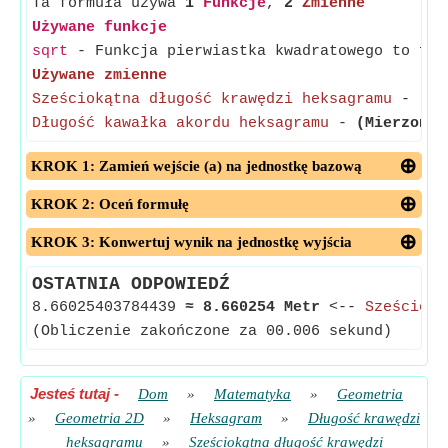
Ta formuła używa
1
Funkcje
,
2
Zmienne
Używane funkcje
sqrt
- Funkcja pierwiastka kwadratowego to fun
Używane zmienne
Sześciokątna długość krawędzi heksagramu
-
(Mi
Długość kawałka akordu heksagramu
-
(Mierzone 
KROK 1: Zamień wejście (a) na jednostkę bazową
KROK 2: Oceń formułę
KROK 3: Konwertuj wynik na jednostkę wyjścia
OSTATNIA ODPOWIEDŹ
8.66025403784439
≈
8.660254 Metr
<--
Sześcioką
(Obliczenie zakończone za 00.006 sekund)
Jesteś tutaj
-
Dom
»
Matematyka
»
Geometria
»
Geometria 2D
»
Heksagram
»
Długość krawędzi
heksagramu
»
Sześciokątna długość krawędzi