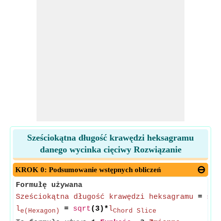
Sześciokątna długość krawędzi heksagramu
danego wycinka cięciwy Rozwiązanie
KROK 0: Podsumowanie wstępnych obliczeń
Formułę używana
Sześciokątna długość krawędzi heksagramu
=
sqr
l
=
sqrt
(3)*
l
e(Hexagon)
Chord Slice