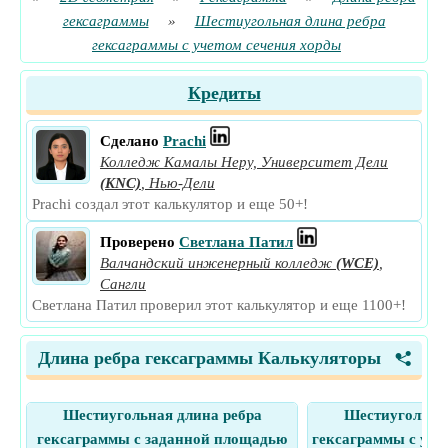
гексаграммы
»
Шестиугольная длина ребра
гексаграммы с учетом сечения хорды
Кредиты
Сделано
Prachi
Колледж Камалы Неру, Университет Дели
(KNC)
,
Нью-Дели
Prachi создал этот калькулятор и еще 50+!
Проверено
Светлана Патил
Валчандский инженерный колледж
(WCE)
,
Сангли
Светлана Патил проверил этот калькулятор и еще 1100+!
Длина ребра гексаграммы Калькуляторы
<
Шестиугольная длина ребра
Шестиугольная
гексаграммы с заданной площадью
гексаграммы с уче