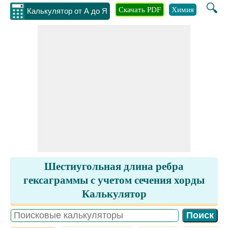
🔍
Скачать PDF
Химия
Инжене
Калькулятор от А до Я
Шестиугольная длина ребра
гексаграммы с учетом сечения хорды
Калькулятор