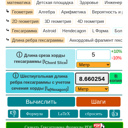
математика
Детская площадка
Здоровье
Инженерное
↳
Геометрия
Алгебра
Арифметика
Вероятность и ра
⤿
2D геометрия
3D геометрия
4D геометрия
⤿
Гексаграмма
Astroid
Hendecagon
L Форма
​Больш
⤿
Длина ребра гексаграммы
Аккордовый фрагмент гекса
+10%
ⓘ
Длина среза хорды
-10%
гексаграммы [l
]
Chord Slice
ⓘ
Шестиугольная длина
⎘
копия
ребра гексаграммы с учетом
сечения хорды [l
]
e(Hexagon)
Шаги
👎
👍
Формула
LaTeX
сбросить
Скачать Гексаграмма Формулы PDF