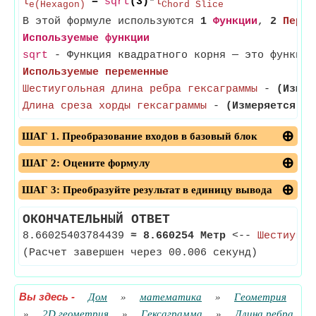
l
=
sqrt
(3)*
l
e(Hexagon)
Chord Slice
В этой формуле используются
1
Функции
,
2
Перем
Используемые функции
sqrt
- Функция квадратного корня — это функция
Используемые переменные
Шестиугольная длина ребра гексаграммы
-
(Измер
Длина среза хорды гексаграммы
-
(Измеряется в 
ШАГ 1. Преобразование входов в базовый блок
ШАГ 2: Оцените формулу
ШАГ 3: Преобразуйте результат в единицу вывода
ОКОНЧАТЕЛЬНЫЙ ОТВЕТ
8.66025403784439
≈
8.660254 Метр
<--
Шестиугол
(Расчет завершен через 00.006 секунд)
Вы здесь
-
Дом
»
математика
»
Геометрия
»
2D геометрия
»
Гексаграмма
»
Длина ребра