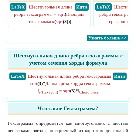
​ LaTeX
Шестиугольная длина
​ Идти
​ LaTeX
Шестиугол
ребра гексаграммы
=
sqrt
(
Площадь
ребра гексаграмм
гексаграммы
/(
sqrt
(3)))
среза хорды 
​Узнать больше >>
Шестиугольная длина ребра гексаграммы с
учетом сечения хорды формула
​LaTeX
Шестиугольная длина ребра гексаграммы
​Идти
=
sqrt
(3)*
Длина среза хорды гексаграммы
l
=
sqrt
(3)*
l
e(Hexagon)
Chord Slice
Что такое Гексаграмма?
Гексаграмма определяется как многоугольник с шестью
лепестками звезды, построенный из коротких диагоналей