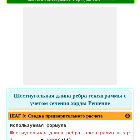
Шестиугольная длина ребра гексаграммы с
учетом сечения хорды Решение
ШАГ 0: Сводка предварительного расчета
Используемая формула
Шестиугольная длина ребра гексаграммы
=
sqrt
(3