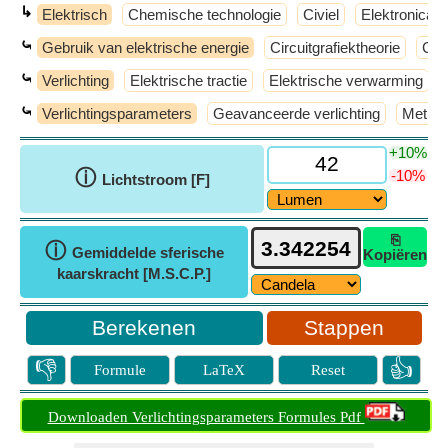
↳
Elektrisch
Chemische technologie
Civiel
Elektronica
⤿
Gebruik van elektrische energie
Circuitgrafiektheorie
Con
⤿
Verlichting
Elektrische tractie
Elektrische verwarming
⤿
Verlichtingsparameters
Geavanceerde verlichting
Method
+10%
ⓘ
-10%
Lichtstroom [F]
⎘
ⓘ
Gemiddelde sferische
Kopiëren
kaarskracht [M.S.C.P.]
Stappen
👎
👍
Formule
LaTeX
Reset
Downloaden Verlichtingsparameters Formules Pdf