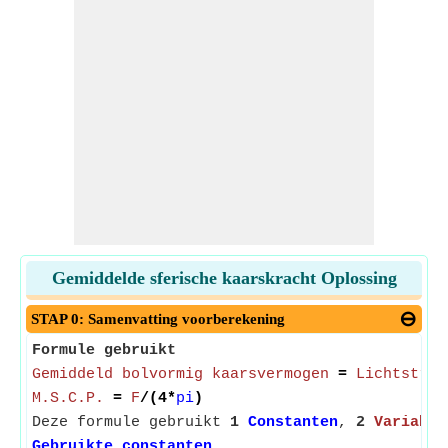
Gemiddelde sferische kaarskracht Oplossing
STAP 0: Samenvatting voorberekening
Formule gebruikt
Gemiddeld bolvormig kaarsvermogen
=
Lichtstroo
M.S.C.P.
=
F
/(4*
pi
)
Deze formule gebruikt
1
Constanten
,
2
Variabel
Gebruikte constanten