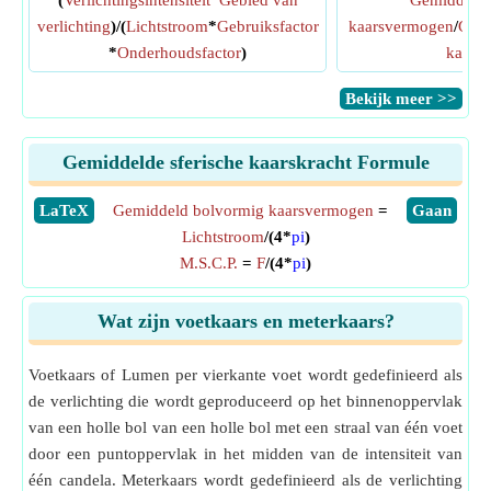
(
Verlichtingsintensiteit
*
Gebied van
Gemiddeld 
verlichting
)/(
Lichtstroom
*
Gebruiksfactor
kaarsvermogen
/
Gemi
*
Onderhoudsfactor
)
kaarsk
​Bekijk meer >>
Gemiddelde sferische kaarskracht Formule
​LaTeX
Gemiddeld bolvormig kaarsvermogen
=
​Gaan
Lichtstroom
/(4*
pi
)
M.S.C.P.
=
F
/(4*
pi
)
Wat zijn voetkaars en meterkaars?
Voetkaars of Lumen per vierkante voet wordt gedefinieerd als
de verlichting die wordt geproduceerd op het binnenoppervlak
van een holle bol van een holle bol met een straal van één voet
door een puntoppervlak in het midden van de intensiteit van
één candela. Meterkaars wordt gedefinieerd als de verlichting