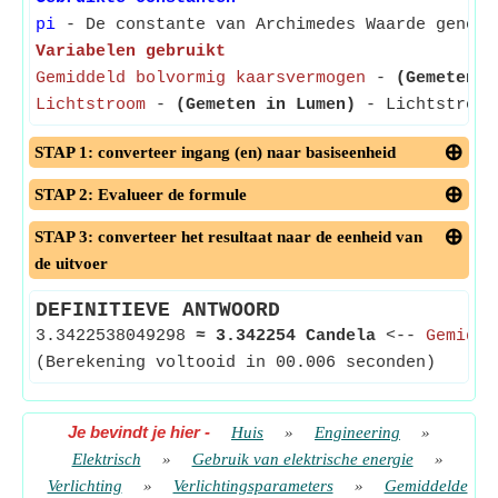
pi
- De constante van Archimedes Waarde genome
Variabelen gebruikt
Gemiddeld bolvormig kaarsvermogen
-
(Gemeten i
Lichtstroom
-
(Gemeten in Lumen)
- Lichtstroom 
STAP 1: converteer ingang (en) naar basiseenheid
STAP 2: Evalueer de formule
STAP 3: converteer het resultaat naar de eenheid van
de uitvoer
DEFINITIEVE ANTWOORD
3.3422538049298
≈
3.342254 Candela
<--
Gemidde
(Berekening voltooid in 00.006 seconden)
Je bevindt je hier
-
Huis
»
Engineering
»
Elektrisch
»
Gebruik van elektrische energie
»
Verlichting
»
Verlichtingsparameters
»
Gemiddelde