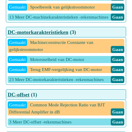
Gemaakt
Spoelbereik van gelijkstroommotor
Gaan
13 Meer DC-machinekarakteristieken -rekenmachines
Gaan
DC-motorkarakteristieken
(3)
Gemaakt
Machineconstructie Constante van
gelijkstroommotor
Gaan
Gemaakt
Motorsnelheid van DC-motor
Gaan
Gemaakt
Terug EMF-vergelijking van DC-motor
Gaan
23 Meer DC-motorkarakteristieken -rekenmachines
Gaan
DC-offset
(1)
Gemaakt
Common Mode Rejection Ratio van BJT
Differential Amplifier in dB
Gaan
3 Meer DC-offset -rekenmachines
Gaan