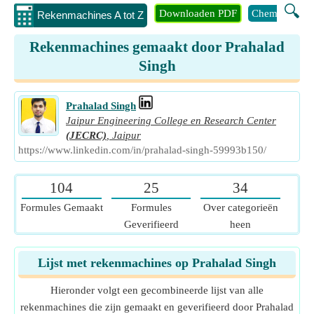
🔍
Downloaden PDF
Chemie
Eng
Rekenmachines A tot Z
Rekenmachines gemaakt door Prahalad
Singh
Prahalad Singh
Jaipur Engineering College en Research Center
(JECRC)
,
Jaipur
https://www.linkedin.com/in/prahalad-singh-59993b150/
104
25
34
Formules Gemaakt
Formules
Over categorieën
Geverifieerd
heen
Lijst met rekenmachines op Prahalad Singh
Hieronder volgt een gecombineerde lijst van alle
rekenmachines die zijn gemaakt en geverifieerd door Prahalad