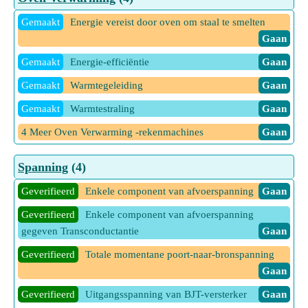
7 Meer Operationele factoren van elektriciteitscentrales -
Gemaakt
Energie vereist door oven om staal te smelten
rekenmachines
Gaan
Gaan
Gemaakt
Energie-efficiëntie
Gaan
Gemaakt
Warmtegeleiding
Gaan
Gemaakt
Warmtestraling
Gaan
4 Meer Oven Verwarming -rekenmachines
Gaan
Spanning
(4)
Geverifieerd
Enkele component van afvoerspanning
Gaan
Geverifieerd
Enkele component van afvoerspanning
gegeven Transconductantie
Gaan
Geverifieerd
Totale momentane poort-naar-bronspanning
Gaan
Geverifieerd
Uitgangsspanning van BJT-versterker
Gaan