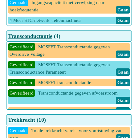
Gemaakt
Ingangscapaciteit met verwijzing naar
hoekfrequentie
Gaan
4 Meer STC-netwerk -rekenmachines
Gaan
Transconductantie
(4)
Geverifieerd
MOSFET Transconductantie gegeven
Overdrive Voltage
Gaan
Geverifieerd
MOSFET Transconductantie gegeven
Transconductance Parameter:
Gaan
Geverifieerd
MOSFET-transconductantie
Gaan
Geverifieerd
Transconductantie gegeven afvoerstroom
Gaan
12 Meer Transconductantie -rekenmachines
Gaan
Trekkracht
(10)
Gemaakt
Totale trekkracht vereist voor voortstuwing van