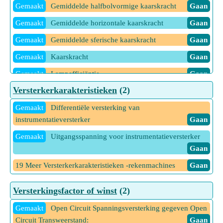
Gaan
Gemaakt
Gemiddelde halfbolvormige kaarskracht
Gaan
1 Meer Trekkracht -rekenmachines
Gaan
Gemaakt
Gemiddelde horizontale kaarskracht
Gaan
Gemaakt
Gemiddelde sferische kaarskracht
Gaan
Gemaakt
Kaarskracht
Gaan
Gemaakt
Lampefficiëntie
Gaan
Versterkerkarakteristieken
(2)
Gemaakt
Lichtstroom
Gaan
Gemaakt
Gemaakt
Lumen
Differentiële versterking van
Gaan
instrumentatieversterker
Gaan
Gemaakt
Luminantie
Gaan
Gemaakt
Uitgangsspanning voor instrumentatieversterker
Gemaakt
Onderhoudsfactor
Gaan
Gaan
Gemaakt
Reductiefactor
Gaan
19 Meer Versterkerkarakteristieken -rekenmachines
Gaan
Gemaakt
Stevige hoek
Gaan
Versterkingsfactor of winst
(2)
Gemaakt
Verlichting
Gaan
Gemaakt
Open Circuit Spanningsversterking gegeven Open
1 Meer Verlichtingsparameters -rekenmachines
Gaan
Circuit Transweerstand:
Gaan