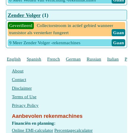
6 Meer Wetten van verlichting -rekenmachines
Gaan
Zender Volger
(1)
Geverifieerd
Collectorstroom in actief gebied wanneer
transistor als versterker fungeert
Gaan
9 Meer Zender Volger -rekenmachines
Gaan
English
Spanish
French
German
Russian
Italian
Port
About
Contact
Disclaimer
Terms of Use
Privacy Policy
Aanbevolen rekenmachines
Financiën en planning:
Online EMI-calculator
Percentagecalculator