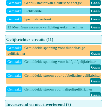
Gemaakt
Gebruiksfactor van elektrische energie
Gaan
Gemaakt
Lichtsterkte
Gaan
Gemaakt
Specifiek verbruik
Gaan
13 Meer Geavanceerde verlichting -rekenmachines
Gaan
Gelijkrichter circuits
(11)
Gemaakt
Gemiddelde spanning voor dubbelfasige
gelijkrichter
Gaan
Gemaakt
Gemiddelde spanning voor halfgolfgelijkrichter
Gaan
Gemaakt
Gemiddelde stroom voor dubbelfasige gelijkrichter
Gaan
Gemaakt
Gemiddelde stroom voor halfgolfgelijkrichter
Gaan
Gemaakt
Rimpelingsfactor
Gaan
Inverterend en niet-inverterend
(7)