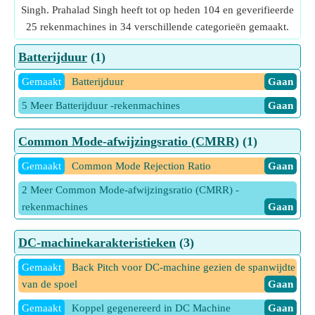
Singh. Prahalad Singh heeft tot op heden 104 en geverifieerde
25 rekenmachines in 34 verschillende categorieën gemaakt.
Batterijduur
(1)
Gemaakt
Batterijduur
Gaan
5 Meer Batterijduur -rekenmachines
Gaan
Common Mode-afwijzingsratio (CMRR)
(1)
Gemaakt
Common Mode Rejection Ratio
Gaan
2 Meer Common Mode-afwijzingsratio (CMRR) -
rekenmachines
Gaan
DC-machinekarakteristieken
(3)
Gemaakt
Back Pitch voor DC-machine gezien de spanwijdte
van de spoel
Gaan
Gemaakt
Koppel gegenereerd in DC Machine
Gaan