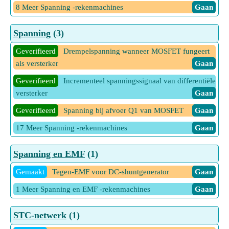
8 Meer Spanning -rekenmachines
Gaan
Spanning
(3)
Geverifieerd
Drempelspanning wanneer MOSFET fungeert
als versterker
Gaan
Geverifieerd
Incrementeel spanningssignaal van differentiële
versterker
Gaan
Geverifieerd
Spanning bij afvoer Q1 van MOSFET
Gaan
17 Meer Spanning -rekenmachines
Gaan
Spanning en EMF
(1)
Gemaakt
Tegen-EMF voor DC-shuntgenerator
Gaan
1 Meer Spanning en EMF -rekenmachines
Gaan
STC-netwerk
(1)