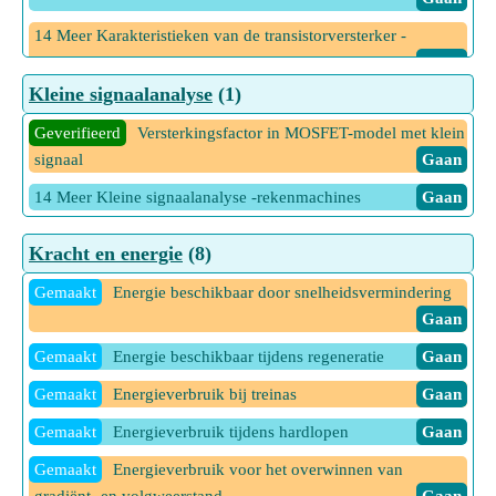
14 Meer Karakteristieken van de transistorversterker -
rekenmachines
Gaan
Kleine signaalanalyse
(1)
Geverifieerd
Versterkingsfactor in MOSFET-model met klein
signaal
Gaan
14 Meer Kleine signaalanalyse -rekenmachines
Gaan
Kracht en energie
(8)
Gemaakt
Energie beschikbaar door snelheidsvermindering
Gaan
Gemaakt
Energie beschikbaar tijdens regeneratie
Gaan
Gemaakt
Energieverbruik bij treinas
Gaan
Gemaakt
Energieverbruik tijdens hardlopen
Gaan
Gemaakt
Energieverbruik voor het overwinnen van