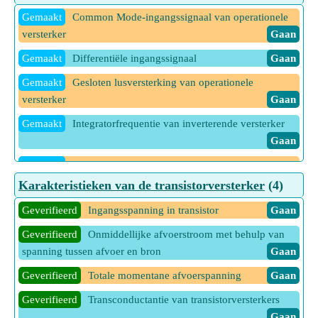
Gemaakt
RMS-spanning voor dubbelfasige gelijkrichter
Gemaakt
Common Mode-ingangssignaal van operationele
Gaan
versterker
Gaan
Gemaakt
RMS-spanning voor halfgolfgelijkrichter
Gaan
Gemaakt
Differentiële ingangssignaal
Gaan
Gemaakt
RMS-stroom voor dubbelgolfgelijkrichter
Gaan
Gemaakt
Gesloten lusversterking van operationele
versterker
Gaan
Gemaakt
RMS-stroom voor halfgolfgelijkrichter
Gaan
Gemaakt
Integratorfrequentie van inverterende versterker
Gemaakt
Transformatorgebruiksfactor
Gaan
Gaan
Gemaakt
Vormfactor
Gaan
Gemaakt
Stroom in eindige open-lusversterking in
operationele versterker
Gaan
Karakteristieken van de transistorversterker
(4)
Gemaakt
Uitgangsspanning van eindige open-lusversterking
Geverifieerd
Ingangsspanning in transistor
Gaan
van operationele versterker
Gaan
Geverifieerd
Onmiddellijke afvoerstroom met behulp van
Gemaakt
Uitgangsspanning van niet-inverterende
spanning tussen afvoer en bron
Gaan
configuratie
Gaan
Geverifieerd
Totale momentane afvoerspanning
Gaan
3 Meer Inverterend en niet-inverterend -rekenmachines
Gaan
Geverifieerd
Transconductantie van transistorversterkers
Gaan