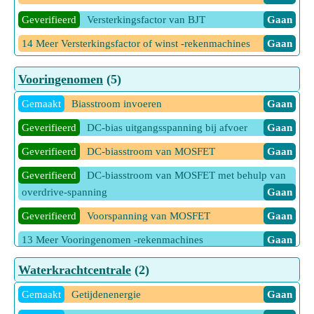
Geverifieerd
Versterkingsfactor van BJT
Gaan
14 Meer Versterkingsfactor of winst -rekenmachines
Gaan
Vooringenomen
(5)
Gemaakt
Biasstroom invoeren
Gaan
Geverifieerd
DC-bias uitgangsspanning bij afvoer
Gaan
Geverifieerd
DC-biasstroom van MOSFET
Gaan
Geverifieerd
DC-biasstroom van MOSFET met behulp van
overdrive-spanning
Gaan
Geverifieerd
Voorspanning van MOSFET
Gaan
13 Meer Vooringenomen -rekenmachines
Gaan
Waterkrachtcentrale
(2)
Gemaakt
Getijdenenergie
Gaan