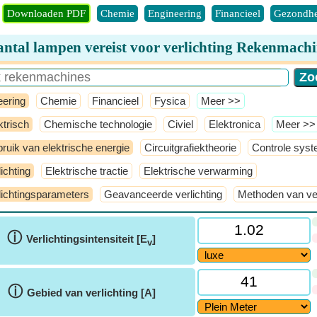
Downloaden PDF
Chemie
Engineering
Financieel
Gezondhe
ntal lampen vereist voor verlichting Rekenmach
eering
Chemie
Financieel
Fysica
​Meer >>
ktrisch
Chemische technologie
Civiel
Elektronica
​Meer >>
ruik van elektrische energie
Circuitgrafiektheorie
Controle sys
lichting
Elektrische tractie
Elektrische verwarming
lichtingsparameters
Geavanceerde verlichting
Methoden van ver
ⓘ
Verlichtingsintensiteit [E
]
v
ⓘ
Gebied van verlichting [A]