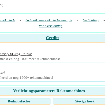
n)
Elektrisch
»
Gebruik van elektrische energie
»
Verlichting
voor verlichting
Credits
nter
(JECRC)
,
Jaipur
emaakt en nog 100+ meer rekenmachines!
ndri
ifieerd en nog 1900+ rekenmachines!
Verlichtingsparameters Rekenmachines
Reductiefactor
Stevige hoek