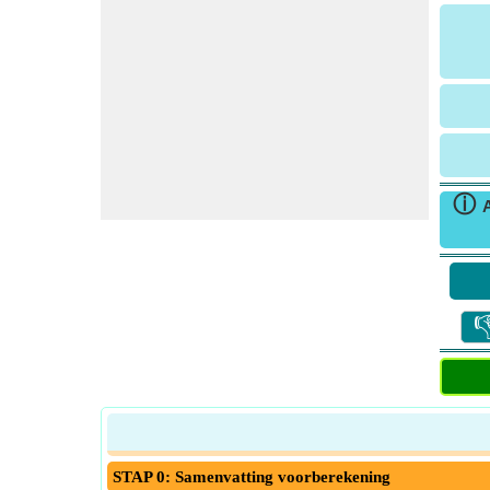
ⓘ
A

STAP 0: Samenvatting voorberekening