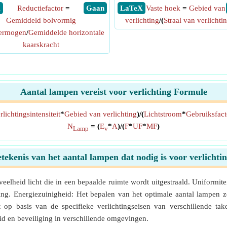
X
Reductiefactor
=
​ Gaan
​ LaTeX
Vaste hoek
=
Gebied van
Gemiddeld bolvormig
verlichting
/(
Straal van verlichti
vermogen
/
Gemiddelde horizontale
kaarskracht
Aantal lampen vereist voor verlichting Formule
rlichtingsintensiteit
*
Gebied van verlichting
)/(
Lichtstroom
*
Gebruiksfact
N
= (
E
*
A
)/(
F
*
UF
*
MF
)
Lamp
v
tekenis van het aantal lampen dat nodig is voor verlichti
elheid licht die in een bepaalde ruimte wordt uitgestraald. Uniformitei
ling. Energiezuinigheid: Het bepalen van het optimale aantal lampen z
op basis van de specifieke verlichtingseisen van verschillende taken
eid en beveiliging in verschillende omgevingen.