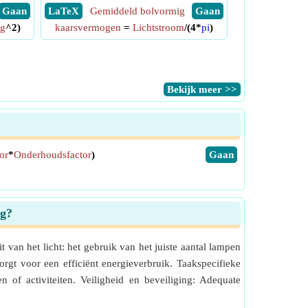
​ Gaan
​ LaTeX
Gemiddeld bolvormig
​ Gaan
ng
^2)
kaarsvermogen
=
Lichtstroom
/(4*
pi
)
​Bekijk meer >>
or
*
Onderhoudsfactor
)
​Gaan
ng?
t van het licht: het gebruik van het juiste aantal lampen
orgt voor een efficiënt energieverbruik. Taakspecifieke
 of activiteiten. Veiligheid en beveiliging: Adequate