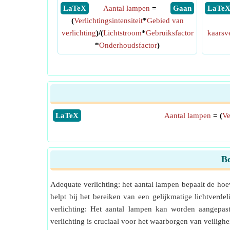
​ LaTeX
Aantal lampen
=
​ Gaan
​ LaTe
(
Verlichtingsintensiteit
*
Gebied van
verlichting
)/(
Lichtstroom
*
Gebruiksfactor
kaars
*
Onderhoudsfactor
)
​LaTeX
Aantal lampen
= (
Ve
Be
Adequate verlichting: het aantal lampen bepaalt de hoeve
helpt bij het bereiken van een gelijkmatige lichtverde
verlichting: Het aantal lampen kan worden aangepast 
verlichting is cruciaal voor het waarborgen van veiligh