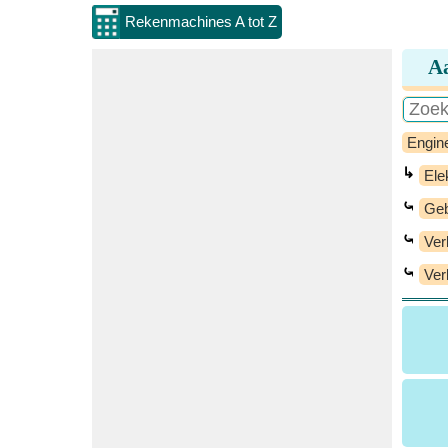
Rekenmachines A tot Z
Aa
Engin
↳
Ele
⤿
Geb
⤿
Ver
⤿
Ver