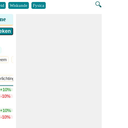
🔍
id
Wiskunde
Fysica
ine
teem
Electronisch circuit
​Meer >>
lichting
Wetten van verlichting
+10%
-10%
+10%
-10%