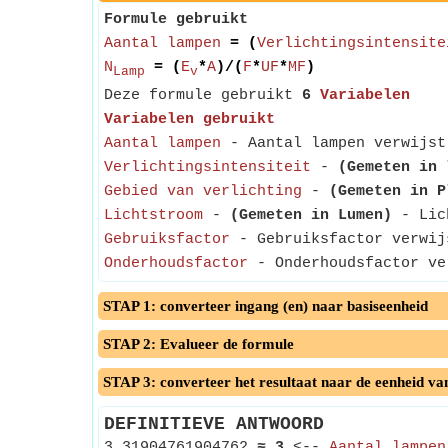
Formule gebruikt
Aantal lampen
= (
Verlichtingsintensite
N
= (
E
*
A
)/(
F
*
UF
*
MF
)
Lamp
v
Deze formule gebruikt
6
Variabelen
Variabelen gebruikt
Aantal lampen
- Aantal lampen verwijst 
Verlichtingsintensiteit
-
(Gemeten in 
Gebied van verlichting
-
(Gemeten in P
Lichtstroom
-
(Gemeten in Lumen)
- Lich
Gebruiksfactor
- Gebruiksfactor verwijs
Onderhoudsfactor
- Onderhoudsfactor ver
STAP 1: converteer ingang (en) naar basiseenheid
STAP 2: Evalueer de formule
STAP 3: converteer het resultaat naar de eenheid va
DEFINITIEVE ANTWOORD
3.31904761904762
≈
3
<--
Aantal lampen