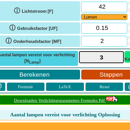
ⓘ
Lichtstroom [F]
ⓘ
Gebruiksfactor [UF]
ⓘ
Onderhoudsfactor [MF]
antal lampen vereist voor verlichting
Ko
[N
]
Lamp
Stappen

Formule
LaTeX
Reset
Downloaden Verlichtingsparameters Formules Pdf
Aantal lampen vereist voor verlichting Oplossing