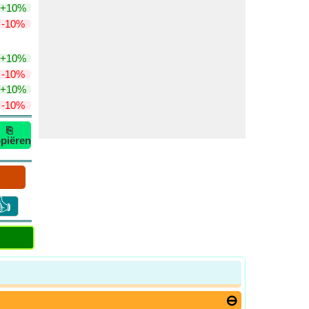
+10%
-10%
+10%
-10%
+10%
-10%
⎘
piëren
👍