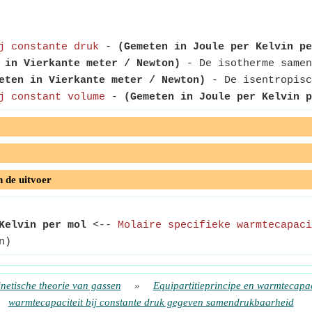
j constante druk
-
(Gemeten in Joule per Kelvin pe
 in Vierkante meter / Newton)
- De isotherme samen
eten in Vierkante meter / Newton)
- De isentropisc
j constant volume
-
(Gemeten in Joule per Kelvin p
n de uitvoer
Kelvin per mol
<--
Molaire specifieke warmtecapaci
n)
netische theorie van gassen
»
Equipartitieprincipe en warmtecapac
warmtecapaciteit bij constante druk gegeven samendrukbaarheid