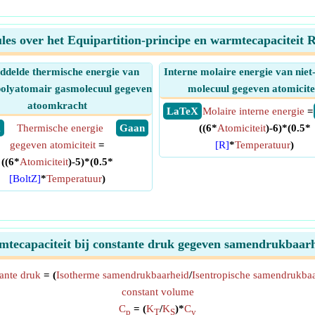
les over het Equipartition-principe en warmtecapaciteit
delde thermische energie van
Interne molaire energie van niet-
 polyatomair gasmolecuul gegeven
molecuul gegeven atomicite
atoomkracht
​ LaTeX
Molaire interne energie
=
X
Thermische energie
​ Gaan
((6*
Atomiciteit
)-6)*(0.5*
gegeven atomiciteit
=
[R]
*
Temperatuur
)
((6*
Atomiciteit
)-5)*(0.5*
[BoltZ]
*
Temperatuur
)
mtecapaciteit bij constante druk gegeven samendrukbaar
tante druk
= (
Isotherme samendrukbaarheid
/
Isentropische samendrukba
constant volume
C
= (
K
/
K
)*
C
p
T
S
v