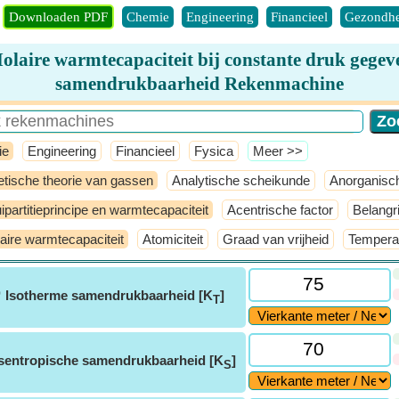
Downloaden PDF
Chemie
Engineering
Financieel
Gezondhe
olaire warmtecapaciteit bij constante druk gegev
samendrukbaarheid Rekenmachine
ie
Engineering
Financieel
Fysica
​Meer >>
etische theorie van gassen
Analytische scheikunde
Anorganisc
ipartitieprincipe en warmtecapaciteit
Acentrische factor
Belangr
aire warmtecapaciteit
Atomiciteit
Graad van vrijheid
Tempera
ⓘ
Isotherme samendrukbaarheid [K
]
T
Isentropische samendrukbaarheid [K
]
S