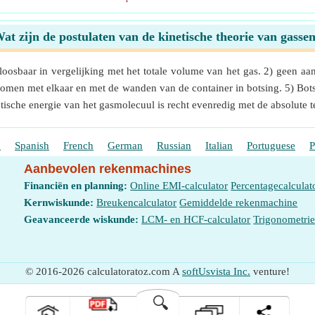
at zijn de postulaten van de kinetische theorie van gasse
oosbaar in vergelijking met het totale volume van het gas. 2) geen aan
komen met elkaar en met de wanden van de container in botsing. 5) Botsin
ische energie van het gasmolecuul is recht evenredig met de absolute 
h
Spanish
French
German
Russian
Italian
Portuguese
P
Aanbevolen rekenmachines
Financiën en planning:
Online EMI-calculator
Percentagecalculat
Kernwiskunde:
Breukencalculator
Gemiddelde rekenmachine
Geavanceerde wiskunde:
LCM- en HCF-calculator
Trigonometri
© 2016-2026 calculatoratoz.com A
softUsvista Inc.
venture!
🔍