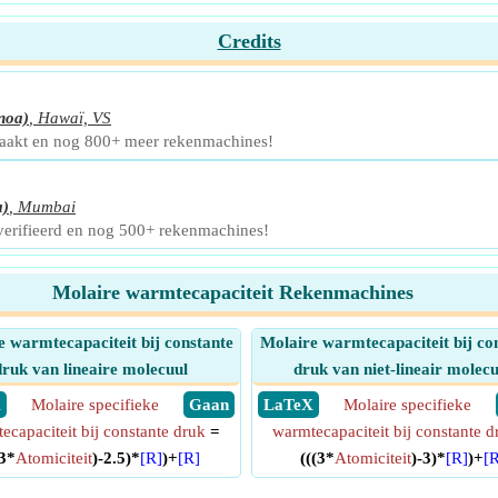
Credits
noa)
,
Hawaï, VS
maakt en nog 800+ meer rekenmachines!
a)
,
Mumbai
verifieerd en nog 500+ rekenmachines!
Molaire warmtecapaciteit Rekenmachines
 warmtecapaciteit bij constante
Molaire warmtecapaciteit bij co
druk van lineaire molecuul
druk van niet-lineair molecu
X
Molaire specifieke
​ Gaan
​ LaTeX
Molaire specifieke
ecapaciteit bij constante druk
=
warmtecapaciteit bij constante d
(3*
Atomiciteit
)-2.5)*
[R]
)+
[R]
(((3*
Atomiciteit
)-3)*
[R]
)+
[R