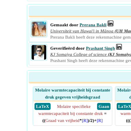
Gemaakt door
Prerana Bakli
Universiteit van Hawai'i in Mānoa
(UH Ma
Prerana Bakli heeft deze rekenmachine ge
Geverifieërd door
Prashant Singh
KJ Somaiya College of science
(KJ Somaiy
Prashant Singh heeft deze rekenmachine ge
Molaire warmtecapaciteit bij constante
Molaire
druk gegeven vrijheidsgraad
​ LaTeX
Molaire specifieke
​ Gaan
​ LaTe
warmtecapaciteit bij constante druk
=
warmt
((
Graad van vrijheid
*
[R]
)/2)+
[R]
((