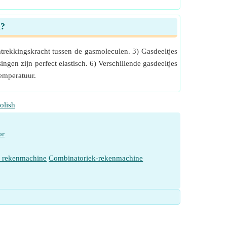
n?
trekkingskracht tussen de gasmoleculen. 3) Gasdeeltjes
gen zijn perfect elastisch. 6) Verschillende gasdeeltjes
temperatuur.
olish
or
e rekenmachine
Combinatoriek-rekenmachine