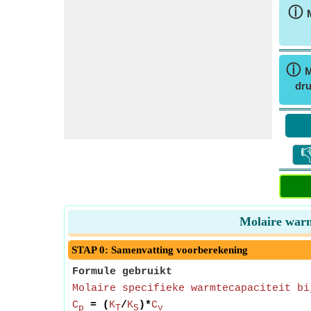
ⓘ
ⓘ
M
dru

Molaire warm
STAP 0: Samenvatting voorberekening
Formule gebruikt
Molaire specifieke warmtecapaciteit bi
C
= (
K
/
K
)*
C
p
T
S
v