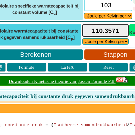
Molaire specifieke warmtecapaciteit bij
constant volume [C
]
v
olaire warmtecapaciteit bij constante
Ko
k gegeven samendrukbaarheid [C
]
p
Stappen

Formule
LaTeX
Reset
Downloaden Kinetische theorie van gassen Formule Pdf
tecapaciteit bij constante druk gegeven samendrukbaarh
j constante druk
= (
Isotherme samendrukbaarheid
/
Is