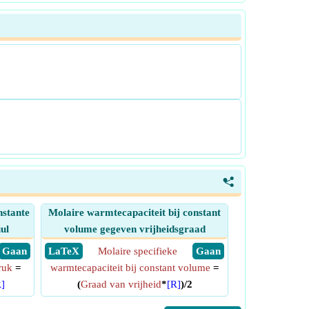
<
nstante
Molaire warmtecapaciteit bij constant
ul
volume gegeven vrijheidsgraad
​ Gaan
​ LaTeX
Molaire specifieke
​ Gaan
ruk
=
warmtecapaciteit bij constant volume
=
]
(
Graad van vrijheid
*
[R]
)/2