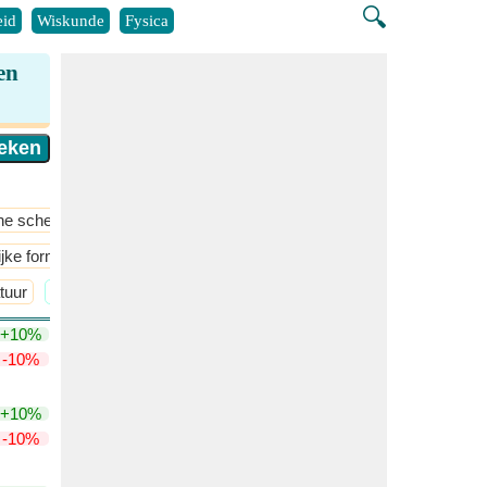
🔍
id
Wiskunde
Fysica
en
he scheikunde
Atmosferische Chemie
​Meer >>
ijke formules in 2D
Belangrijke formules op 1D
​Meer >>
tuur
​Meer >>
+10%
-10%
+10%
-10%