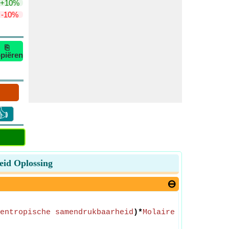
+10%
-10%
⎘
piëren
👍
eid Oplossing
entropische samendrukbaarheid
)*
Molaire specifieke