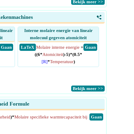
​Bekijk meer >>
 Rekenmachines
<
lineair
Interne molaire energie van lineair
it
molecuul gegeven atomiciteit
​ Gaan
​ LaTeX
Molaire interne energie
=
​ Gaan
((6*
Atomiciteit
)-5)*(0.5*
[R]
*
Temperatuur
)
​Bekijk meer >>
heid Formule
arheid
)*
Molaire specifieke warmtecapaciteit bij
​Gaan