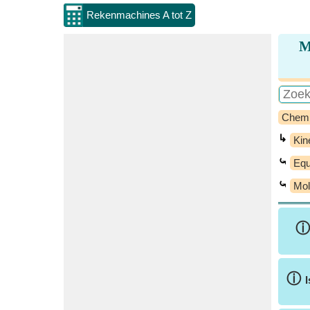
Rekenmachines A tot Z
M
Chem
↳
Kin
⤿
Equ
⤿
Mol
ⓘ