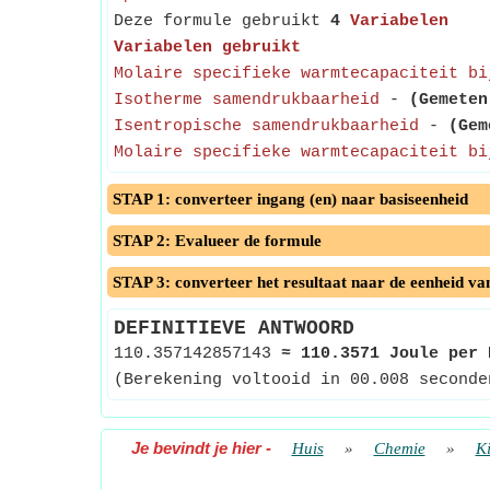
Deze formule gebruikt
4
Variabelen
Variabelen gebruikt
Molaire specifieke warmtecapaciteit bi
Isotherme samendrukbaarheid
-
(Gemeten
Isentropische samendrukbaarheid
-
(Gem
Molaire specifieke warmtecapaciteit bi
STAP 1: converteer ingang (en) naar basiseenheid
STAP 2: Evalueer de formule
STAP 3: converteer het resultaat naar de eenheid va
DEFINITIEVE ANTWOORD
110.357142857143
≈
110.3571 Joule per 
(Berekening voltooid in 00.008 seconde
Je bevindt je hier
-
Huis
»
Chemie
»
Ki