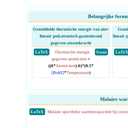
Belangrijke formu
Gemiddelde thermische energie van niet-
Gemid
lineair polyatomisch gasmolecuul
lineair
gegeven atoomkracht
​ LaTeX
Thermische energie
​ Gaan
​ LaTe
gegeven atomiciteit
=
((6*
Atomiciteit
)-6)*(0.5*
[BoltZ]
*
Temperatuur
)
Molaire war
​LaTeX
Molaire specifieke warmtecapaciteit bij cons