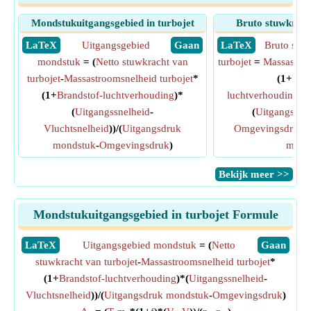
Mondstukuitgangsgebied in turbojet
Bruto stuwkrach
​ LaTeX
Uitgangsgebied
​ Gaan
​ LaTeX
Bruto stuw
mondstuk
= (
Netto stuwkracht van
turbojet
=
Massastroo
turbojet
-
Massastroomsnelheid turbojet
*
(1+
Bran
(1+
Brandstof-luchtverhouding
)*
luchtverhouding
)*
(
Uitgangssnelheid
-
(
Uitgangsdru
Vluchtsnelheid
))/(
Uitgangsdruk
Omgevingsdruk
)
mondstuk
-
Omgevingsdruk
)
mond
​Bekijk meer >>
Mondstukuitgangsgebied in turbojet Formule
​LaTeX
Uitgangsgebied mondstuk
= (
Netto
​Gaan
stuwkracht van turbojet
-
Massastroomsnelheid turbojet
*
(1+
Brandstof-luchtverhouding
)*(
Uitgangssnelheid
-
Vluchtsnelheid
))/(
Uitgangsdruk mondstuk
-
Omgevingsdruk
)