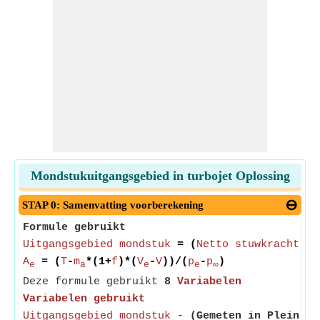
Mondstukuitgangsgebied in turbojet Oplossing
STAP 0: Samenvatting voorberekening
Formule gebruikt
Uitgangsgebied mondstuk
= (
Netto stuwkracht va
A
= (
T
-
m
*(1+
f
)*(
V
-
V
))/(
p
-
p
)
e
a
e
e
∞
Deze formule gebruikt
8
Variabelen
Variabelen gebruikt
Uitgangsgebied mondstuk
-
(Gemeten in Plein Me