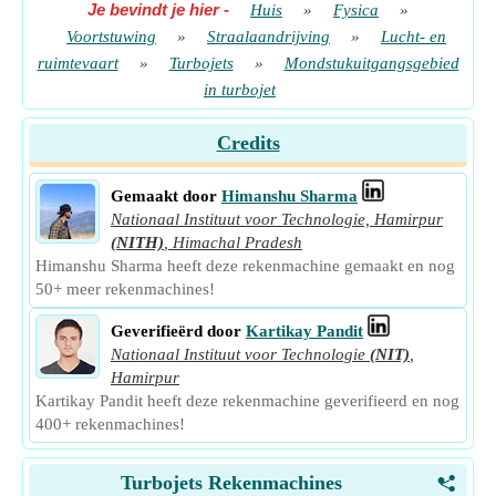
Je bevindt je hier
-
Huis
»
Fysica
»
Voortstuwing
»
Straalaandrijving
»
Lucht- en
ruimtevaart
»
Turbojets
»
Mondstukuitgangsgebied
in turbojet
Credits
Gemaakt door
Himanshu Sharma
Nationaal Instituut voor Technologie, Hamirpur
(NITH)
,
Himachal Pradesh
Himanshu Sharma heeft deze rekenmachine gemaakt en nog
50+ meer rekenmachines!
Geverifieërd door
Kartikay Pandit
Nationaal Instituut voor Technologie
(NIT)
,
Hamirpur
Kartikay Pandit heeft deze rekenmachine geverifieerd en nog
400+ rekenmachines!
Turbojets Rekenmachines
<