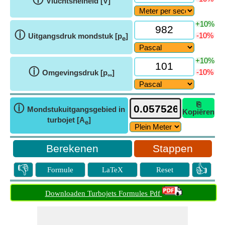
Vluchtsnelheid [V]
+10%
ⓘ
-10%
Uitgangsdruk mondstuk [p
]
e
+10%
ⓘ
-10%
Omgevingsdruk [p
]
∞
⎘
ⓘ
Mondstukuitgangsgebied in
Kopiëren
turbojet [A
]
e
Stappen
👎
👍
Formule
LaTeX
Reset
Downloaden Turbojets Formules Pdf