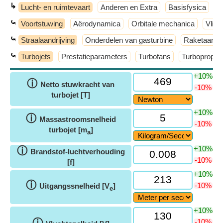
↳
Lucht- en ruimtevaart
Anderen en Extra
Basisfysica
M
⤿
Voortstuwing
Aërodynamica
Orbitale mechanica
Vlie
⤿
Straalaandrijving
Onderdelen van gasturbine
Raketaandri
⤿
Turbojets
Prestatieparameters
Turbofans
Turboprops
+10%
ⓘ
Netto stuwkracht van
-10%
turbojet [T]
+10%
ⓘ
Massastroomsnelheid
-10%
turbojet [m
]
a
+10%
ⓘ
Brandstof-luchtverhouding
-10%
[f]
+10%
ⓘ
-10%
Uitgangssnelheid [V
]
e
+10%
ⓘ
-10%