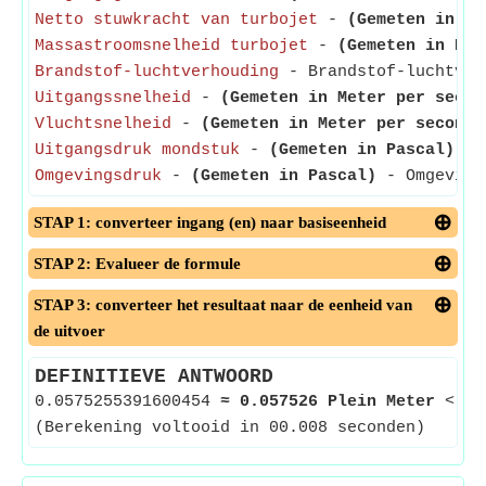
Netto stuwkracht van turbojet
-
(Gemeten in Ne
Massastroomsnelheid turbojet
-
(Gemeten in Kil
Brandstof-luchtverhouding
- Brandstof-luchtverh
Uitgangssnelheid
-
(Gemeten in Meter per secon
Vluchtsnelheid
-
(Gemeten in Meter per seconde
Uitgangsdruk mondstuk
-
(Gemeten in Pascal)
- M
Omgevingsdruk
-
(Gemeten in Pascal)
- Omgevings
STAP 1: converteer ingang (en) naar basiseenheid
STAP 2: Evalueer de formule
STAP 3: converteer het resultaat naar de eenheid van
de uitvoer
DEFINITIEVE ANTWOORD
0.0575255391600454
≈
0.057526 Plein Meter
<--
(Berekening voltooid in 00.008 seconden)