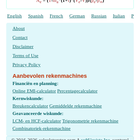
A
= (
T
-
m
*(1+
f
)*(
V
-
V
))/(
p
-
p
)
e
a
e
e
∞
English
Spanish
French
German
Russian
Italian
Port
About
Contact
Disclaimer
Terms of Use
Privacy Policy
Aanbevolen rekenmachines
Financiën en planning:
Online EMI-calculator
Percentagecalculator
Kernwiskunde:
Breukencalculator
Gemiddelde rekenmachine
Geavanceerde wiskunde:
LCM- en HCF-calculator
Trigonometrie rekenmachine
Combinatoriek-rekenmachine