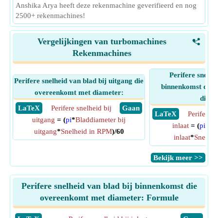
Anshika Arya heeft deze rekenmachine geverifieerd en nog
2500+ rekenmachines!
Vergelijkingen van turbomachines
<
Rekenmachines
Perifere snelhe
Perifere snelheid van blad bij uitgang die
binnenkomst die 
overeenkomt met diameter:
diame
​ LaTeX
Perifere snelheid bij
​ Gaan
​ LaTeX
Perifere s
uitgang
= (
pi
*
Bladdiameter bij
inlaat
= (
pi
*
Bl
uitgang
*
Snelheid in RPM
)/60
inlaat
*
Snelhei
​Bekijk meer >>
Perifere snelheid van blad bij binnenkomst die
overeenkomt met diameter: Formule