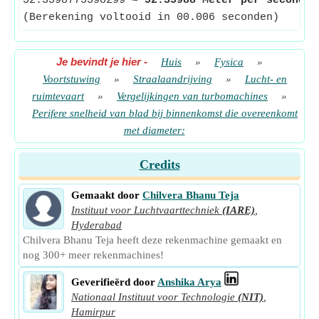
52.3598775598299
≈
52.35988 Meter per seconde
(Berekening voltooid in 00.006 seconden)
Je bevindt je hier
-
Huis
»
Fysica
»
Voortstuwing
»
Straalaandrijving
»
Lucht- en
ruimtevaart
»
Vergelijkingen van turbomachines
»
Perifere snelheid van blad bij binnenkomst die overeenkomt
met diameter:
Credits
Gemaakt door
Chilvera Bhanu Teja
Instituut voor Luchtvaarttechniek
(IARE)
,
Hyderabad
Chilvera Bhanu Teja heeft deze rekenmachine gemaakt en
nog 300+ meer rekenmachines!
Geverifieërd door
Anshika Arya
Nationaal Instituut voor Technologie
(NIT)
,
Hamirpur