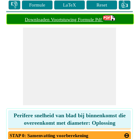
👎
👍
Formule
LaTeX
Reset
Downloaden Voortstuwing Formule Pdf
Perifere snelheid van blad bij binnenkomst die
overeenkomt met diameter: Oplossing
STAP 0: Samenvatting voorberekening