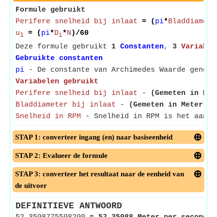
Formule gebruikt
Perifere snelheid bij inlaat
= (
pi
*
Bladdiamete
u
= (
pi
*
D
*
N
)/60
1
i
Deze formule gebruikt
1
Constanten
,
3
Variabel
Gebruikte constanten
pi
- De constante van Archimedes Waarde genome
Variabelen gebruikt
Perifere snelheid bij inlaat
-
(Gemeten in Met
Bladdiameter bij inlaat
-
(Gemeten in Meter)
- 
Snelheid in RPM
- Snelheid in RPM is het aanta
STAP 1: converteer ingang (en) naar basiseenheid
STAP 2: Evalueer de formule
STAP 3: converteer het resultaat naar de eenheid van
de uitvoer
DEFINITIEVE ANTWOORD