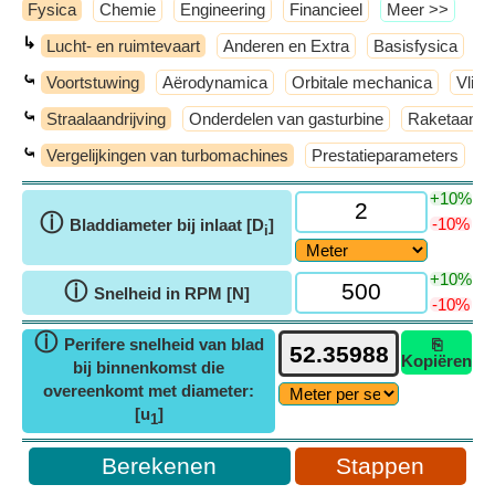
Fysica
Chemie
Engineering
Financieel
​Meer >>
↳
Lucht- en ruimtevaart
Anderen en Extra
Basisfysica
M
⤿
Voortstuwing
Aërodynamica
Orbitale mechanica
Vlie
⤿
Straalaandrijving
Onderdelen van gasturbine
Raketaandri
⤿
Vergelijkingen van turbomachines
Prestatieparameters
T
+10%
ⓘ
-10%
Bladdiameter bij inlaat [D
]
i
+10%
ⓘ
Snelheid in RPM [N]
-10%
ⓘ
Perifere snelheid van blad
⎘
Kopiëren
bij binnenkomst die
overeenkomt met diameter:
[u
]
1
Stappen