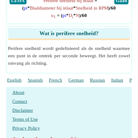
​LaTeX
Perifere snelheid bij inlaat
=
​Gaan
(
pi
*
Bladdiameter bij inlaat
*
Snelheid in RPM
)/60
u
= (
pi
*
D
*
N
)/60
1
i
Wat is perifere snelheid?
Perifere snelheid wordt gedefinieerd als de snelheid waarmee
een punt in de omtrek per seconde beweegt. Het heeft zowel
omvang als richting.
English
Spanish
French
German
Russian
Italian
Port
About
Contact
Disclaimer
Terms of Use
Privacy Policy