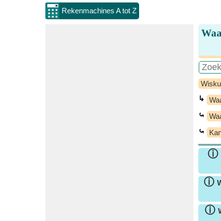
Rekenmachines A tot Z
Waar
Wisku
↳
Waa
⤿
Waa
⤿
Kan
ⓘ
ⓘ
W
ⓘ