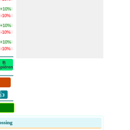
+10%
-10%
+10%
-10%
+10%
-10%
⎘
piëren
👍
ossing