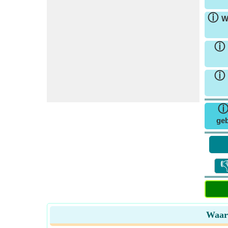
ⓘ
W
ⓘ
ⓘ
geb

Waars