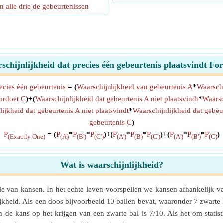
n alle drie de gebeurtenissen
schijnlijkheid dat precies één gebeurtenis plaatsvindt Fo
ecies één gebeurtenis
= (
Waarschijnlijkheid van gebeurtenis A
*
Waarschi
oordoet C
)+(
Waarschijnlijkheid dat gebeurtenis A niet plaatsvindt
*
Waarsc
ijkheid dat gebeurtenis A niet plaatsvindt
*
Waarschijnlijkheid dat gebeu
gebeurtenis C
)
P
= (
P
*
P
*
P
)+(
P
*
P
*
P
)+(
P
*
P
*
P
)
(Exactly One)
(A)
(B')
(C')
(A')
(B)
(C')
(A')
(B')
(C)
Wat is waarschijnlijkheid?
ie van kansen. In het echte leven voorspellen we kansen afhankelijk va
jkheid. Als een doos bijvoorbeeld 10 ballen bevat, waaronder 7 zwarte b
 de kans op het krijgen van een zwarte bal is 7/10. Als het om statist