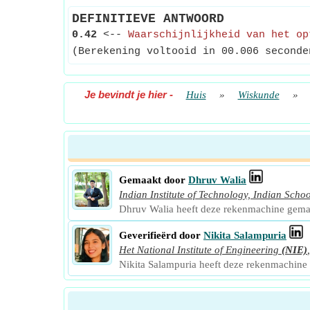
DEFINITIEVE ANTWOORD
0.42
<--
Waarschijnlijkheid van het op
(Berekening voltooid in 00.006 seconde
Je bevindt je hier
-
Huis
»
Wiskunde
»
Gemaakt door
Dhruv Walia
Indian Institute of Technology, Indian Sc
Dhruv Walia heeft deze rekenmachine gema
Geverifieërd door
Nikita Salampuria
Het National Institute of Engineering
(NIE)
Nikita Salampuria heeft deze rekenmachine