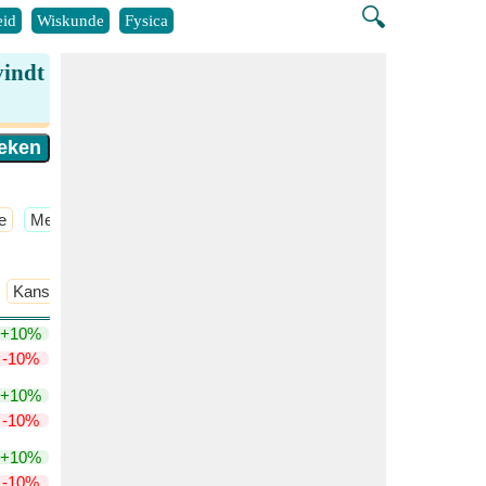
🔍
id
Wiskunde
Fysica
vindt
e
​Meer >>
Kans op twee gebeurtenissen
Kans waarschijnlijkheid
+10%
-10%
+10%
-10%
+10%
-10%