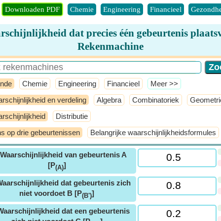
Downloaden PDF
Chemie
Engineering
Financieel
Gezondhe
schijnlijkheid dat precies één gebeurtenis plaats
Rekenmachine
nde
Chemie
Engineering
Financieel
​Meer >>
rschijnlijkheid en verdeling
Algebra
Combinatoriek
Geometri
rschijnlijkheid
Distributie
s op drie gebeurtenissen
Belangrijke waarschijnlijkheidsformules
Waarschijnlijkheid van gebeurtenis A
[P
]
(A)
aarschijnlijkheid dat gebeurtenis zich
niet voordoet B [P
]
(B')
Waarschijnlijkheid dat een gebeurtenis