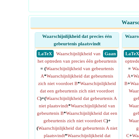
Waarsc
Waarschijnlijkheid dat precies één
Waarsc
gebeurtenis plaatsvindt
​ LaTeX
Waarschijnlijkheid van
​ Gaan
​ LaTe
het optreden van precies één gebeurtenis
optred
= (
Waarschijnlijkheid van gebeurtenis
=
Waa
A
*
Waarschijnlijkheid dat gebeurtenis
A
+
Wa
zich niet voordoet B
*
Waarschijnlijkheid
B
+
Waar
dat een gebeurtenis zich niet voordoet
Waars
C
)+(
Waarschijnlijkheid dat gebeurtenis A
ge
niet plaatsvindt
*
Waarschijnlijkheid van
Waars
gebeurtenis B
*
Waarschijnlijkheid dat een
ge
gebeurtenis zich niet voordoet C
)+
Waars
(
Waarschijnlijkheid dat gebeurtenis A niet
g
plaatsvindt
*
Waarschijnlijkheid dat
C
+
Waa