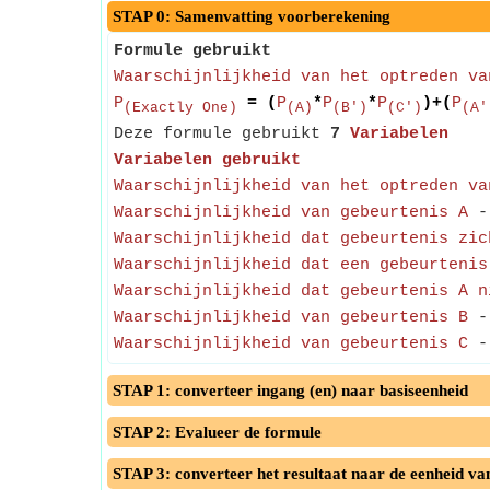
STAP 0: Samenvatting voorberekening
Formule gebruikt
Waarschijnlijkheid van het optreden va
P
= (
P
*
P
*
P
)+(
P
(Exactly One)
(A)
(B')
(C')
(A'
Deze formule gebruikt
7
Variabelen
Variabelen gebruikt
Waarschijnlijkheid van het optreden va
Waarschijnlijkheid van gebeurtenis A
- 
Waarschijnlijkheid dat gebeurtenis zic
Waarschijnlijkheid dat een gebeurtenis
Waarschijnlijkheid dat gebeurtenis A n
Waarschijnlijkheid van gebeurtenis B
- 
Waarschijnlijkheid van gebeurtenis C
- 
STAP 1: converteer ingang (en) naar basiseenheid
STAP 2: Evalueer de formule
STAP 3: converteer het resultaat naar de eenheid va