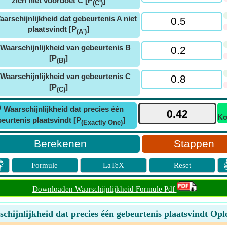
zich niet voordoet C [P
]
(C')
aarschijnlijkheid dat gebeurtenis A niet
plaatsvindt [P
]
(A')
Waarschijnlijkheid van gebeurtenis B
[P
]
(B)
Waarschijnlijkheid van gebeurtenis C
[P
]
(C)
ⓘ
Waarschijnlijkheid dat precies één
Ko
eurtenis plaatsvindt [P
]
(Exactly One)
Stappen

Formule
LaTeX
Reset
Downloaden Waarschijnlijkheid Formule Pdf
chijnlijkheid dat precies één gebeurtenis plaatsvindt Opl