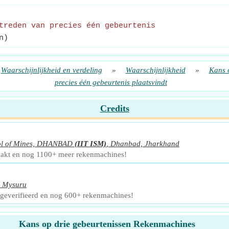
treden van precies één gebeurtenis
n)
Waarschijnlijkheid en verdeling
»
Waarschijnlijkheid
»
Kans 
precies één gebeurtenis plaatsvindt
Credits
hool of Mines, DHANBAD
(IIT ISM)
,
Dhanbad, Jharkhand
akt en nog 1100+ meer rekenmachines!
,
Mysuru
 geverifieerd en nog 600+ rekenmachines!
Kans op drie gebeurtenissen Rekenmachines