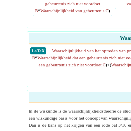
gebeurtenis zich niet voordoet
va
B
*
Waarschijnlijkheid van gebeurtenis C
)
Waar
​LaTeX
Waarschijnlijkheid van het optreden van pr
B
*
Waarschijnlijkheid dat een gebeurtenis zich niet v
een gebeurtenis zich niet voordoet C
)+(
Waarschijnl
In de wiskunde is de waarschijnlijkheidstheorie de stud
een wiskundige basis voor het concept van waarschijnli
Dan is de kans op het krijgen van een rode bal 3/10 en