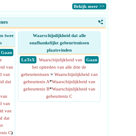
​Bekijk meer >>
ines
<
ns twee
Waarschijnlijkheid dat alle
n
onafhankelijke gebeurtenissen
plaatsvinden
​ Gaan
e
​ LaTeX
Waarschijnlijkheid van
​ Gaan
eid van
het optreden van alle drie de
d van
gebeurtenissen
=
Waarschijnlijkheid van
id dat
gebeurtenis A
*
Waarschijnlijkheid van
gebeurtenis B
*
Waarschijnlijkheid van
 van
gebeurtenis C
d van
id van
d dat
et
enis C
)