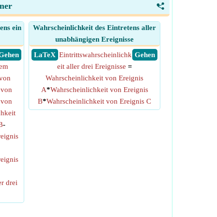
hner
<
ens ein
Wahrscheinlichkeit des Eintretens aller
unabhängigen Ereignisse
​ Gehen
​ LaTeX
Eintrittswahrscheinlichk
​ Gehen
nem
eit aller drei Ereignisse
=
 von
Wahrscheinlichkeit von Ereignis
 von
A
*
Wahrscheinlichkeit von Ereignis
 von
B
*
Wahrscheinlichkeit von Ereignis C
chkeit
B
-
reignis
reignis
er drei