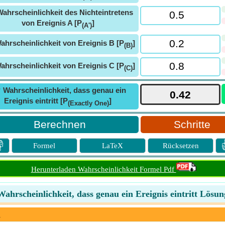
ahrscheinlichkeit des Nichteintretens
von Ereignis A [P
]
(A')
ahrscheinlichkeit von Ereignis B [P
]
(B)
ahrscheinlichkeit von Ereignis C [P
]
(C)
ⓘ
Wahrscheinlichkeit, dass genau ein
Ereignis eintritt [P
]
(Exactly One)
Schritte

Formel
LaTeX
Rücksetzen
Herunterladen Wahrscheinlichkeit Formel Pdf
Wahrscheinlichkeit, dass genau ein Ereignis eintritt Lösun
g