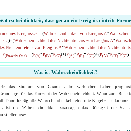
Wahrscheinlichkeit, dass genau ein Ereignis eintritt Forme
nau eines Ereignisses
= (
Wahrscheinlichkeit von Ereignis A
*
Wahrscheinl
nis C
)+(
Wahrscheinlichkeit des Nichteintretens von Ereignis A
*
Wahrsche
es Nichteintretens von Ereignis A
*
Wahrscheinlichkeit des Nichteintritt
P
= (
P
*
P
*
P
)+(
P
*
P
*
P
)+(
P
*
P
*
P
)
(Exactly One)
(A)
(B')
(C')
(A')
(B)
(C')
(A')
(B')
(C)
Was ist Wahrscheinlichkeit?
heorie das Studium von Chancen. Im wirklichen Leben prognost
 Grundlage für das Konzept der Wahrscheinlichkeit. Wenn zum Beispie
Ball. Dann beträgt die Wahrscheinlichkeit, eine rote Kugel zu bekomme
 ist die Wahrscheinlichkeit sozusagen das Rückgrat der Statis
ndstudien usw.