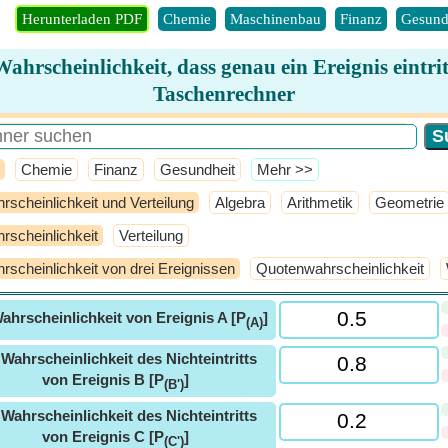
Herunterladen PDF
Chemie
Maschinenbau
Finanz
Gesund
Wahrscheinlichkeit, dass genau ein Ereignis eintrit
Taschenrechner
Chemie
Finanz
Gesundheit
​Mehr >>
rscheinlichkeit und Verteilung
Algebra
Arithmetik
Geometrie
rscheinlichkeit
Verteilung
rscheinlichkeit von drei Ereignissen
Quotenwahrscheinlichkeit
ahrscheinlichkeit von Ereignis A [P
]
(A)
ⓘ
Wahrscheinlichkeit des Nichteintritts
von Ereignis B [P
]
(B')
ⓘ
Wahrscheinlichkeit des Nichteintritts
von Ereignis C [P
]
(C')