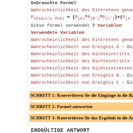
Gebrauchte Formel
Wahrscheinlichkeit des Eintretens gena
P
= (
P
*
P
*
P
)+(
P
(Exactly One)
(A)
(B')
(C')
(A'
Diese formel verwendet
7
Variablen
Verwendete Variablen
Wahrscheinlichkeit des Eintretens gena
Wahrscheinlichkeit von Ereignis A
- Die
Wahrscheinlichkeit des Nichteintritts 
Wahrscheinlichkeit des Nichteintritts 
Wahrscheinlichkeit des Nichteintretens
Wahrscheinlichkeit von Ereignis B
- Die
Wahrscheinlichkeit von Ereignis C
- Die
SCHRITT 1: Konvertieren Sie die Eingänge in die Ba
SCHRITT 2: Formel auswerten
SCHRITT 3: Konvertieren Sie das Ergebnis in die A
ENDGÜLTIGE ANTWORT