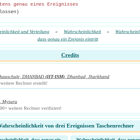
tens genau eines Ereignisses
lossen)
inlichkeit und Verteilung
»
Wahrscheinlichkeit
»
Wahrscheinli
dass genau ein Ereignis eintritt
Credits
ergbauschule, DHANBAD
(IIT-ISM)
,
Dhanbad, Jharkhand
eitere Rechner erstellt!
,
Mysuru
0+ weitere Rechner verifiziert!
ahrscheinlichkeit von drei Ereignissen Taschenrechner
scheinlichkeit, dass genau ein
Wahrscheinlichkeit, dass genau