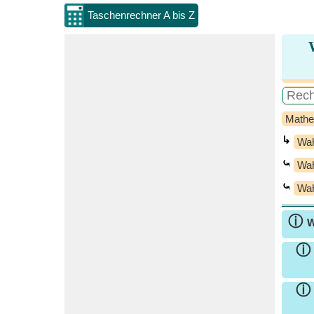
Taschenrechner A bis Z
Mathe
↳
Wah
⤿
Wah
⤿
Wah
ⓘ
W