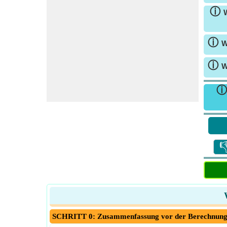
ⓘ
W
ⓘ
W
ⓘ
W

SCHRITT 0: Zusammenfassung vor der Berechnun