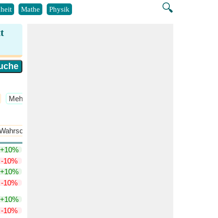
🔍
heit
Mathe
Physik
t
​Mehr >>
Wahrscheinlichkeit zweier Ereignisse
Wichtige Wahrscheinlichkeit
+10%
-10%
+10%
-10%
+10%
-10%