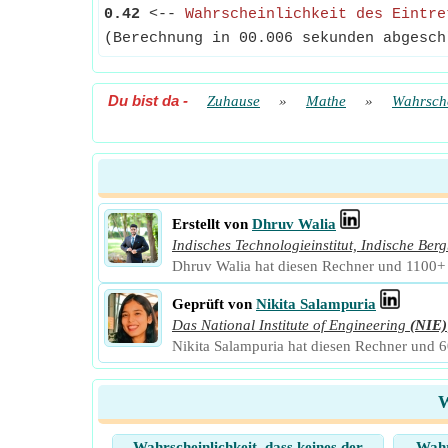
0.42
<--
Wahrscheinlichkeit des Eintre
(Berechnung in 00.006 sekunden abgesch
Du bist da
-
Zuhause
»
Mathe
»
Wahrsche
Erstellt von
Dhruv Walia
Indisches Technologieinstitut, Indische B
Dhruv Walia hat diesen Rechner und 1100+ w
Geprüft von
Nikita Salampuria
Das National Institute of Engineering
(NIE)
Nikita Salampuria hat diesen Rechner und 60
W
Wahrscheinlichkeit, dass keines der
Wahr